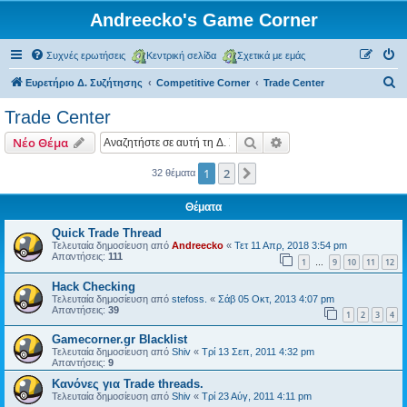
Andreecko's Game Corner
Συχνές ερωτήσεις
Κεντρική σελίδα
Σχετικά με εμάς
Α
Ευρετήριο Δ. Συζήτησης
Competitive Corner
Trade Center
ν
Trade Center
α
Αναζήτηση
Ειδική αναζήτηση
Νέο Θέμα
ζ
ή
1
2
Επόμενη
32 θέματα
τ
Θέματα
η
Quick Trade Thread
σ
Τελευταία δημοσίευση από
Andreecko
«
Τετ 11 Απρ, 2018 3:54 pm
Απαντήσεις:
111
η
1
9
10
11
12
…
Hack Checking
Τελευταία δημοσίευση από
stefoss.
«
Σάβ 05 Οκτ, 2013 4:07 pm
Απαντήσεις:
39
1
2
3
4
Gamecorner.gr Blacklist
Τελευταία δημοσίευση από
Shiv
«
Τρί 13 Σεπ, 2011 4:32 pm
Απαντήσεις:
9
Κανόνες για Trade threads.
Τελευταία δημοσίευση από
Shiv
«
Τρί 23 Αύγ, 2011 4:11 pm