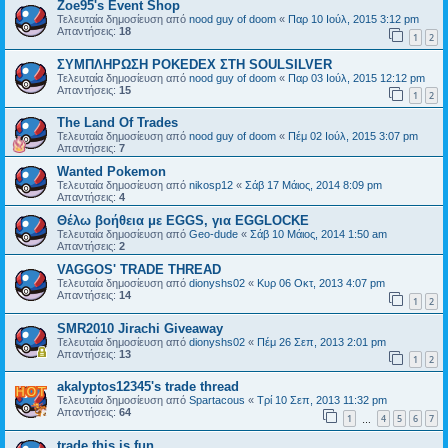
Zoe95's Event Shop
Τελευταία δημοσίευση από
nood guy of doom
«
Παρ 10 Ιούλ, 2015 3:12 pm
Απαντήσεις:
18
1
2
ΣΥΜΠΛΗΡΩΣΗ POKEDEX ΣΤΗ SOULSILVER
Τελευταία δημοσίευση από
nood guy of doom
«
Παρ 03 Ιούλ, 2015 12:12 pm
Απαντήσεις:
15
1
2
The Land Of Trades
Τελευταία δημοσίευση από
nood guy of doom
«
Πέμ 02 Ιούλ, 2015 3:07 pm
Απαντήσεις:
7
Wanted Pokemon
Τελευταία δημοσίευση από
nikosp12
«
Σάβ 17 Μάιος, 2014 8:09 pm
Απαντήσεις:
4
Θέλω βοήθεια με EGGS, για EGGLOCKE
Τελευταία δημοσίευση από
Geo-dude
«
Σάβ 10 Μάιος, 2014 1:50 am
Απαντήσεις:
2
VAGGOS' TRADE THREAD
Τελευταία δημοσίευση από
dionyshs02
«
Κυρ 06 Οκτ, 2013 4:07 pm
Απαντήσεις:
14
1
2
SMR2010 Jirachi Giveaway
Τελευταία δημοσίευση από
dionyshs02
«
Πέμ 26 Σεπ, 2013 2:01 pm
Απαντήσεις:
13
1
2
akalyptos12345's trade thread
Τελευταία δημοσίευση από
Spartacous
«
Τρί 10 Σεπ, 2013 11:32 pm
Απαντήσεις:
64
1
4
5
6
7
…
trade this is fun