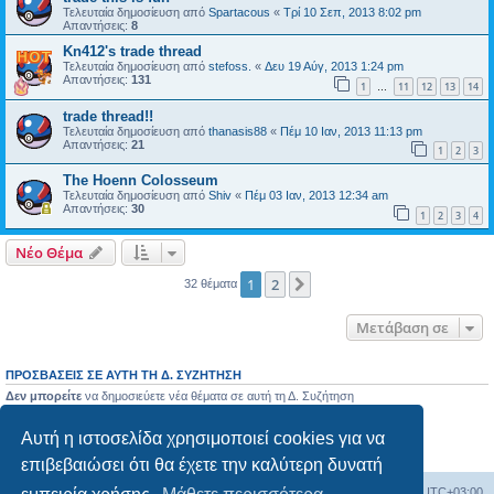
Τελευταία δημοσίευση από
Spartacous
«
Τρί 10 Σεπ, 2013 8:02 pm
Απαντήσεις:
8
Kn412's trade thread
Τελευταία δημοσίευση από
stefoss.
«
Δευ 19 Αύγ, 2013 1:24 pm
Απαντήσεις:
131
1
11
12
13
14
…
trade thread!!
Τελευταία δημοσίευση από
thanasis88
«
Πέμ 10 Ιαν, 2013 11:13 pm
Απαντήσεις:
21
1
2
3
The Hoenn Colosseum
Τελευταία δημοσίευση από
Shiv
«
Πέμ 03 Ιαν, 2013 12:34 am
Απαντήσεις:
30
1
2
3
4
Νέο Θέμα
1
2
Επόμενη
32 θέματα
Μετάβαση σε
ΠΡΟΣΒΆΣΕΙΣ ΣΕ ΑΥΤΉ ΤΗ Δ. ΣΥΖΉΤΗΣΗ
Δεν μπορείτε
να δημοσιεύετε νέα θέματα σε αυτή τη Δ. Συζήτηση
Δεν μπορείτε
να απαντάτε σε θέματα σε αυτή τη Δ. Συζήτηση
Δεν μπορείτε
να επεξεργάζεστε τις δημοσιεύσεις σας σε αυτή τη Δ. Συζήτηση
Αυτή η ιστοσελίδα χρησιμοποιεί cookies για να
Δεν μπορείτε
να διαγράφετε τις δημοσιεύσεις σας σε αυτή τη Δ. Συζήτηση
Δεν μπορείτε
να επισυνάπτετε αρχεία σε αυτή τη Δ. Συζήτηση
επιβεβαιώσει ότι θα έχετε την καλύτερη δυνατή
Ευρετήριο Δ. Συζήτησης
Όλοι οι χρόνοι είναι
UTC+03:00