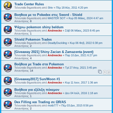
Trade Center Rules
Τελευταία δημοσίευση από
Shiv
«
Πέμ 18 Αύγ, 2011 4:20 pm
Βοηθεια με το Pokedex στις Sword - Shield
Τελευταία δημοσίευση από
MASTER SOT
«
Κυρ 05 Μάιος, 2024 4:47 am
Απαντήσεις:
8
Ψάχνω pokemon shiny beldum
Τελευταία δημοσίευση από
Andreecko
«
Σάβ 06 Μάιος, 2023 8:45 pm
Απαντήσεις:
1
Shield Pokemon Trades
Τελευταία δημοσίευση από
DeadlyDuckling
«
Κυρ 06 Φεβ, 2022 6:38 pm
Απαντήσεις:
2
[Giveaway 2021] Shiny Zacian & Zamazenta (event)
Τελευταία δημοσίευση από
Andreecko
«
Παρ 10 Δεκ, 2021 6:27 pm
Απαντήσεις:
4
Βοήθεια με Trade στα Pokemon
Τελευταία δημοσίευση από
Andreecko
«
Τρί 27 Απρ, 2021 3:45 pm
Απαντήσεις:
14
1
2
[Giveaway2017] Sun/Moon #1
Τελευταία δημοσίευση από
Andreecko
«
Κυρ 11 Ιουν, 2017 1:36 am
Βοήθεια για εξέλιξη πόκεμον
Τελευταία δημοσίευση από
Andreecko
«
Δευ 04 Ιούλ, 2016 1:18 am
Απαντήσεις:
1
Dex Filling και Trading σε ΩR/AS
Τελευταία δημοσίευση από
motb777
«
Πέμ 03 Δεκ, 2015 8:56 pm
Απαντήσεις:
2