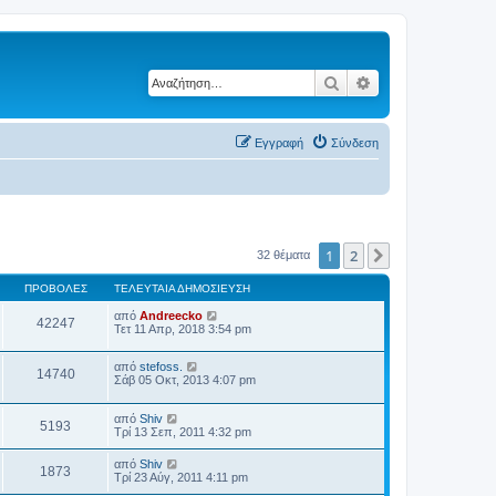
Αναζήτηση
Ειδική αναζήτηση
Εγγραφή
Σύνδεση
1
2
Επόμενη
32 θέματα
ΠΡΟΒΟΛΈΣ
ΤΕΛΕΥΤΑΊΑ ΔΗΜΟΣΊΕΥΣΗ
από
Andreecko
42247
Τετ 11 Απρ, 2018 3:54 pm
από
stefoss.
14740
Σάβ 05 Οκτ, 2013 4:07 pm
από
Shiv
5193
Τρί 13 Σεπ, 2011 4:32 pm
από
Shiv
1873
Τρί 23 Αύγ, 2011 4:11 pm