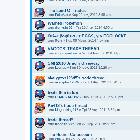
από
JIM94
»
Δευ 25 Ιουν, 2012 4:25 pm
The Land Of Trades
από
PeinMan
»
Κυρ 29 Ιαν, 2012 3:58 am
Wanted Pokemon
από
dionyshs02
»
Τετ 23 Απρ, 2014 4:55 pm
Θέλω βοήθεια με EGGS, για EGGLOCKE
από
9icta
»
Παρ 09 Μάιος, 2014 4:57 am
VAGGOS' TRADE THREAD
από
vaggosparkour
»
Δευ 04 Ιουν, 2012 6:33 pm
SMR2010 Jirachi Giveaway
από
Loukas
»
Κυρ 30 Ιουν, 2013 12:29 pm
akalyptos12345's trade thread
από
akalyptos12345
»
Τετ 01 Φεβ, 2012 11:41 pm
trade this is fun
από
CHARIZARD92
»
Παρ 03 Φεβ, 2012 5:00 pm
Kn412's trade thread
από
Kingnothing412
»
Τρί 23 Αύγ, 2011 3:54 pm
trade thread!!
από
thanasis88
»
Δευ 27 Φεβ, 2012 8:21 pm
The Hoenn Colosseum
από
Shiv
»
Τετ 25 Ιαν, 2012 10:37 pm