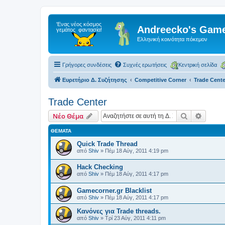
Andreecko's Game
Ελληνική κοινότητα πόκεμον
Γρήγορες συνδέσεις
Συχνές ερωτήσεις
Κεντρική σελίδα
Ευρετήριο Δ. Συζήτησης
Competitive Corner
Trade Cente
Trade Center
Αναζήτηση
Ειδική
Νέο Θέμα
ΘΈΜΑΤΑ
Quick Trade Thread
από
Shiv
»
Πέμ 18 Αύγ, 2011 4:19 pm
Hack Checking
από
Shiv
»
Πέμ 18 Αύγ, 2011 4:17 pm
Gamecorner.gr Blacklist
από
Shiv
»
Πέμ 18 Αύγ, 2011 4:17 pm
Κανόνες για Trade threads.
από
Shiv
»
Τρί 23 Αύγ, 2011 4:11 pm