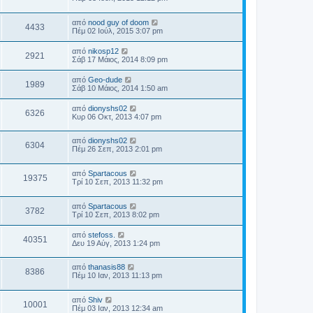
από
nood guy of doom
4433
Πέμ 02 Ιούλ, 2015 3:07 pm
από
nikosp12
2921
Σάβ 17 Μάιος, 2014 8:09 pm
από
Geo-dude
1989
Σάβ 10 Μάιος, 2014 1:50 am
από
dionyshs02
6326
Κυρ 06 Οκτ, 2013 4:07 pm
από
dionyshs02
6304
Πέμ 26 Σεπ, 2013 2:01 pm
από
Spartacous
19375
Τρί 10 Σεπ, 2013 11:32 pm
από
Spartacous
3782
Τρί 10 Σεπ, 2013 8:02 pm
από
stefoss.
40351
Δευ 19 Αύγ, 2013 1:24 pm
από
thanasis88
8386
Πέμ 10 Ιαν, 2013 11:13 pm
από
Shiv
10001
Πέμ 03 Ιαν, 2013 12:34 am