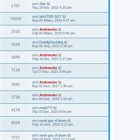
από
Shiv
1707
Πέμ 18 Αύγ, 2011 4:20 pm
από
MASTER SOT
74333
Κυρ 05 Μάιος, 2024 4:47 am
από
Andreecko
1510
Σάβ 06 Μάιος, 2023 8:45 pm
από
DeadlyDuckling
1528
Κυρ 06 Φεβ, 2022 6:38 pm
από
Andreecko
1845
Παρ 10 Δεκ, 2021 6:27 pm
από
Andreecko
7116
Τρί 27 Απρ, 2021 3:45 pm
από
Andreecko
1641
Κυρ 11 Ιουν, 2017 1:36 am
από
Andreecko
2739
Δευ 04 Ιούλ, 2016 1:18 am
από
motb777
4176
Πέμ 03 Δεκ, 2015 8:56 pm
από
nood guy of doom
8529
Παρ 10 Ιούλ, 2015 3:12 pm
από
nood guy of doom
7727
Παρ 03 Ιούλ, 2015 12:12 pm