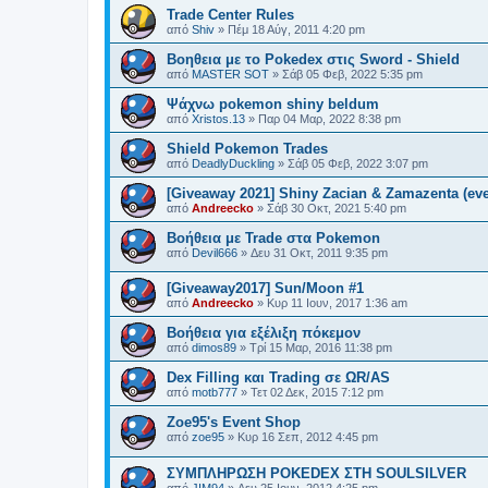
Trade Center Rules
από
Shiv
»
Πέμ 18 Αύγ, 2011 4:20 pm
Βοηθεια με το Pokedex στις Sword - Shield
από
MASTER SOT
»
Σάβ 05 Φεβ, 2022 5:35 pm
Ψάχνω pokemon shiny beldum
από
Xristos.13
»
Παρ 04 Μαρ, 2022 8:38 pm
Shield Pokemon Trades
από
DeadlyDuckling
»
Σάβ 05 Φεβ, 2022 3:07 pm
[Giveaway 2021] Shiny Zacian & Zamazenta (eve
από
Andreecko
»
Σάβ 30 Οκτ, 2021 5:40 pm
Βοήθεια με Trade στα Pokemon
από
Devil666
»
Δευ 31 Οκτ, 2011 9:35 pm
[Giveaway2017] Sun/Moon #1
από
Andreecko
»
Κυρ 11 Ιουν, 2017 1:36 am
Βοήθεια για εξέλιξη πόκεμον
από
dimos89
»
Τρί 15 Μαρ, 2016 11:38 pm
Dex Filling και Trading σε ΩR/AS
από
motb777
»
Τετ 02 Δεκ, 2015 7:12 pm
Zoe95's Event Shop
από
zoe95
»
Κυρ 16 Σεπ, 2012 4:45 pm
ΣΥΜΠΛΗΡΩΣΗ POKEDEX ΣΤΗ SOULSILVER