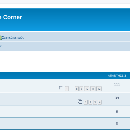
 Corner
Σχετικά με εμάς
r
 αναζήτηση
ΑΠΑΝΤΉΣΕΙΣ
111
1
8
9
10
11
12
…
39
1
2
3
4
9
0