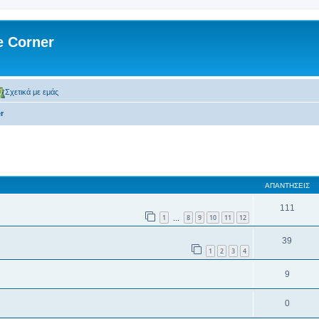
 Corner
Σχετικά με εμάς
r
 αναζήτηση
ΑΠΑΝΤΉΣΕΙΣ
111
1
8
9
10
11
12
…
39
1
2
3
4
9
0