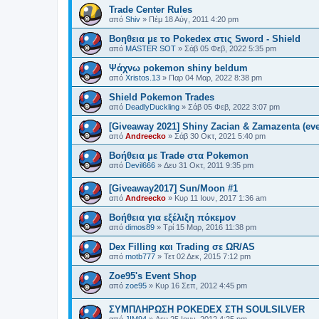
Trade Center Rules
από
Shiv
»
Πέμ 18 Αύγ, 2011 4:20 pm
Βοηθεια με το Pokedex στις Sword - Shield
από
MASTER SOT
»
Σάβ 05 Φεβ, 2022 5:35 pm
Ψάχνω pokemon shiny beldum
από
Xristos.13
»
Παρ 04 Μαρ, 2022 8:38 pm
Shield Pokemon Trades
από
DeadlyDuckling
»
Σάβ 05 Φεβ, 2022 3:07 pm
[Giveaway 2021] Shiny Zacian & Zamazenta (eve
από
Andreecko
»
Σάβ 30 Οκτ, 2021 5:40 pm
Βοήθεια με Trade στα Pokemon
από
Devil666
»
Δευ 31 Οκτ, 2011 9:35 pm
[Giveaway2017] Sun/Moon #1
από
Andreecko
»
Κυρ 11 Ιουν, 2017 1:36 am
Βοήθεια για εξέλιξη πόκεμον
από
dimos89
»
Τρί 15 Μαρ, 2016 11:38 pm
Dex Filling και Trading σε ΩR/AS
από
motb777
»
Τετ 02 Δεκ, 2015 7:12 pm
Zoe95's Event Shop
από
zoe95
»
Κυρ 16 Σεπ, 2012 4:45 pm
ΣΥΜΠΛΗΡΩΣΗ POKEDEX ΣΤΗ SOULSILVER