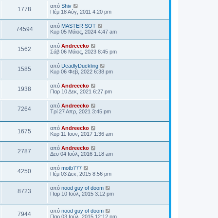
από
Shiv
1778
Πέμ 18 Αύγ, 2011 4:20 pm
από
MASTER SOT
74594
Κυρ 05 Μάιος, 2024 4:47 am
από
Andreecko
1562
Σάβ 06 Μάιος, 2023 8:45 pm
από
DeadlyDuckling
1585
Κυρ 06 Φεβ, 2022 6:38 pm
από
Andreecko
1938
Παρ 10 Δεκ, 2021 6:27 pm
από
Andreecko
7264
Τρί 27 Απρ, 2021 3:45 pm
από
Andreecko
1675
Κυρ 11 Ιουν, 2017 1:36 am
από
Andreecko
2787
Δευ 04 Ιούλ, 2016 1:18 am
από
motb777
4250
Πέμ 03 Δεκ, 2015 8:56 pm
από
nood guy of doom
8723
Παρ 10 Ιούλ, 2015 3:12 pm
από
nood guy of doom
7944
Παρ 03 Ιούλ, 2015 12:12 pm