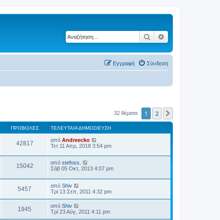
Αναζήτηση
Ειδική αναζήτηση
Εγγραφή
Σύνδεση
1
2
Επόμενη
32 θέματα
ΠΡΟΒΟΛΈΣ
ΤΕΛΕΥΤΑΊΑ ΔΗΜΟΣΊΕΥΣΗ
από
Andreecko
42817
Τετ 11 Απρ, 2018 3:54 pm
από
stefoss.
15042
Σάβ 05 Οκτ, 2013 4:07 pm
από
Shiv
5457
Τρί 13 Σεπ, 2011 4:32 pm
από
Shiv
1945
Τρί 23 Αύγ, 2011 4:11 pm