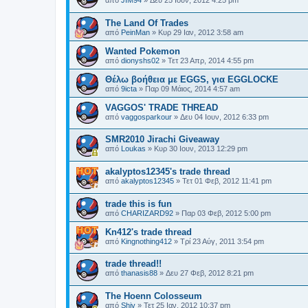
από
JIM94
»
Δευ 25 Ιουν, 2012 4:25 pm
The Land Of Trades
από
PeinMan
»
Κυρ 29 Ιαν, 2012 3:58 am
Wanted Pokemon
από
dionyshs02
»
Τετ 23 Απρ, 2014 4:55 pm
Θέλω βοήθεια με EGGS, για EGGLOCKE
από
9icta
»
Παρ 09 Μάιος, 2014 4:57 am
VAGGOS' TRADE THREAD
από
vaggosparkour
»
Δευ 04 Ιουν, 2012 6:33 pm
SMR2010 Jirachi Giveaway
από
Loukas
»
Κυρ 30 Ιουν, 2013 12:29 pm
akalyptos12345's trade thread
από
akalyptos12345
»
Τετ 01 Φεβ, 2012 11:41 pm
trade this is fun
από
CHARIZARD92
»
Παρ 03 Φεβ, 2012 5:00 pm
Kn412's trade thread
από
Kingnothing412
»
Τρί 23 Αύγ, 2011 3:54 pm
trade thread!!
από
thanasis88
»
Δευ 27 Φεβ, 2012 8:21 pm
The Hoenn Colosseum
από
Shiv
»
Τετ 25 Ιαν, 2012 10:37 pm