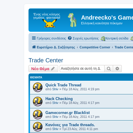
Andreecko's Game
Ελληνική κοινότητα πόκεμον
Γρήγορες συνδέσεις
Συχνές ερωτήσεις
Κεντρική σελίδα
Ευρετήριο Δ. Συζήτησης
Competitive Corner
Trade Cente
Trade Center
Αναζήτηση
Ειδική
Νέο Θέμα
ΘΈΜΑΤΑ
Quick Trade Thread
από
Shiv
»
Πέμ 18 Αύγ, 2011 4:19 pm
Hack Checking
από
Shiv
»
Πέμ 18 Αύγ, 2011 4:17 pm
Gamecorner.gr Blacklist
από
Shiv
»
Πέμ 18 Αύγ, 2011 4:17 pm
Κανόνες για Trade threads.
από
Shiv
»
Τρί 23 Αύγ, 2011 4:11 pm