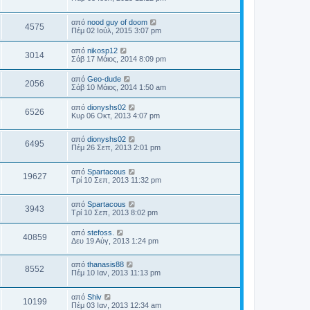
από
nood guy of doom
4575
Πέμ 02 Ιούλ, 2015 3:07 pm
από
nikosp12
3014
Σάβ 17 Μάιος, 2014 8:09 pm
από
Geo-dude
2056
Σάβ 10 Μάιος, 2014 1:50 am
από
dionyshs02
6526
Κυρ 06 Οκτ, 2013 4:07 pm
από
dionyshs02
6495
Πέμ 26 Σεπ, 2013 2:01 pm
από
Spartacous
19627
Τρί 10 Σεπ, 2013 11:32 pm
από
Spartacous
3943
Τρί 10 Σεπ, 2013 8:02 pm
από
stefoss.
40859
Δευ 19 Αύγ, 2013 1:24 pm
από
thanasis88
8552
Πέμ 10 Ιαν, 2013 11:13 pm
από
Shiv
10199
Πέμ 03 Ιαν, 2013 12:34 am