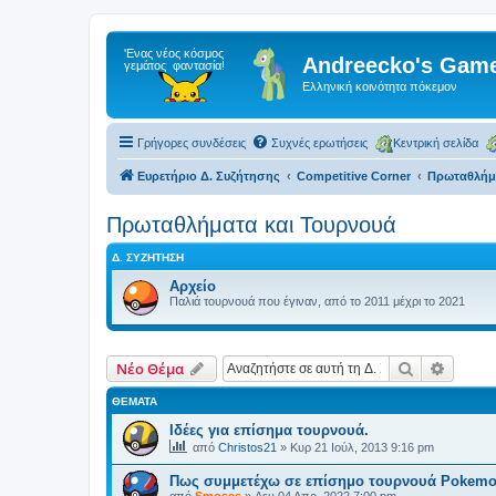
Andreecko's Game
Ελληνική κοινότητα πόκεμον
Γρήγορες συνδέσεις
Συχνές ερωτήσεις
Κεντρική σελίδα
Ευρετήριο Δ. Συζήτησης
Competitive Corner
Πρωταθλήμα
Πρωταθλήματα και Τουρνουά
Δ. ΣΥΖΉΤΗΣΗ
Αρχείο
Παλιά τουρνουά που έγιναν, από το 2011 μέχρι το 2021
Αναζήτηση
Ειδική
Νέο Θέμα
ΘΈΜΑΤΑ
Ιδέες για επίσημα τουρνουά.
από
Christos21
»
Κυρ 21 Ιούλ, 2013 9:16 pm
Πως συμμετέχω σε επίσημο τουρνουά Pokem