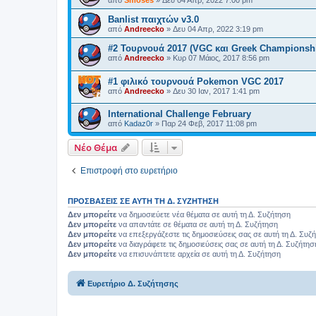
από
Smoses
»
Δευ 04 Απρ, 2022 7:00 pm
Banlist παιχτών v3.0
από
Andreecko
»
Δευ 04 Απρ, 2022 3:19 pm
#2 Τουρνουά 2017 (VGC και Greek Championshi
από
Andreecko
»
Κυρ 07 Μάιος, 2017 8:56 pm
#1 φιλικό τουρνουά Pokemon VGC 2017
από
Andreecko
»
Δευ 30 Ιαν, 2017 1:41 pm
International Challenge February
από
Kadaz0r
»
Παρ 24 Φεβ, 2017 11:08 pm
Νέο Θέμα
Επιστροφή στο ευρετήριο
ΠΡΟΣΒΆΣΕΙΣ ΣΕ ΑΥΤΉ ΤΗ Δ. ΣΥΖΉΤΗΣΗ
Δεν μπορείτε
να δημοσιεύετε νέα θέματα σε αυτή τη Δ. Συζήτηση
Δεν μπορείτε
να απαντάτε σε θέματα σε αυτή τη Δ. Συζήτηση
Δεν μπορείτε
να επεξεργάζεστε τις δημοσιεύσεις σας σε αυτή τη Δ. Συζ
Δεν μπορείτε
να διαγράφετε τις δημοσιεύσεις σας σε αυτή τη Δ. Συζήτησ
Δεν μπορείτε
να επισυνάπτετε αρχεία σε αυτή τη Δ. Συζήτηση
Ευρετήριο Δ. Συζήτησης