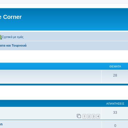
 Corner
Σχετικά με εμάς
τα και Τουρνουά
ΘΈΜΑΤΑ
28
 αναζήτηση
ΑΠΑΝΤΉΣΕΙΣ
33
1
2
3
4
on
0