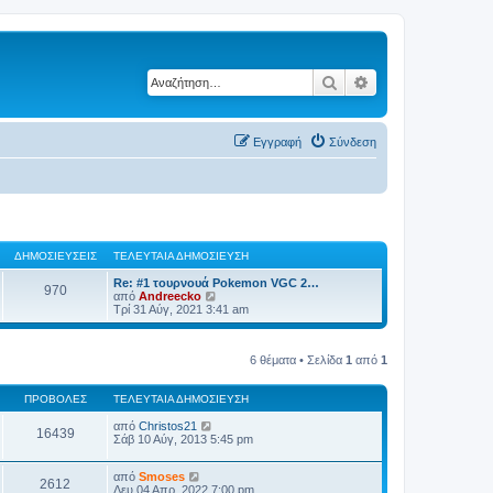
Αναζήτηση
Ειδική αναζήτηση
Εγγραφή
Σύνδεση
ΔΗΜΟΣΙΕΎΣΕΙΣ
ΤΕΛΕΥΤΑΊΑ ΔΗΜΟΣΊΕΥΣΗ
Re: #1 τουρνουά Pokemon VGC 2…
970
Π
από
Andreecko
ρ
Τρί 31 Αύγ, 2021 3:41 am
ο
β
ο
6 θέματα • Σελίδα
1
από
1
λ
ή
τ
ΠΡΟΒΟΛΈΣ
ΤΕΛΕΥΤΑΊΑ ΔΗΜΟΣΊΕΥΣΗ
η
ς
από
Christos21
τ
16439
Σάβ 10 Αύγ, 2013 5:45 pm
ε
λ
ε
από
Smoses
υ
2612
Δευ 04 Απρ, 2022 7:00 pm
τ