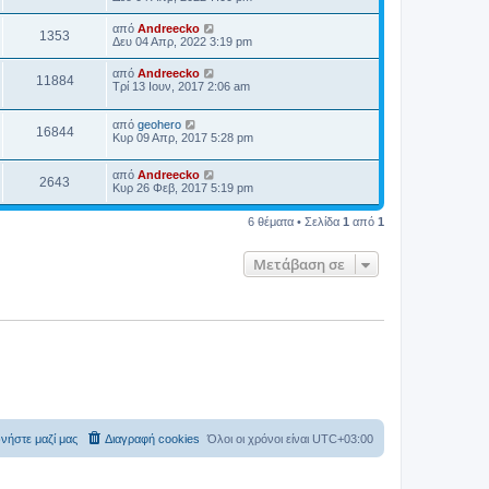
α
ί
από
Andreecko
1353
α
Δευ 04 Απρ, 2022 3:19 pm
ς
δ
από
Andreecko
η
11884
Τρί 13 Ιουν, 2017 2:06 am
μ
ο
σ
από
geohero
ί
16844
Κυρ 09 Απρ, 2017 5:28 pm
ε
υ
σ
από
Andreecko
2643
η
Κυρ 26 Φεβ, 2017 5:19 pm
ς
6 θέματα • Σελίδα
1
από
1
Μετάβαση σε
νήστε μαζί μας
Διαγραφή cookies
Όλοι οι χρόνοι είναι
UTC+03:00