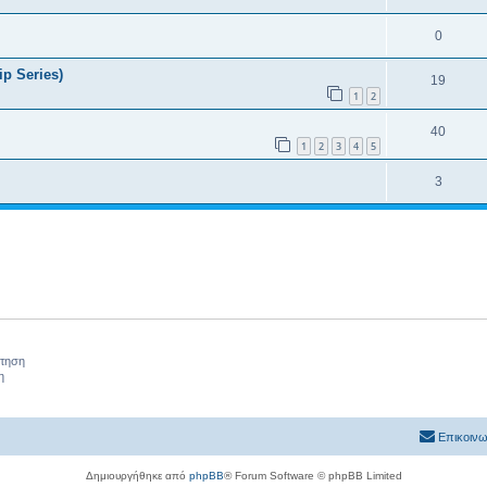
0
p Series)
19
1
2
40
1
2
3
4
5
3
ήτηση
η
Επικοινω
Δημιουργήθηκε από
phpBB
® Forum Software © phpBB Limited