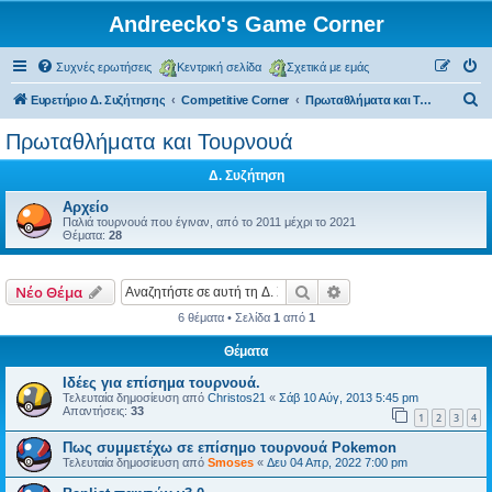
Andreecko's Game Corner
Συχνές ερωτήσεις
Κεντρική σελίδα
Σχετικά με εμάς
Α
Ευρετήριο Δ. Συζήτησης
Competitive Corner
Πρωταθλήματα και Τουρνουά
ν
Πρωταθλήματα και Τουρνουά
α
Δ. Συζήτηση
ζ
ή
Αρχείο
Παλιά τουρνουά που έγιναν, από το 2011 μέχρι το 2021
τ
Θέματα:
28
η
σ
Αναζήτηση
Ειδική αναζήτηση
Νέο Θέμα
η
6 θέματα • Σελίδα
1
από
1
Θέματα
Ιδέες για επίσημα τουρνουά.
Τελευταία δημοσίευση από
Christos21
«
Σάβ 10 Αύγ, 2013 5:45 pm
Απαντήσεις:
33
1
2
3
4
Πως συμμετέχω σε επίσημο τουρνουά Pokemon
Τελευταία δημοσίευση από
Smoses
«
Δευ 04 Απρ, 2022 7:00 pm