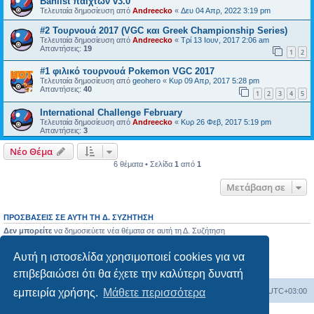
Banlist παιχτών v3.0
Τελευταία δημοσίευση από
Andreecko
«
Δευ 04 Απρ, 2022 3:19 pm
#2 Τουρνουά 2017 (VGC και Greek Championship Series)
Τελευταία δημοσίευση από
Andreecko
«
Τρί 13 Ιουν, 2017 2:06 am
Απαντήσεις:
19
1
2
#1 φιλικό τουρνουά Pokemon VGC 2017
Τελευταία δημοσίευση από
geohero
«
Κυρ 09 Απρ, 2017 5:28 pm
Απαντήσεις:
40
1
2
3
4
5
International Challenge February
Τελευταία δημοσίευση από
Andreecko
«
Κυρ 26 Φεβ, 2017 5:19 pm
Απαντήσεις:
3
Νέο Θέμα
6 θέματα • Σελίδα
1
από
1
Μετάβαση σε
ΠΡΟΣΒΆΣΕΙΣ ΣΕ ΑΥΤΉ ΤΗ Δ. ΣΥΖΉΤΗΣΗ
Δεν μπορείτε
να δημοσιεύετε νέα θέματα σε αυτή τη Δ. Συζήτηση
Δεν μπορείτε
να απαντάτε σε θέματα σε αυτή τη Δ. Συζήτηση
Δεν μπορείτε
να επεξεργάζεστε τις δημοσιεύσεις σας σε αυτή τη Δ. Συζήτηση
Αυτή η ιστοσελίδα χρησιμοποιεί cookies για να
Δεν μπορείτε
να διαγράφετε τις δημοσιεύσεις σας σε αυτή τη Δ. Συζήτηση
Δεν μπορείτε
να επισυνάπτετε αρχεία σε αυτή τη Δ. Συζήτηση
επιβεβαιώσει ότι θα έχετε την καλύτερη δυνατή
εμπειρία χρήσης.
Μάθετε περισσότερα
Ευρετήριο Δ. Συζήτησης
Όλοι οι χρόνοι είναι
UTC+03:00