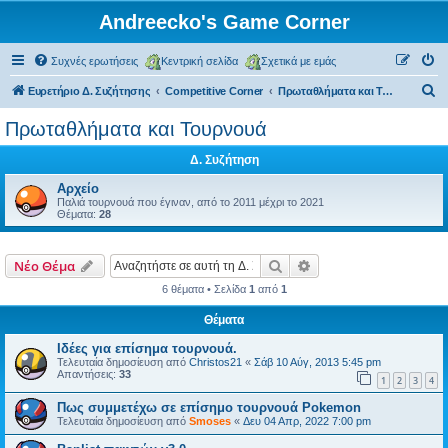
Andreecko's Game Corner
Συχνές ερωτήσεις
Κεντρική σελίδα
Σχετικά με εμάς
Α
Ευρετήριο Δ. Συζήτησης
Competitive Corner
Πρωταθλήματα και Τουρνουά
ν
Πρωταθλήματα και Τουρνουά
α
Δ. Συζήτηση
ζ
ή
Αρχείο
Παλιά τουρνουά που έγιναν, από το 2011 μέχρι το 2021
τ
Θέματα:
28
η
σ
Αναζήτηση
Ειδική αναζήτηση
Νέο Θέμα
η
6 θέματα • Σελίδα
1
από
1
Θέματα
Ιδέες για επίσημα τουρνουά.
Τελευταία δημοσίευση από
Christos21
«
Σάβ 10 Αύγ, 2013 5:45 pm
Απαντήσεις:
33
1
2
3
4
Πως συμμετέχω σε επίσημο τουρνουά Pokemon
Τελευταία δημοσίευση από
Smoses
«
Δευ 04 Απρ, 2022 7:00 pm