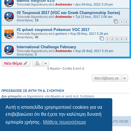
Banlist παιχτών v3.0
Τελευταία δημοσίευση από
Andreecko
«
Δευ 04 Απρ, 2022 3:19 pm
#2 Τουρνουά 2017 (VGC και Greek Championship Series)
Τελευταία δημοσίευση από
Andreecko
«
Τρί 13 Ιουν, 2017 2:06 am
Απαντήσεις:
19
1
2
#1 φιλικό τουρνουά Pokemon VGC 2017
Τελευταία δημοσίευση από
geohero
«
Κυρ 09 Απρ, 2017 5:28 pm
Απαντήσεις:
40
1
2
3
4
5
International Challenge February
Τελευταία δημοσίευση από
Andreecko
«
Κυρ 26 Φεβ, 2017 5:19 pm
Απαντήσεις:
3
Νέο Θέμα
6 θέματα • Σελίδα
1
από
1
Μετάβαση σε
ΠΡΟΣΒΆΣΕΙΣ ΣΕ ΑΥΤΉ ΤΗ Δ. ΣΥΖΉΤΗΣΗ
Δεν μπορείτε
να δημοσιεύετε νέα θέματα σε αυτή τη Δ. Συζήτηση
Δεν μπορείτε
να απαντάτε σε θέματα σε αυτή τη Δ. Συζήτηση
Δεν μπορείτε
να επεξεργάζεστε τις δημοσιεύσεις σας σε αυτή τη Δ. Συζήτηση
Αυτή η ιστοσελίδα χρησιμοποιεί cookies για να
Δεν μπορείτε
να διαγράφετε τις δημοσιεύσεις σας σε αυτή τη Δ. Συζήτηση
Δεν μπορείτε
να επισυνάπτετε αρχεία σε αυτή τη Δ. Συζήτηση
επιβεβαιώσει ότι θα έχετε την καλύτερη δυνατή
εμπειρία χρήσης.
Μάθετε περισσότερα
Ευρετήριο Δ. Συζήτησης
Όλοι οι χρόνοι είναι
UTC+03:00