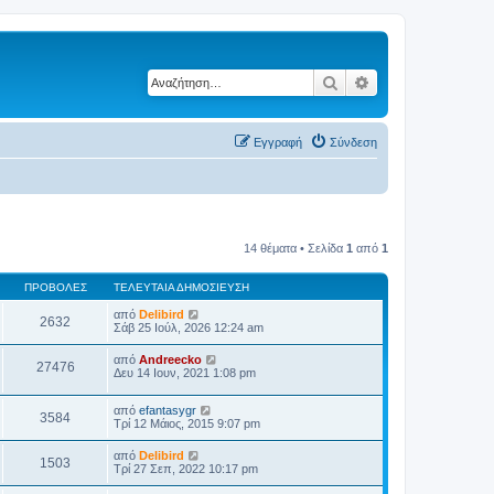
Αναζήτηση
Ειδική αναζήτηση
Εγγραφή
Σύνδεση
14 θέματα • Σελίδα
1
από
1
ΠΡΟΒΟΛΈΣ
ΤΕΛΕΥΤΑΊΑ ΔΗΜΟΣΊΕΥΣΗ
από
Delibird
2632
Σάβ 25 Ιούλ, 2026 12:24 am
από
Andreecko
27476
Δευ 14 Ιουν, 2021 1:08 pm
από
efantasygr
3584
Τρί 12 Μάιος, 2015 9:07 pm
από
Delibird
1503
Τρί 27 Σεπ, 2022 10:17 pm