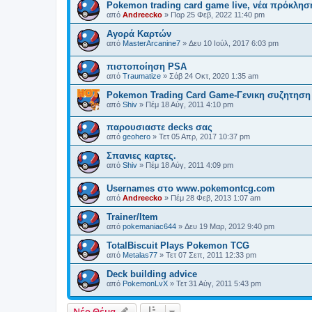
Pokemon trading card game live, νέα πρόκλησ
από
Andreecko
»
Παρ 25 Φεβ, 2022 11:40 pm
Αγορά Καρτών
από
MasterArcanine7
»
Δευ 10 Ιούλ, 2017 6:03 pm
πιστοποίηση PSA
από
Traumatize
»
Σάβ 24 Οκτ, 2020 1:35 am
Pokemon Trading Card Game-Γενικη συζητηση
από
Shiv
»
Πέμ 18 Αύγ, 2011 4:10 pm
παρουσιαστε decks σας
από
geohero
»
Τετ 05 Απρ, 2017 10:37 pm
Σπανιες καρτες.
από
Shiv
»
Πέμ 18 Αύγ, 2011 4:09 pm
Usernames στο www.pokemontcg.com
από
Andreecko
»
Πέμ 28 Φεβ, 2013 1:07 am
Trainer/Item
από
pokemaniac644
»
Δευ 19 Μαρ, 2012 9:40 pm
TotalBiscuit Plays Pokemon TCG
από
Metalas77
»
Τετ 07 Σεπ, 2011 12:33 pm
Deck building advice
από
PokemonLvX
»
Τετ 31 Αύγ, 2011 5:43 pm
Νέο Θέμα