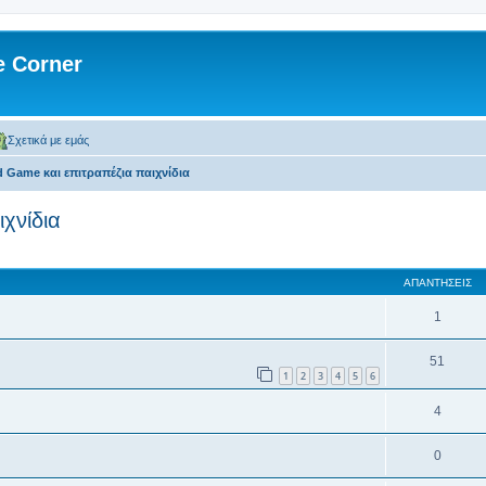
 Corner
Σχετικά με εμάς
d Game και επιτραπέζια παιχνίδια
χνίδια
 αναζήτηση
ΑΠΑΝΤΉΣΕΙΣ
1
51
1
2
3
4
5
6
4
0