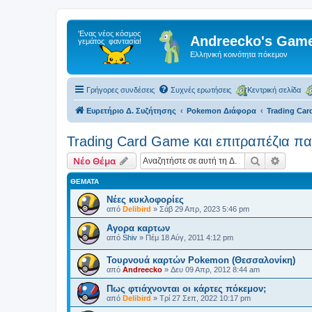
Andreecko's Game
Ελληνική κοινότητα πόκεμον
Γρήγορες συνδέσεις
Συχνές ερωτήσεις
Κεντρική σελίδα
Ευρετήριο Δ. Συζήτησης
Pokemon Διάφορα
Trading Car
Trading Card Game και επιτραπέζια παι
Αναζήτηση
Ειδική
Νέο Θέμα
ΘΈΜΑΤΑ
Νέες κυκλοφορίες
από
Delibird
»
Σάβ 29 Απρ, 2023 5:46 pm
Αγορα καρτων
από
Shiv
»
Πέμ 18 Αύγ, 2011 4:12 pm
Τουρνουά καρτών Pokemon (Θεσσαλονίκη)
από
Andreecko
»
Δευ 09 Απρ, 2012 8:44 am
Πως φτιάχνονται οι κάρτες πόκεμον;
από
Delibird
»
Τρί 27 Σεπ, 2022 10:17 pm