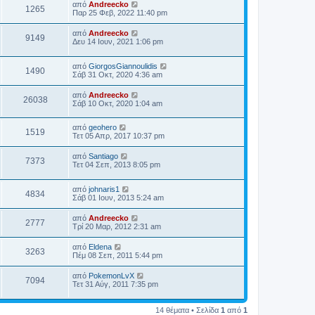
από
Andreecko
1265
Παρ 25 Φεβ, 2022 11:40 pm
από
Andreecko
9149
Δευ 14 Ιουν, 2021 1:06 pm
από
GiorgosGiannoulidis
1490
Σάβ 31 Οκτ, 2020 4:36 am
από
Andreecko
26038
Σάβ 10 Οκτ, 2020 1:04 am
από
geohero
1519
Τετ 05 Απρ, 2017 10:37 pm
από
Santiago
7373
Τετ 04 Σεπ, 2013 8:05 pm
από
johnaris1
4834
Σάβ 01 Ιουν, 2013 5:24 am
από
Andreecko
2777
Τρί 20 Μαρ, 2012 2:31 am
από
Eldena
3263
Πέμ 08 Σεπ, 2011 5:44 pm
από
PokemonLvX
7094
Τετ 31 Αύγ, 2011 7:35 pm
14 θέματα • Σελίδα
1
από
1