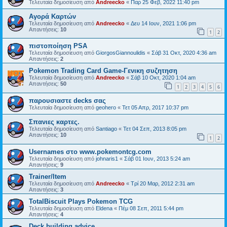
Τελευταία δημοσίευση από
Andreecko
«
Παρ 25 Φεβ, 2022 11:40 pm
Αγορά Καρτών
Τελευταία δημοσίευση από
Andreecko
«
Δευ 14 Ιουν, 2021 1:06 pm
Απαντήσεις:
10
1
2
πιστοποίηση PSA
Τελευταία δημοσίευση από
GiorgosGiannoulidis
«
Σάβ 31 Οκτ, 2020 4:36 am
Απαντήσεις:
2
Pokemon Trading Card Game-Γενικη συζητηση
Τελευταία δημοσίευση από
Andreecko
«
Σάβ 10 Οκτ, 2020 1:04 am
Απαντήσεις:
50
1
2
3
4
5
6
παρουσιαστε decks σας
Τελευταία δημοσίευση από
geohero
«
Τετ 05 Απρ, 2017 10:37 pm
Σπανιες καρτες.
Τελευταία δημοσίευση από
Santiago
«
Τετ 04 Σεπ, 2013 8:05 pm
Απαντήσεις:
10
1
2
Usernames στο www.pokemontcg.com
Τελευταία δημοσίευση από
johnaris1
«
Σάβ 01 Ιουν, 2013 5:24 am
Απαντήσεις:
9
Trainer/Item
Τελευταία δημοσίευση από
Andreecko
«
Τρί 20 Μαρ, 2012 2:31 am
Απαντήσεις:
3
TotalBiscuit Plays Pokemon TCG
Τελευταία δημοσίευση από
Eldena
«
Πέμ 08 Σεπ, 2011 5:44 pm
Απαντήσεις:
4
Deck building advice