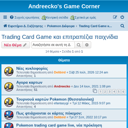
Andreecko's Game Corner
Συχνές ερωτήσεις
Κεντρική σελίδα
Σχετικά με εμάς
Α
Ευρετήριο Δ. Συζήτησης
Pokemon Διάφορα
Trading Card Game και επιτραπέζια παιχνίδια
ν
Trading Card Game και επιτραπέζια παιχνίδια
α
Αναζήτηση
Ειδική αναζήτηση
Νέο Θέμα
ζ
14 θέματα • Σελίδα
1
από
1
ή
Θέματα
τ
η
Νέες κυκλοφορίες
Τελευταία δημοσίευση από
Delibird
«
Σάβ 25 Ιούλ, 2026 12:24 am
σ
Απαντήσεις:
1
η
Αγορα καρτων
Τελευταία δημοσίευση από
Andreecko
«
Δευ 14 Ιουν, 2021 1:08 pm
Απαντήσεις:
51
1
2
3
4
5
6
Τουρνουά καρτών Pokemon (Θεσσαλονίκη)
Τελευταία δημοσίευση από
efantasygr
«
Τρί 12 Μάιος, 2015 9:07 pm
Απαντήσεις:
4
Πως φτιάχνονται οι κάρτες πόκεμον;
Τελευταία δημοσίευση από
Delibird
«
Τρί 27 Σεπ, 2022 10:17 pm
Pokemon trading card game live, νέα πρόκληση