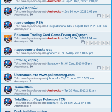
Τελευταία δημοσίευση από
Andreecko
«
Παρ 25 Φεβ, 2022 11:40 pm
Αγορά Καρτών
Τελευταία δημοσίευση από
Andreecko
«
Δευ 14 Ιουν, 2021 1:06 pm
Απαντήσεις:
10
1
2
πιστοποίηση PSA
Τελευταία δημοσίευση από
GiorgosGiannoulidis
«
Σάβ 31 Οκτ, 2020 4:36 am
Απαντήσεις:
2
Pokemon Trading Card Game-Γενικη συζητηση
Τελευταία δημοσίευση από
Andreecko
«
Σάβ 10 Οκτ, 2020 1:04 am
Απαντήσεις:
50
1
2
3
4
5
6
παρουσιαστε decks σας
Τελευταία δημοσίευση από
geohero
«
Τετ 05 Απρ, 2017 10:37 pm
Σπανιες καρτες.
Τελευταία δημοσίευση από
Santiago
«
Τετ 04 Σεπ, 2013 8:05 pm
Απαντήσεις:
10
1
2
Usernames στο www.pokemontcg.com
Τελευταία δημοσίευση από
johnaris1
«
Σάβ 01 Ιουν, 2013 5:24 am
Απαντήσεις:
9
Trainer/Item
Τελευταία δημοσίευση από
Andreecko
«
Τρί 20 Μαρ, 2012 2:31 am
Απαντήσεις:
3
TotalBiscuit Plays Pokemon TCG
Τελευταία δημοσίευση από
Eldena
«
Πέμ 08 Σεπ, 2011 5:44 pm
Απαντήσεις:
4
Deck building advice