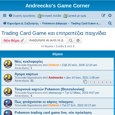
Andreecko's Game Corner
Συχνές ερωτήσεις
Κεντρική σελίδα
Σχετικά με εμάς
Α
Ευρετήριο Δ. Συζήτησης
Pokemon Διάφορα
Trading Card Game και επιτραπέζια παιχνίδια
ν
Trading Card Game και επιτραπέζια παιχνίδια
α
Αναζήτηση
Ειδική αναζήτηση
Νέο Θέμα
ζ
14 θέματα • Σελίδα
1
από
1
ή
Θέματα
τ
η
Νέες κυκλοφορίες
Τελευταία δημοσίευση από
Delibird
«
Σάβ 25 Ιούλ, 2026 12:24 am
σ
Απαντήσεις:
1
η
Αγορα καρτων
Τελευταία δημοσίευση από
Andreecko
«
Δευ 14 Ιουν, 2021 1:08 pm
Απαντήσεις:
51
1
2
3
4
5
6
Τουρνουά καρτών Pokemon (Θεσσαλονίκη)
Τελευταία δημοσίευση από
efantasygr
«
Τρί 12 Μάιος, 2015 9:07 pm
Απαντήσεις:
4
Πως φτιάχνονται οι κάρτες πόκεμον;
Τελευταία δημοσίευση από
Delibird
«
Τρί 27 Σεπ, 2022 10:17 pm
Pokemon trading card game live, νέα πρόκληση