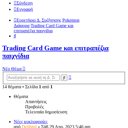
Σύνδεση
Εγγραφή
Ευρετήριο Δ. Συζήτησης
Pokemon
Διάφορα
Trading Card Game και
επιτραπέζια παιχνίδια
Αναζήτηση
Trading Card Game και επιτραπέζια
παιχνίδια
Νέο Θέμα
Ειδική
Αναζήτηση
αναζήτηση
14 θέματα • Σελίδα
1
από
1
Θέματα
Απαντήσεις
Προβολές
Τελευταία δημοσίευση
Νέες κυκλοφορίες
από
Delibird
»
Σάβ 29 Απρ, 2023 5:46 pm