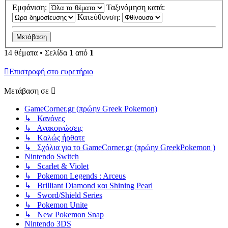
Εμφάνιση:
Ταξινόμηση κατά:
Κατεύθυνση:
14 θέματα • Σελίδα
1
από
1
Επιστροφή στο ευρετήριο
Μετάβαση σε
GameCorner.gr (πρώην Greek Pokemon)
↳ Κανόνες
↳ Ανακοινώσεις
↳ Kαλώς ήρθατε
↳ Σχόλια για το GameCorner.gr (πρώην GreekPokemon )
Nintendo Switch
↳ Scarlet & Violet
↳ Pokemon Legends : Arceus
↳ Brilliant Diamond και Shining Pearl
↳ Sword/Shield Series
↳ Pokemon Unite
↳ New Pokemon Snap
Nintendo 3DS