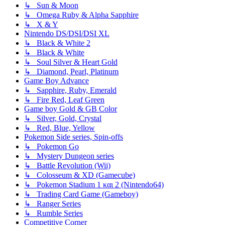
↳ Sun & Moon
↳ Omega Ruby & Alpha Sapphire
↳ X & Y
Nintendo DS/DSI/DSI XL
↳ Black & White 2
↳ Black & White
↳ Soul Silver & Heart Gold
↳ Diamond, Pearl, Platinum
Game Boy Advance
↳ Sapphire, Ruby, Emerald
↳ Fire Red, Leaf Green
Game boy Gold & GB Color
↳ Silver, Gold, Crystal
↳ Red, Blue, Yellow
Pokemon Side series, Spin-offs
↳ Pokemon Go
↳ Mystery Dungeon series
↳ Battle Revolution (Wii)
↳ Colosseum & XD (Gamecube)
↳ Pokemon Stadium 1 και 2 (Nintendo64)
↳ Trading Card Game (Gameboy)
↳ Ranger Series
↳ Rumble Series
Competitive Corner