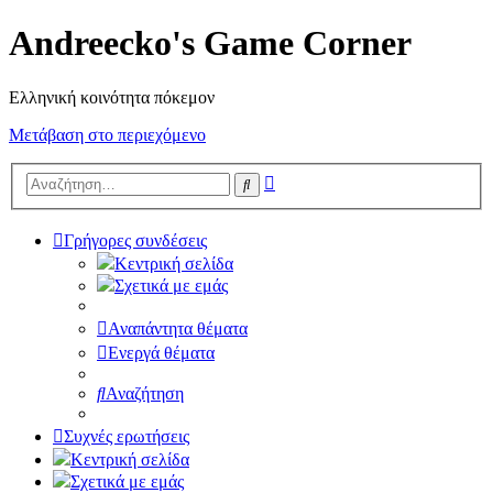
Andreecko's Game Corner
Ελληνική κοινότητα πόκεμον
Μετάβαση στο περιεχόμενο
Ειδική
Αναζήτηση
αναζήτηση
Γρήγορες συνδέσεις
Κεντρική σελίδα
Σχετικά με εμάς
Αναπάντητα θέματα
Ενεργά θέματα
Αναζήτηση
Συχνές ερωτήσεις
Κεντρική σελίδα
Σχετικά με εμάς