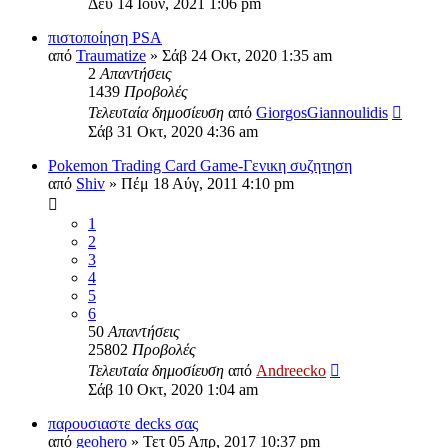
Δευ 14 Ιουν, 2021 1:06 pm
πιστοποίηση PSA
από
Traumatize
»
Σάβ 24 Οκτ, 2020 1:35 am
2
Απαντήσεις
1439
Προβολές
Τελευταία δημοσίευση
από
GiorgosGiannoulidis
Σάβ 31 Οκτ, 2020 4:36 am
Pokemon Trading Card Game-Γενικη συζητηση
από
Shiv
»
Πέμ 18 Αύγ, 2011 4:10 pm
1
2
3
4
5
6
50
Απαντήσεις
25802
Προβολές
Τελευταία δημοσίευση
από
Andreecko
Σάβ 10 Οκτ, 2020 1:04 am
παρουσιαστε decks σας
από
geohero
»
Τετ 05 Απρ, 2017 10:37 pm