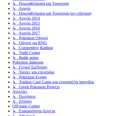
↳ Πρωταθλήματα και Τουρνουά
↳ Αρχείο
↳ Πρωταθλήματα και Τουρνουά (μη επίσημα)
↳ Αρχείο 2014
↳ Αρχείο 2015
↳ Αρχείο 2016
↳ Αρχείο 2017
↳ Pokemon Οδηγοί
↳ Οδηγοί για RNG
↳ Competitive Battling
↳ Trade Center
↳ Battle arena
Pokemon Διάφορα
↳ Γενική Συζήτηση
↳ Ταινίες και επεισόδια
↳ Pokemon Events
↳ Trading Card Game και επιτραπέζια παιχνίδια
↳ Greek Pokemon Projects
Αγγελίες
↳ Πωλήσεις
↳ Ζήτηση
Off-topic Corner
↳ Επικαιρότητα-Ασχετα
↳ Αθλητικά