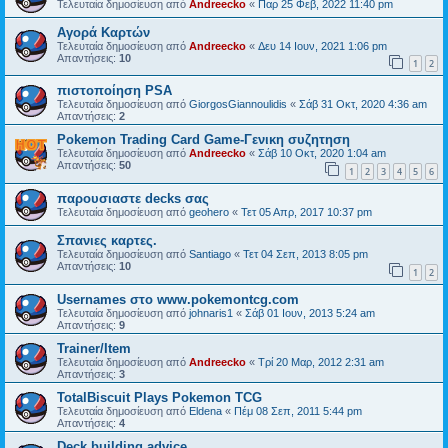
Τελευταία δημοσίευση από
Andreecko
«
Παρ 25 Φεβ, 2022 11:40 pm
Αγορά Καρτών
Τελευταία δημοσίευση από
Andreecko
«
Δευ 14 Ιουν, 2021 1:06 pm
Απαντήσεις:
10
1
2
πιστοποίηση PSA
Τελευταία δημοσίευση από
GiorgosGiannoulidis
«
Σάβ 31 Οκτ, 2020 4:36 am
Απαντήσεις:
2
Pokemon Trading Card Game-Γενικη συζητηση
Τελευταία δημοσίευση από
Andreecko
«
Σάβ 10 Οκτ, 2020 1:04 am
Απαντήσεις:
50
1
2
3
4
5
6
παρουσιαστε decks σας
Τελευταία δημοσίευση από
geohero
«
Τετ 05 Απρ, 2017 10:37 pm
Σπανιες καρτες.
Τελευταία δημοσίευση από
Santiago
«
Τετ 04 Σεπ, 2013 8:05 pm
Απαντήσεις:
10
1
2
Usernames στο www.pokemontcg.com
Τελευταία δημοσίευση από
johnaris1
«
Σάβ 01 Ιουν, 2013 5:24 am
Απαντήσεις:
9
Trainer/Item
Τελευταία δημοσίευση από
Andreecko
«
Τρί 20 Μαρ, 2012 2:31 am
Απαντήσεις:
3
TotalBiscuit Plays Pokemon TCG
Τελευταία δημοσίευση από
Eldena
«
Πέμ 08 Σεπ, 2011 5:44 pm
Απαντήσεις:
4
Deck building advice