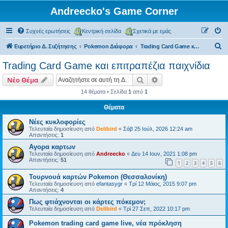
Andreecko's Game Corner
Συχνές ερωτήσεις
Κεντρική σελίδα
Σχετικά με εμάς
Α
Ευρετήριο Δ. Συζήτησης
Pokemon Διάφορα
Trading Card Game και επιτραπέζια παιχνίδια
ν
Trading Card Game και επιτραπέζια παιχνίδια
α
Αναζήτηση
Ειδική αναζήτηση
Νέο Θέμα
ζ
14 θέματα • Σελίδα
1
από
1
ή
Θέματα
τ
η
Νέες κυκλοφορίες
Τελευταία δημοσίευση από
Delibird
«
Σάβ 25 Ιούλ, 2026 12:24 am
σ
Απαντήσεις:
1
η
Αγορα καρτων
Τελευταία δημοσίευση από
Andreecko
«
Δευ 14 Ιουν, 2021 1:08 pm
Απαντήσεις:
51
1
2
3
4
5
6
Τουρνουά καρτών Pokemon (Θεσσαλονίκη)
Τελευταία δημοσίευση από
efantasygr
«
Τρί 12 Μάιος, 2015 9:07 pm
Απαντήσεις:
4
Πως φτιάχνονται οι κάρτες πόκεμον;
Τελευταία δημοσίευση από
Delibird
«
Τρί 27 Σεπ, 2022 10:17 pm
Pokemon trading card game live, νέα πρόκληση