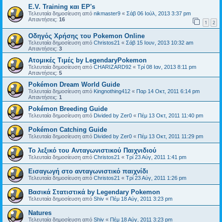
E.V. Training και EP's
Τελευταία δημοσίευση από
nikmaster9
«
Σάβ 06 Ιούλ, 2013 3:37 pm
Απαντήσεις:
16
1
2
Οδηγός Χρήσης του Pokemon Online
Τελευταία δημοσίευση από
Christos21
«
Σάβ 15 Ιουν, 2013 10:32 am
Απαντήσεις:
3
Ατομικές Τιμές by LegendaryPokemon
Τελευταία δημοσίευση από
CHARIZARD92
«
Τρί 08 Ιαν, 2013 8:11 pm
Απαντήσεις:
5
Pokémon Dream World Guide
Τελευταία δημοσίευση από
Kingnothing412
«
Παρ 14 Οκτ, 2011 6:14 pm
Απαντήσεις:
1
Pokémon Breeding Guide
Τελευταία δημοσίευση από
Divided by Zer0
«
Πέμ 13 Οκτ, 2011 11:40 pm
Pokémon Catching Guide
Τελευταία δημοσίευση από
Divided by Zer0
«
Πέμ 13 Οκτ, 2011 11:29 pm
Το λεξικό του Ανταγωνιστικού Παιχνιδιού
Τελευταία δημοσίευση από
Christos21
«
Τρί 23 Αύγ, 2011 1:41 pm
Εισαγωγή στο ανταγωνιστικό παιχνίδι
Τελευταία δημοσίευση από
Christos21
«
Τρί 23 Αύγ, 2011 1:26 pm
Βασικά Στατιστικά by Legendary Pokemon
Τελευταία δημοσίευση από
Shiv
«
Πέμ 18 Αύγ, 2011 3:23 pm
Natures
Τελευταία δημοσίευση από
Shiv
«
Πέμ 18 Αύγ, 2011 3:23 pm