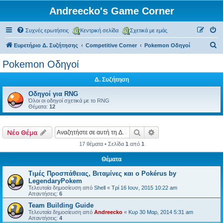
Andreecko's Game Corner
Συχνές ερωτήσεις
Κεντρική σελίδα
Σχετικά με εμάς
Α
Ευρετήριο Δ. Συζήτησης
Competitive Corner
Pokemon Οδηγοί
ν
Pokemon Οδηγοί
α
Δ. Συζήτηση
ζ
ή
Οδηγοί για RNG
Όλοι οι οδηγοί σχετικά με το RNG
τ
Θέματα:
12
η
σ
Αναζήτηση
Ειδική αναζήτηση
Νέο Θέμα
η
17 θέματα • Σελίδα
1
από
1
Θέματα
Τιμές Προσπάθειας, Βιταμίνες και ο Pokérus by
LegendaryPokem
Τελευταία δημοσίευση από
Shell
«
Τρί 16 Ιουν, 2015 10:22 am
Απαντήσεις:
6
Team Building Guide
Τελευταία δημοσίευση από
Andreecko
«
Κυρ 30 Μαρ, 2014 5:31 am
Απαντήσεις:
4