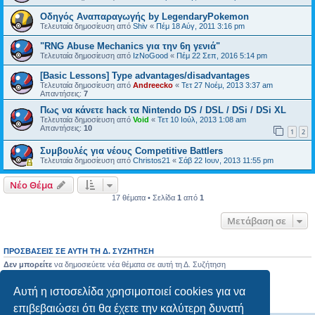
Οδηγός Αναπαραγωγής by LegendaryPokemon
Τελευταία δημοσίευση από
Shiv
«
Πέμ 18 Αύγ, 2011 3:16 pm
"RNG Abuse Mechanics για την 6η γενιά"
Τελευταία δημοσίευση από
IzNoGood
«
Πέμ 22 Σεπ, 2016 5:14 pm
[Basic Lessons] Type advantages/disadvantages
Τελευταία δημοσίευση από
Andreecko
«
Τετ 27 Νοέμ, 2013 3:37 am
Απαντήσεις:
7
Πως να κάνετε hack τα Nintendo DS / DSL / DSi / DSi XL
Τελευταία δημοσίευση από
Void
«
Τετ 10 Ιούλ, 2013 1:08 am
Απαντήσεις:
10
1
2
Συμβουλές για νέους Competitive Battlers
Τελευταία δημοσίευση από
Christos21
«
Σάβ 22 Ιουν, 2013 11:55 pm
Νέο Θέμα
17 θέματα • Σελίδα
1
από
1
Μετάβαση σε
ΠΡΟΣΒΆΣΕΙΣ ΣΕ ΑΥΤΉ ΤΗ Δ. ΣΥΖΉΤΗΣΗ
Δεν μπορείτε
να δημοσιεύετε νέα θέματα σε αυτή τη Δ. Συζήτηση
Δεν μπορείτε
να απαντάτε σε θέματα σε αυτή τη Δ. Συζήτηση
Δεν μπορείτε
να επεξεργάζεστε τις δημοσιεύσεις σας σε αυτή τη Δ. Συζήτηση
Αυτή η ιστοσελίδα χρησιμοποιεί cookies για να
Δεν μπορείτε
να διαγράφετε τις δημοσιεύσεις σας σε αυτή τη Δ. Συζήτηση
Δεν μπορείτε
να επισυνάπτετε αρχεία σε αυτή τη Δ. Συζήτηση
επιβεβαιώσει ότι θα έχετε την καλύτερη δυνατή