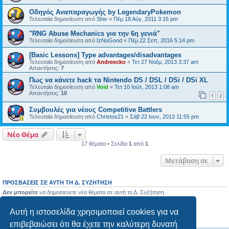
Οδηγός Αναπαραγωγής by LegendaryPokemon
Τελευταία δημοσίευση από
Shiv
«
Πέμ 18 Αύγ, 2011 3:16 pm
"RNG Abuse Mechanics για την 6η γενιά"
Τελευταία δημοσίευση από
IzNoGood
«
Πέμ 22 Σεπ, 2016 5:14 pm
[Basic Lessons] Type advantages/disadvantages
Τελευταία δημοσίευση από
Andreecko
«
Τετ 27 Νοέμ, 2013 3:37 am
Απαντήσεις:
7
Πως να κάνετε hack τα Nintendo DS / DSL / DSi / DSi XL
Τελευταία δημοσίευση από
Void
«
Τετ 10 Ιούλ, 2013 1:08 am
Απαντήσεις:
10
1
2
Συμβουλές για νέους Competitive Battlers
Τελευταία δημοσίευση από
Christos21
«
Σάβ 22 Ιουν, 2013 11:55 pm
Νέο Θέμα
17 θέματα • Σελίδα
1
από
1
Μετάβαση σε
ΠΡΟΣΒΆΣΕΙΣ ΣΕ ΑΥΤΉ ΤΗ Δ. ΣΥΖΉΤΗΣΗ
Δεν μπορείτε
να δημοσιεύετε νέα θέματα σε αυτή τη Δ. Συζήτηση
Δεν μπορείτε
να απαντάτε σε θέματα σε αυτή τη Δ. Συζήτηση
Δεν μπορείτε
να επεξεργάζεστε τις δημοσιεύσεις σας σε αυτή τη Δ. Συζήτηση
Αυτή η ιστοσελίδα χρησιμοποιεί cookies για να
Δεν μπορείτε
να διαγράφετε τις δημοσιεύσεις σας σε αυτή τη Δ. Συζήτηση
Δεν μπορείτε
να επισυνάπτετε αρχεία σε αυτή τη Δ. Συζήτηση
επιβεβαιώσει ότι θα έχετε την καλύτερη δυνατή