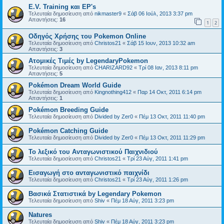
E.V. Training και EP's
Τελευταία δημοσίευση από
nikmaster9
«
Σάβ 06 Ιούλ, 2013 3:37 pm
Απαντήσεις:
16
1
2
Οδηγός Χρήσης του Pokemon Online
Τελευταία δημοσίευση από
Christos21
«
Σάβ 15 Ιουν, 2013 10:32 am
Απαντήσεις:
3
Ατομικές Τιμές by LegendaryPokemon
Τελευταία δημοσίευση από
CHARIZARD92
«
Τρί 08 Ιαν, 2013 8:11 pm
Απαντήσεις:
5
Pokémon Dream World Guide
Τελευταία δημοσίευση από
Kingnothing412
«
Παρ 14 Οκτ, 2011 6:14 pm
Απαντήσεις:
1
Pokémon Breeding Guide
Τελευταία δημοσίευση από
Divided by Zer0
«
Πέμ 13 Οκτ, 2011 11:40 pm
Pokémon Catching Guide
Τελευταία δημοσίευση από
Divided by Zer0
«
Πέμ 13 Οκτ, 2011 11:29 pm
Το λεξικό του Ανταγωνιστικού Παιχνιδιού
Τελευταία δημοσίευση από
Christos21
«
Τρί 23 Αύγ, 2011 1:41 pm
Εισαγωγή στο ανταγωνιστικό παιχνίδι
Τελευταία δημοσίευση από
Christos21
«
Τρί 23 Αύγ, 2011 1:26 pm
Βασικά Στατιστικά by Legendary Pokemon
Τελευταία δημοσίευση από
Shiv
«
Πέμ 18 Αύγ, 2011 3:23 pm
Natures
Τελευταία δημοσίευση από
Shiv
«
Πέμ 18 Αύγ, 2011 3:23 pm