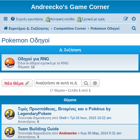
Andreecko's Game Corner
Συχνές ερωτήσεις
Κεντρική σελίδα
Σχετικά με εμάς
Α
Ευρετήριο Δ. Συζήτησης
Competitive Corner
Pokemon Οδηγοί
ν
Pokemon Οδηγοί
α
Δ. Συζήτηση
ζ
ή
Οδηγοί για RNG
Όλοι οι οδηγοί σχετικά με το RNG
τ
Θέματα:
12
η
σ
Αναζήτηση
Ειδική αναζήτηση
Νέο Θέμα
η
17 θέματα • Σελίδα
1
από
1
Θέματα
Τιμές Προσπάθειας, Βιταμίνες και ο Pokérus by
LegendaryPokem
Τελευταία δημοσίευση από
Shell
«
Τρί 16 Ιουν, 2015 10:22 am
Απαντήσεις:
6
Team Building Guide
Τελευταία δημοσίευση από
Andreecko
«
Κυρ 30 Μαρ, 2014 5:31 am
Απαντήσεις:
4