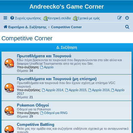
Andreecko's Game Corner
Συχνές ερωτήσεις
Κεντρική σελίδα
Σχετικά με εμάς
Α
Ευρετήριο Δ. Συζήτησης
Competitive Corner
ν
Competitive Corner
α
Δ. Συζήτηση
ζ
ή
Πρωταθλήματα και Τουρνουά
Εδώ πέρα βρίσκονται τα τουρνουά που διοργανώνονται στο site αλλα και
τ
διαφορα Unofficial Tournaments απο τα μελη του Site.
Υπο-συζήτηση:
Αρχείο
η
Θέματα:
34
σ
Πρωταθλήματα και Τουρνουά (μη επίσημα)
Πρωταθλήματα και τουρνουά που δεν έχουν σχέση με επίσημα VGC
η
τουρνουά.
Υπο-συζητήσεις:
Αρχείο 2014
,
Αρχείο 2015
,
Αρχείο 2016
,
Αρχείο
2017
Θέματα:
21
Pokemon Οδηγοί
Οδηγοί για τα Pokemon
Υπο-συζήτηση:
Οδηγοί για RNG
Θέματα:
29
Competitive Battling
Πείτε μας την ομάδα σας και συζητήστε οτιδήποτε σχετικά με το ανταγωνιστικό
παιχνίδι.