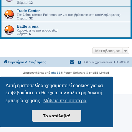
Θέματα:
12
Trade Center
Σας λείπει κάποιο Pokemon; αν ναι τότε βρίσκεστε στο κατάλληλο μέρος!
Θέματα:
32
Battle arena
Κανονίστε τις μάχες σας εδώ!
Θέματα:
6
Μετάβαση σε
Ευρετήριο Δ. Συζήτησης
Όλοι οι χρόνοι είναι
UTC+03:00
Δημιουργήθηκε από
phpBB
® Forum Software © phpBB Limited
Ελληνική μετάφραση από το
phpbbgr.com
Αυτή η ιστοσελίδα χρησιμοποιεί cookies για να
Απόρρητο
|
Όροι
επιβεβαιώσει ότι θα έχετε την καλύτερη δυνατή
εμπειρία χρήσης.
Μάθετε περισσότερα
Το κατάλαβα!