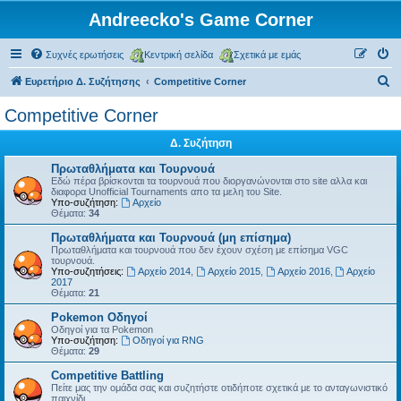
Andreecko's Game Corner
Συχνές ερωτήσεις
Κεντρική σελίδα
Σχετικά με εμάς
Α
Ευρετήριο Δ. Συζήτησης
Competitive Corner
ν
Competitive Corner
α
Δ. Συζήτηση
ζ
ή
Πρωταθλήματα και Τουρνουά
Εδώ πέρα βρίσκονται τα τουρνουά που διοργανώνονται στο site αλλα και
τ
διαφορα Unofficial Tournaments απο τα μελη του Site.
Υπο-συζήτηση:
Αρχείο
η
Θέματα:
34
σ
Πρωταθλήματα και Τουρνουά (μη επίσημα)
Πρωταθλήματα και τουρνουά που δεν έχουν σχέση με επίσημα VGC
η
τουρνουά.
Υπο-συζητήσεις:
Αρχείο 2014
,
Αρχείο 2015
,
Αρχείο 2016
,
Αρχείο
2017
Θέματα:
21
Pokemon Οδηγοί
Οδηγοί για τα Pokemon
Υπο-συζήτηση:
Οδηγοί για RNG
Θέματα:
29
Competitive Battling
Πείτε μας την ομάδα σας και συζητήστε οτιδήποτε σχετικά με το ανταγωνιστικό
παιχνίδι.