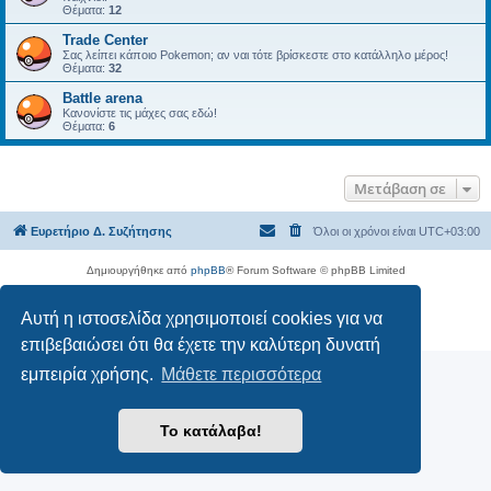
Θέματα:
12
Trade Center
Σας λείπει κάποιο Pokemon; αν ναι τότε βρίσκεστε στο κατάλληλο μέρος!
Θέματα:
32
Battle arena
Κανονίστε τις μάχες σας εδώ!
Θέματα:
6
Μετάβαση σε
Ευρετήριο Δ. Συζήτησης
Όλοι οι χρόνοι είναι
UTC+03:00
Δημιουργήθηκε από
phpBB
® Forum Software © phpBB Limited
Ελληνική μετάφραση από το
phpbbgr.com
Αυτή η ιστοσελίδα χρησιμοποιεί cookies για να
Απόρρητο
|
Όροι
επιβεβαιώσει ότι θα έχετε την καλύτερη δυνατή
εμπειρία χρήσης.
Μάθετε περισσότερα
Το κατάλαβα!