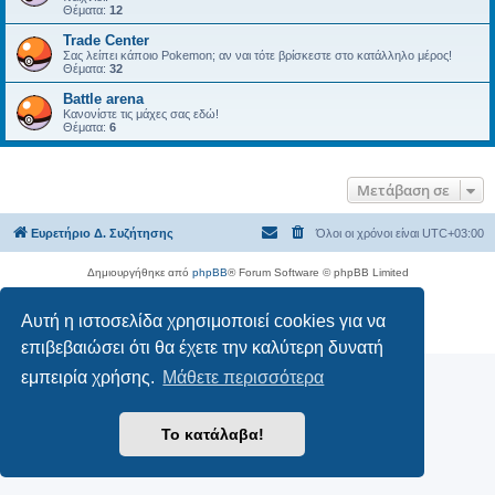
Θέματα:
12
Trade Center
Σας λείπει κάποιο Pokemon; αν ναι τότε βρίσκεστε στο κατάλληλο μέρος!
Θέματα:
32
Battle arena
Κανονίστε τις μάχες σας εδώ!
Θέματα:
6
Μετάβαση σε
Ευρετήριο Δ. Συζήτησης
Όλοι οι χρόνοι είναι
UTC+03:00
Δημιουργήθηκε από
phpBB
® Forum Software © phpBB Limited
Ελληνική μετάφραση από το
phpbbgr.com
Αυτή η ιστοσελίδα χρησιμοποιεί cookies για να
Απόρρητο
|
Όροι
επιβεβαιώσει ότι θα έχετε την καλύτερη δυνατή
εμπειρία χρήσης.
Μάθετε περισσότερα
Το κατάλαβα!