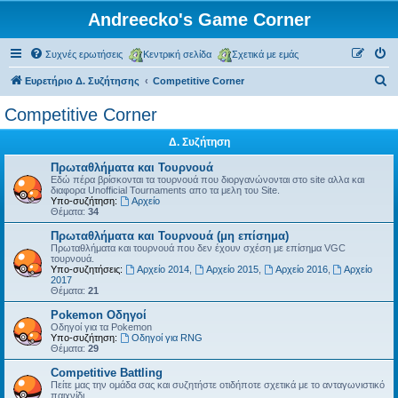
Andreecko's Game Corner
Συχνές ερωτήσεις
Κεντρική σελίδα
Σχετικά με εμάς
Α
Ευρετήριο Δ. Συζήτησης
Competitive Corner
ν
Competitive Corner
α
Δ. Συζήτηση
ζ
ή
Πρωταθλήματα και Τουρνουά
Εδώ πέρα βρίσκονται τα τουρνουά που διοργανώνονται στο site αλλα και
τ
διαφορα Unofficial Tournaments απο τα μελη του Site.
Υπο-συζήτηση:
Αρχείο
η
Θέματα:
34
σ
Πρωταθλήματα και Τουρνουά (μη επίσημα)
Πρωταθλήματα και τουρνουά που δεν έχουν σχέση με επίσημα VGC
η
τουρνουά.
Υπο-συζητήσεις:
Αρχείο 2014
,
Αρχείο 2015
,
Αρχείο 2016
,
Αρχείο
2017
Θέματα:
21
Pokemon Οδηγοί
Οδηγοί για τα Pokemon
Υπο-συζήτηση:
Οδηγοί για RNG
Θέματα:
29
Competitive Battling
Πείτε μας την ομάδα σας και συζητήστε οτιδήποτε σχετικά με το ανταγωνιστικό
παιχνίδι.