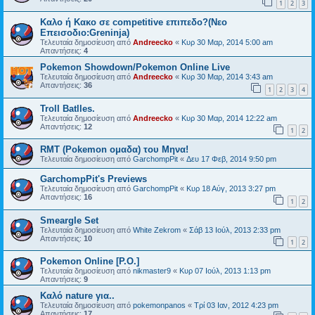
1
2
3
Καλο ή Κακο σε competitive επιπεδο?(Nεο
Επεισοδιο:Greninja)
Τελευταία δημοσίευση από
Andreecko
«
Κυρ 30 Μαρ, 2014 5:00 am
Απαντήσεις:
4
Pokemon Showdown/Pokemon Online Live
Τελευταία δημοσίευση από
Andreecko
«
Κυρ 30 Μαρ, 2014 3:43 am
Απαντήσεις:
36
1
2
3
4
Troll Batlles.
Τελευταία δημοσίευση από
Andreecko
«
Κυρ 30 Μαρ, 2014 12:22 am
Απαντήσεις:
12
1
2
RMT (Pokemon ομαδα) του Μηνα!
Τελευταία δημοσίευση από
GarchompPit
«
Δευ 17 Φεβ, 2014 9:50 pm
GarchompPit's Previews
Τελευταία δημοσίευση από
GarchompPit
«
Κυρ 18 Αύγ, 2013 3:27 pm
Απαντήσεις:
16
1
2
Smeargle Set
Τελευταία δημοσίευση από
White Zekrom
«
Σάβ 13 Ιούλ, 2013 2:33 pm
Απαντήσεις:
10
1
2
Pokemon Online [P.O.]
Τελευταία δημοσίευση από
nikmaster9
«
Κυρ 07 Ιούλ, 2013 1:13 pm
Απαντήσεις:
9
Καλό nature για..
Τελευταία δημοσίευση από
pokemonpanos
«
Τρί 03 Ιαν, 2012 4:23 pm
Απαντήσεις:
17