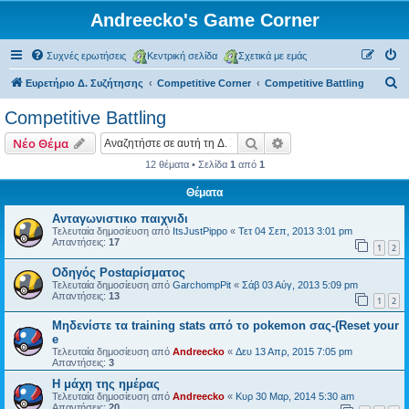
Andreecko's Game Corner
Συχνές ερωτήσεις
Κεντρική σελίδα
Σχετικά με εμάς
Α
Ευρετήριο Δ. Συζήτησης
Competitive Corner
Competitive Battling
ν
Competitive Battling
α
Αναζήτηση
Ειδική αναζήτηση
Νέο Θέμα
ζ
12 θέματα • Σελίδα
1
από
1
ή
Θέματα
τ
η
Ανταγωνιστικο παιχνιδι
Τελευταία δημοσίευση από
ItsJustPippo
«
Τετ 04 Σεπ, 2013 3:01 pm
σ
Απαντήσεις:
17
1
2
η
Οδηγός Postαρίσματος
Τελευταία δημοσίευση από
GarchompPit
«
Σάβ 03 Αύγ, 2013 5:09 pm
Απαντήσεις:
13
1
2
Μηδενίστε τα training stats από το pokemon σας-(Reset your
e
Τελευταία δημοσίευση από
Andreecko
«
Δευ 13 Απρ, 2015 7:05 pm
Απαντήσεις:
3
Η μάχη της ημέρας
Τελευταία δημοσίευση από
Andreecko
«
Κυρ 30 Μαρ, 2014 5:30 am
Απαντήσεις:
20