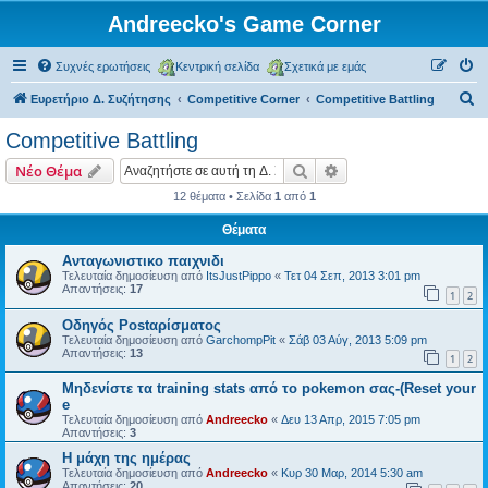
Andreecko's Game Corner
Συχνές ερωτήσεις
Κεντρική σελίδα
Σχετικά με εμάς
Α
Ευρετήριο Δ. Συζήτησης
Competitive Corner
Competitive Battling
ν
Competitive Battling
α
Αναζήτηση
Ειδική αναζήτηση
Νέο Θέμα
ζ
12 θέματα • Σελίδα
1
από
1
ή
Θέματα
τ
η
Ανταγωνιστικο παιχνιδι
Τελευταία δημοσίευση από
ItsJustPippo
«
Τετ 04 Σεπ, 2013 3:01 pm
σ
Απαντήσεις:
17
1
2
η
Οδηγός Postαρίσματος
Τελευταία δημοσίευση από
GarchompPit
«
Σάβ 03 Αύγ, 2013 5:09 pm
Απαντήσεις:
13
1
2
Μηδενίστε τα training stats από το pokemon σας-(Reset your
e
Τελευταία δημοσίευση από
Andreecko
«
Δευ 13 Απρ, 2015 7:05 pm
Απαντήσεις:
3
Η μάχη της ημέρας
Τελευταία δημοσίευση από
Andreecko
«
Κυρ 30 Μαρ, 2014 5:30 am
Απαντήσεις:
20