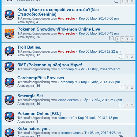
1
2
3
Καλο ή Κακο σε competitive επιπεδο?(Nεο
Επεισοδιο:Greninja)
Τελευταία δημοσίευση από
Andreecko
«
Κυρ 30 Μαρ, 2014 5:00 am
Απαντήσεις:
4
Pokemon Showdown/Pokemon Online Live
Τελευταία δημοσίευση από
Andreecko
«
Κυρ 30 Μαρ, 2014 3:43 am
Απαντήσεις:
36
1
2
3
4
Troll Batlles.
Τελευταία δημοσίευση από
Andreecko
«
Κυρ 30 Μαρ, 2014 12:22 am
Απαντήσεις:
12
1
2
RMT (Pokemon ομαδα) του Μηνα!
Τελευταία δημοσίευση από
GarchompPit
«
Δευ 17 Φεβ, 2014 9:50 pm
GarchompPit's Previews
Τελευταία δημοσίευση από
GarchompPit
«
Κυρ 18 Αύγ, 2013 3:27 pm
Απαντήσεις:
16
1
2
Smeargle Set
Τελευταία δημοσίευση από
White Zekrom
«
Σάβ 13 Ιούλ, 2013 2:33 pm
Απαντήσεις:
10
1
2
Pokemon Online [P.O.]
Τελευταία δημοσίευση από
nikmaster9
«
Κυρ 07 Ιούλ, 2013 1:13 pm
Απαντήσεις:
9
Καλό nature για..
Τελευταία δημοσίευση από
pokemonpanos
«
Τρί 03 Ιαν, 2012 4:23 pm
Απαντήσεις:
17