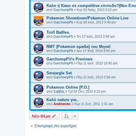
Καλο ή Κακο σε competitive επιπεδο?(Nεο Επε
από
GarchompPit
»
Κυρ 03 Νοέμ, 2013 3:22 pm
Pokemon Showdown/Pokemon Online Live
από
GarchompPit
»
Κυρ 28 Ιούλ, 2013 3:49 pm
Troll Batlles.
από
GarchompPit
»
Τετ 17 Ιούλ, 2013 2:48 am
RMT (Pokemon ομαδα) του Μηνα!
από
GarchompPit
»
Δευ 17 Φεβ, 2014 9:50 pm
GarchompPit's Previews
από
GarchompPit
»
Πέμ 11 Ιούλ, 2013 10:42 pm
Smeargle Set
από
GarchompPit
»
Πέμ 11 Ιούλ, 2013 2:56 am
Pokemon Online [P.O.]
από
Σαββας
»
Τρί 02 Οκτ, 2012 6:13 pm
Καλό nature για..
από
Andreecko
»
Κυρ 11 Σεπ, 2011 1:41 am
Νέο Θέμα
Επιστροφή στο ευρετήριο