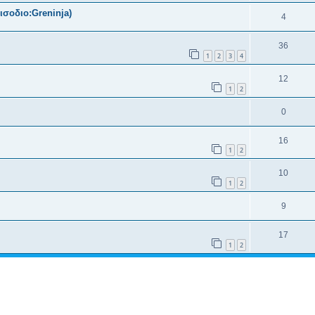
ισοδιο:Greninja)
4
36
1
2
3
4
12
1
2
0
16
1
2
10
1
2
9
17
1
2