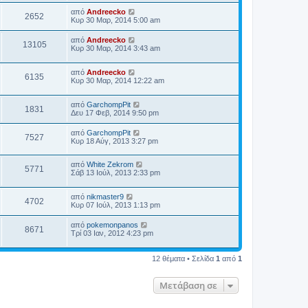
από
Andreecko
2652
Κυρ 30 Μαρ, 2014 5:00 am
από
Andreecko
13105
Κυρ 30 Μαρ, 2014 3:43 am
από
Andreecko
6135
Κυρ 30 Μαρ, 2014 12:22 am
από
GarchompPit
1831
Δευ 17 Φεβ, 2014 9:50 pm
από
GarchompPit
7527
Κυρ 18 Αύγ, 2013 3:27 pm
από
White Zekrom
5771
Σάβ 13 Ιούλ, 2013 2:33 pm
από
nikmaster9
4702
Κυρ 07 Ιούλ, 2013 1:13 pm
από
pokemonpanos
8671
Τρί 03 Ιαν, 2012 4:23 pm
12 θέματα • Σελίδα
1
από
1
Μετάβαση σε