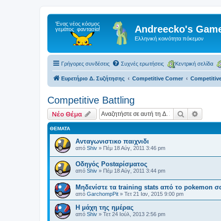
Andreecko's Game
Ελληνική κοινότητα πόκεμον
Γρήγορες συνδέσεις
Συχνές ερωτήσεις
Κεντρική σελίδα
Ευρετήριο Δ. Συζήτησης
Competitive Corner
Competitive
Competitive Battling
Αναζήτηση
Ειδική
Νέο Θέμα
ΘΈΜΑΤΑ
Ανταγωνιστικο παιχνιδι
από
Shiv
»
Πέμ 18 Αύγ, 2011 3:46 pm
Οδηγός Postαρίσματος
από
Shiv
»
Πέμ 18 Αύγ, 2011 3:44 pm
Μηδενίστε τα training stats από το pokemon σα
από
GarchompPit
»
Τετ 21 Ιαν, 2015 9:00 pm
Η μάχη της ημέρας
από
Shiv
»
Τετ 24 Ιούλ, 2013 2:56 pm