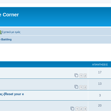
 Corner
Σχετικά με εμάς
 Battling
 αναζήτηση
ΑΠΑΝΤΉΣΕΙΣ
17
1
2
13
1
2
ς-(Reset your e
3
20
1
2
3