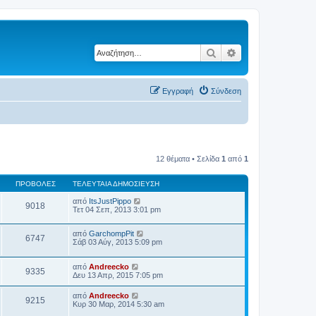
Αναζήτηση
Ειδική αναζήτηση
Εγγραφή
Σύνδεση
12 θέματα • Σελίδα
1
από
1
ΠΡΟΒΟΛΈΣ
ΤΕΛΕΥΤΑΊΑ ΔΗΜΟΣΊΕΥΣΗ
από
ItsJustPippo
9018
Τετ 04 Σεπ, 2013 3:01 pm
από
GarchompPit
6747
Σάβ 03 Αύγ, 2013 5:09 pm
από
Andreecko
9335
Δευ 13 Απρ, 2015 7:05 pm
από
Andreecko
9215
Κυρ 30 Μαρ, 2014 5:30 am