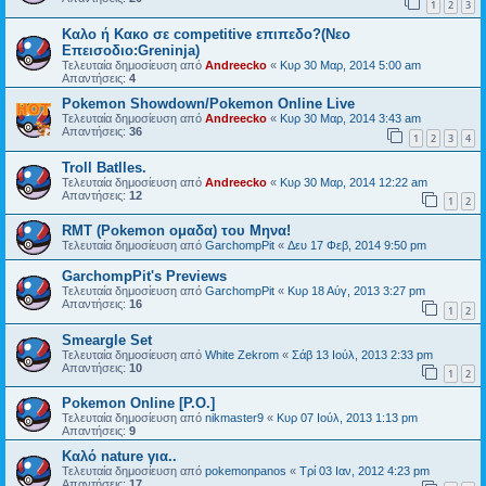
1
2
3
Καλο ή Κακο σε competitive επιπεδο?(Nεο
Επεισοδιο:Greninja)
Τελευταία δημοσίευση από
Andreecko
«
Κυρ 30 Μαρ, 2014 5:00 am
Απαντήσεις:
4
Pokemon Showdown/Pokemon Online Live
Τελευταία δημοσίευση από
Andreecko
«
Κυρ 30 Μαρ, 2014 3:43 am
Απαντήσεις:
36
1
2
3
4
Troll Batlles.
Τελευταία δημοσίευση από
Andreecko
«
Κυρ 30 Μαρ, 2014 12:22 am
Απαντήσεις:
12
1
2
RMT (Pokemon ομαδα) του Μηνα!
Τελευταία δημοσίευση από
GarchompPit
«
Δευ 17 Φεβ, 2014 9:50 pm
GarchompPit's Previews
Τελευταία δημοσίευση από
GarchompPit
«
Κυρ 18 Αύγ, 2013 3:27 pm
Απαντήσεις:
16
1
2
Smeargle Set
Τελευταία δημοσίευση από
White Zekrom
«
Σάβ 13 Ιούλ, 2013 2:33 pm
Απαντήσεις:
10
1
2
Pokemon Online [P.O.]
Τελευταία δημοσίευση από
nikmaster9
«
Κυρ 07 Ιούλ, 2013 1:13 pm
Απαντήσεις:
9
Καλό nature για..
Τελευταία δημοσίευση από
pokemonpanos
«
Τρί 03 Ιαν, 2012 4:23 pm
Απαντήσεις:
17