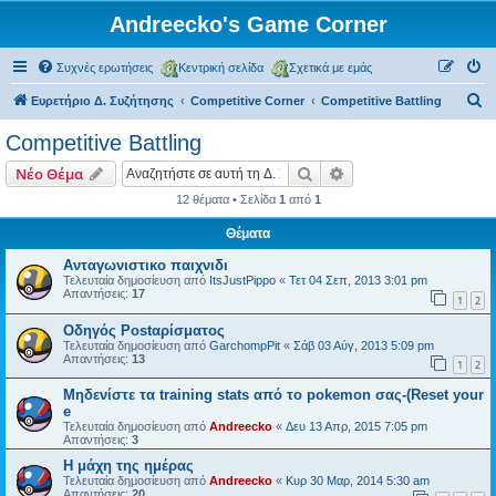
Andreecko's Game Corner
Συχνές ερωτήσεις
Κεντρική σελίδα
Σχετικά με εμάς
Α
Ευρετήριο Δ. Συζήτησης
Competitive Corner
Competitive Battling
ν
Competitive Battling
α
Αναζήτηση
Ειδική αναζήτηση
Νέο Θέμα
ζ
12 θέματα • Σελίδα
1
από
1
ή
Θέματα
τ
η
Ανταγωνιστικο παιχνιδι
Τελευταία δημοσίευση από
ItsJustPippo
«
Τετ 04 Σεπ, 2013 3:01 pm
σ
Απαντήσεις:
17
1
2
η
Οδηγός Postαρίσματος
Τελευταία δημοσίευση από
GarchompPit
«
Σάβ 03 Αύγ, 2013 5:09 pm
Απαντήσεις:
13
1
2
Μηδενίστε τα training stats από το pokemon σας-(Reset your
e
Τελευταία δημοσίευση από
Andreecko
«
Δευ 13 Απρ, 2015 7:05 pm
Απαντήσεις:
3
Η μάχη της ημέρας
Τελευταία δημοσίευση από
Andreecko
«
Κυρ 30 Μαρ, 2014 5:30 am
Απαντήσεις:
20