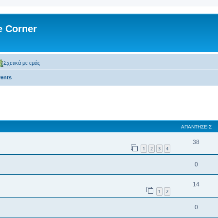
 Corner
Σχετικά με εμάς
ents
 αναζήτηση
ΑΠΑΝΤΉΣΕΙΣ
38
1
2
3
4
0
14
1
2
0