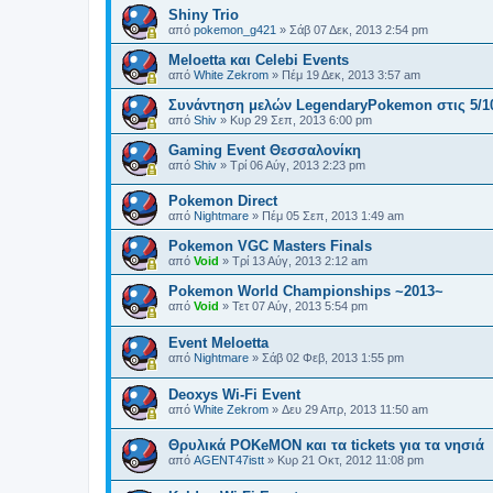
Shiny Trio
από
pokemon_g421
»
Σάβ 07 Δεκ, 2013 2:54 pm
Meloetta και Celebi Events
από
White Zekrom
»
Πέμ 19 Δεκ, 2013 3:57 am
Συνάντηση μελών LegendaryPokemon στις 5/1
από
Shiv
»
Κυρ 29 Σεπ, 2013 6:00 pm
Gaming Event Θεσσαλονίκη
από
Shiv
»
Τρί 06 Αύγ, 2013 2:23 pm
Pokemon Direct
από
Nightmare
»
Πέμ 05 Σεπ, 2013 1:49 am
Pokemon VGC Masters Finals
από
Void
»
Τρί 13 Αύγ, 2013 2:12 am
Pokemon World Championships ~2013~
από
Void
»
Τετ 07 Αύγ, 2013 5:54 pm
Event Meloetta
από
Nightmare
»
Σάβ 02 Φεβ, 2013 1:55 pm
Deoxys Wi-Fi Event
από
White Zekrom
»
Δευ 29 Απρ, 2013 11:50 am
Θρυλικά POKeMON και τα tickets για τα νησιά
από
AGENT47istt
»
Κυρ 21 Οκτ, 2012 11:08 pm