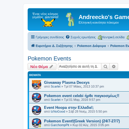
Andreecko's Game
Ελληνική κοινότητα πόκεμον
Γρήγορες συνδέσεις
Συχνές ερωτήσεις
Κεντρική σελίδα
Ευρετήριο Δ. Συζήτησης
Pokemon Διάφορα
Pokemon Ev
Pokemon Events
Αναζήτηση
Ειδική
Νέο Θέμα
ΘΈΜΑΤΑ
Giveaway Plasma Deoxys
από
Scarlet
»
Τρί 07 Μάιος, 2013 10:37 pm
Pokemon event celebi ήρθε παγκοσμίως!!
από
Scarlet
»
Τρί 01 Μαρ, 2016 9:57 pm
Event Hoopa στην Ελλαδα!;
από
IzNoGood
»
Σάβ 28 Νοέμ, 2015 5:50 pm
Pokemon Event!(Greek Version) (24/7-27/7)
από
GarchompPit
»
Κυρ 02 Αύγ, 2015 3:05 pm