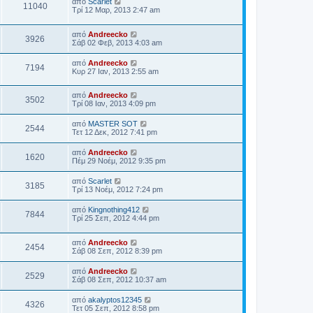
από
Scarlet
11040
Τρί 12 Μαρ, 2013 2:47 am
από
Andreecko
3926
Σάβ 02 Φεβ, 2013 4:03 am
από
Andreecko
7194
Κυρ 27 Ιαν, 2013 2:55 am
από
Andreecko
3502
Τρί 08 Ιαν, 2013 4:09 pm
από
MASTER SOT
2544
Τετ 12 Δεκ, 2012 7:41 pm
από
Andreecko
1620
Πέμ 29 Νοέμ, 2012 9:35 pm
από
Scarlet
3185
Τρί 13 Νοέμ, 2012 7:24 pm
από
Kingnothing412
7844
Τρί 25 Σεπ, 2012 4:44 pm
από
Andreecko
2454
Σάβ 08 Σεπ, 2012 8:39 pm
από
Andreecko
2529
Σάβ 08 Σεπ, 2012 10:37 am
από
akalyptos12345
4326
Τετ 05 Σεπ, 2012 8:58 pm