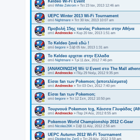
Keldeo Wi-Fi Event
από
White Zekrom
»
Τετ 23 Ιαν, 2013 12:46 am
UEPC Winter 2013 Wi-Fi Tournament
από
Nightmare
»
Τετ 30 Ιαν, 2013 10:07 am
Προβολή 15ης ταινίας Pokemon στην Αθήνα
από
Andreecko
»
Κυρ 20 Ιαν, 2013 1:51 am
Το Keldeo ξανά εδώ !
από
begore
»
Σάβ 05 Ιαν, 2013 1:31 am
Το Keldeo ερχεται στην Ελλαδα
από
Nightmare
»
Τρί 11 Δεκ, 2012 7:46 pm
[ΑΝΑΚΟΙΝΩΣΗ] Wii U Event στο The Mall athen
από
Andreecko
»
Πέμ 29 Νοέμ, 2012 9:35 pm
Είσαι fan των Pokemon; (αποτελέσματα)
από
Andreecko
»
Τετ 03 Οκτ, 2012 7:40 pm
Είσαι fan των Pokemon;
από
begore
»
Τετ 12 Σεπ, 2012 10:50 pm
Τουρνουά Pokemon tcg, Κάισσα Γλυφάδας (Αθ
από
Andreecko
»
Παρ 24 Αύγ, 2012 8:55 am
Pokemon World Championship 2012 C-Gear
από
Nicolas26K
»
Σάβ 11 Αύγ, 2012 2:56 am
UEPC Autumn 2012 Wi-Fi Tournament
από
Divided by Zer0
»
Τετ 29 Αύγ, 2012 3:59 am