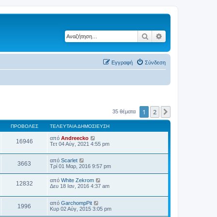
Αναζήτηση
Ειδική αναζήτηση
Εγγραφή
Σύνδεση
1
2
Επόμενη
35 θέματα
ΠΡΟΒΟΛΈΣ
ΤΕΛΕΥΤΑΊΑ ΔΗΜΟΣΊΕΥΣΗ
από
Andreecko
16946
Τετ 04 Αύγ, 2021 4:55 pm
από
Scarlet
3663
Τρί 01 Μαρ, 2016 9:57 pm
από
White Zekrom
12832
Δευ 18 Ιαν, 2016 4:37 am
από
GarchompPit
1996
Κυρ 02 Αύγ, 2015 3:05 pm