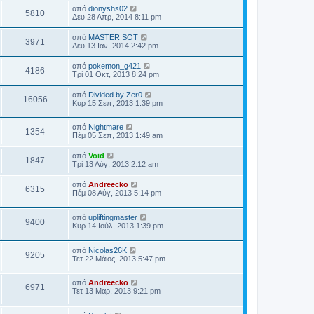
από
dionyshs02
5810
Δευ 28 Απρ, 2014 8:11 pm
από
MASTER SOT
3971
Δευ 13 Ιαν, 2014 2:42 pm
από
pokemon_g421
4186
Τρί 01 Οκτ, 2013 8:24 pm
από
Divided by Zer0
16056
Κυρ 15 Σεπ, 2013 1:39 pm
από
Nightmare
1354
Πέμ 05 Σεπ, 2013 1:49 am
από
Void
1847
Τρί 13 Αύγ, 2013 2:12 am
από
Andreecko
6315
Πέμ 08 Αύγ, 2013 5:14 pm
από
upliftingmaster
9400
Κυρ 14 Ιούλ, 2013 1:39 pm
από
Nicolas26K
9205
Τετ 22 Μάιος, 2013 5:47 pm
από
Andreecko
6971
Τετ 13 Μαρ, 2013 9:21 pm