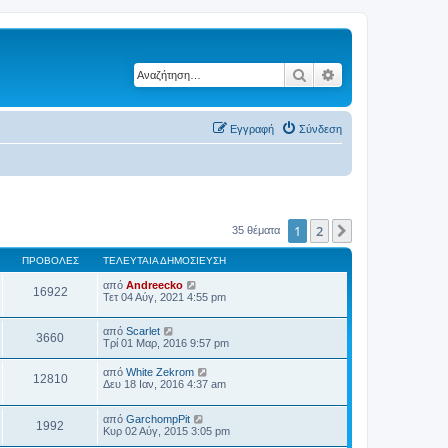
Αναζήτηση
Ειδική αναζήτηση
Εγγραφή
Σύνδεση
1
2
Επόμενη
35 θέματα
ΠΡΟΒΟΛΈΣ
ΤΕΛΕΥΤΑΊΑ ΔΗΜΟΣΊΕΥΣΗ
από
Andreecko
16922
Τετ 04 Αύγ, 2021 4:55 pm
από
Scarlet
3660
Τρί 01 Μαρ, 2016 9:57 pm
από
White Zekrom
12810
Δευ 18 Ιαν, 2016 4:37 am
από
GarchompPit
1992
Κυρ 02 Αύγ, 2015 3:05 pm