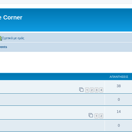
 Corner
Σχετικά με εμάς
ents
 αναζήτηση
ΑΠΑΝΤΉΣΕΙΣ
38
1
2
3
4
0
14
1
2
0