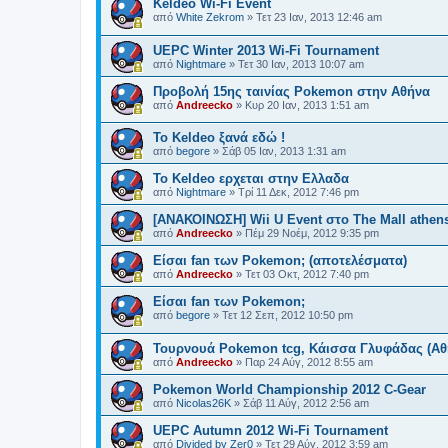
Keldeo Wi-Fi Event
από
White Zekrom
»
Τετ 23 Ιαν, 2013 12:46 am
UEPC Winter 2013 Wi-Fi Tournament
από
Nightmare
»
Τετ 30 Ιαν, 2013 10:07 am
Προβολή 15ης ταινίας Pokemon στην Αθήνα
από
Andreecko
»
Κυρ 20 Ιαν, 2013 1:51 am
Το Keldeo ξανά εδώ !
από
begore
»
Σάβ 05 Ιαν, 2013 1:31 am
Το Keldeo ερχεται στην Ελλαδα
από
Nightmare
»
Τρί 11 Δεκ, 2012 7:46 pm
[ΑΝΑΚΟΙΝΩΣΗ] Wii U Event στο The Mall athen
από
Andreecko
»
Πέμ 29 Νοέμ, 2012 9:35 pm
Είσαι fan των Pokemon; (αποτελέσματα)
από
Andreecko
»
Τετ 03 Οκτ, 2012 7:40 pm
Είσαι fan των Pokemon;
από
begore
»
Τετ 12 Σεπ, 2012 10:50 pm
Τουρνουά Pokemon tcg, Κάισσα Γλυφάδας (Αθ
από
Andreecko
»
Παρ 24 Αύγ, 2012 8:55 am
Pokemon World Championship 2012 C-Gear
από
Nicolas26K
»
Σάβ 11 Αύγ, 2012 2:56 am
UEPC Autumn 2012 Wi-Fi Tournament
από
Divided by Zer0
»
Τετ 29 Αύγ, 2012 3:59 am