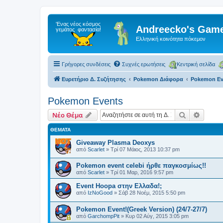
Andreecko's Game
Ελληνική κοινότητα πόκεμον
Γρήγορες συνδέσεις
Συχνές ερωτήσεις
Κεντρική σελίδα
Ευρετήριο Δ. Συζήτησης
Pokemon Διάφορα
Pokemon Ev
Pokemon Events
Αναζήτηση
Ειδική
Νέο Θέμα
ΘΈΜΑΤΑ
Giveaway Plasma Deoxys
από
Scarlet
»
Τρί 07 Μάιος, 2013 10:37 pm
Pokemon event celebi ήρθε παγκοσμίως!!
από
Scarlet
»
Τρί 01 Μαρ, 2016 9:57 pm
Event Hoopa στην Ελλαδα!;
από
IzNoGood
»
Σάβ 28 Νοέμ, 2015 5:50 pm
Pokemon Event!(Greek Version) (24/7-27/7)
από
GarchompPit
»
Κυρ 02 Αύγ, 2015 3:05 pm