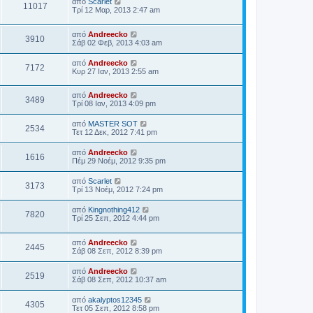
από
Scarlet
11017
Τρί 12 Μαρ, 2013 2:47 am
από
Andreecko
3910
Σάβ 02 Φεβ, 2013 4:03 am
από
Andreecko
7172
Κυρ 27 Ιαν, 2013 2:55 am
από
Andreecko
3489
Τρί 08 Ιαν, 2013 4:09 pm
από
MASTER SOT
2534
Τετ 12 Δεκ, 2012 7:41 pm
από
Andreecko
1616
Πέμ 29 Νοέμ, 2012 9:35 pm
από
Scarlet
3173
Τρί 13 Νοέμ, 2012 7:24 pm
από
Kingnothing412
7820
Τρί 25 Σεπ, 2012 4:44 pm
από
Andreecko
2445
Σάβ 08 Σεπ, 2012 8:39 pm
από
Andreecko
2519
Σάβ 08 Σεπ, 2012 10:37 am
από
akalyptos12345
4305
Τετ 05 Σεπ, 2012 8:58 pm