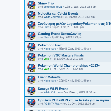
Shiny Trio
από
pokemon_g421
»
Σάβ 07 Δεκ, 2013 2:54 pm
Meloetta και Celebi Events
από
White Zekrom
»
Πέμ 19 Δεκ, 2013 3:57 am
Συνάντηση μελών LegendaryPokemon στις 5/1
από
Shiv
»
Κυρ 29 Σεπ, 2013 6:00 pm
Gaming Event Θεσσαλονίκη
από
Shiv
»
Τρί 06 Αύγ, 2013 2:23 pm
Pokemon Direct
από
Nightmare
»
Πέμ 05 Σεπ, 2013 1:49 am
Pokemon VGC Masters Finals
από
Void
»
Τρί 13 Αύγ, 2013 2:12 am
Pokemon World Championships ~2013~
από
Void
»
Τετ 07 Αύγ, 2013 5:54 pm
Event Meloetta
από
Nightmare
»
Σάβ 02 Φεβ, 2013 1:55 pm
Deoxys Wi-Fi Event
από
White Zekrom
»
Δευ 29 Απρ, 2013 11:50 am
Θρυλικά POKeMON και τα tickets για τα νησιά
από
AGENT47istt
»
Κυρ 21 Οκτ, 2012 11:08 pm