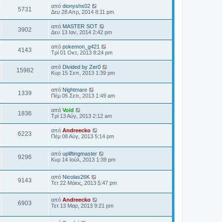
από
dionyshs02
5731
Δευ 28 Απρ, 2014 8:11 pm
από
MASTER SOT
3902
Δευ 13 Ιαν, 2014 2:42 pm
από
pokemon_g421
4143
Τρί 01 Οκτ, 2013 8:24 pm
από
Divided by Zer0
15982
Κυρ 15 Σεπ, 2013 1:39 pm
από
Nightmare
1339
Πέμ 05 Σεπ, 2013 1:49 am
από
Void
1836
Τρί 13 Αύγ, 2013 2:12 am
από
Andreecko
6223
Πέμ 08 Αύγ, 2013 5:14 pm
από
upliftingmaster
9296
Κυρ 14 Ιούλ, 2013 1:39 pm
από
Nicolas26K
9143
Τετ 22 Μάιος, 2013 5:47 pm
από
Andreecko
6903
Τετ 13 Μαρ, 2013 9:21 pm