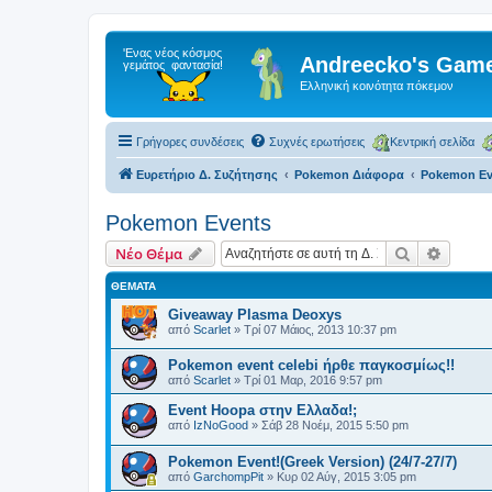
Andreecko's Game
Ελληνική κοινότητα πόκεμον
Γρήγορες συνδέσεις
Συχνές ερωτήσεις
Κεντρική σελίδα
Ευρετήριο Δ. Συζήτησης
Pokemon Διάφορα
Pokemon Ev
Pokemon Events
Αναζήτηση
Ειδική
Νέο Θέμα
ΘΈΜΑΤΑ
Giveaway Plasma Deoxys
από
Scarlet
»
Τρί 07 Μάιος, 2013 10:37 pm
Pokemon event celebi ήρθε παγκοσμίως!!
από
Scarlet
»
Τρί 01 Μαρ, 2016 9:57 pm
Event Hoopa στην Ελλαδα!;
από
IzNoGood
»
Σάβ 28 Νοέμ, 2015 5:50 pm
Pokemon Event!(Greek Version) (24/7-27/7)
από
GarchompPit
»
Κυρ 02 Αύγ, 2015 3:05 pm