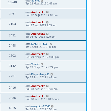
από
Scarlet
10940
Τρί 12 Μαρ, 2013 2:47 am
από
Andreecko
3867
Σάβ 02 Φεβ, 2013 4:03 am
από
Andreecko
7103
Κυρ 27 Ιαν, 2013 2:55 am
από
Andreecko
3431
Τρί 08 Ιαν, 2013 4:09 pm
από
MASTER SOT
2498
Τετ 12 Δεκ, 2012 7:41 pm
από
Andreecko
1603
Πέμ 29 Νοέμ, 2012 9:35 pm
από
Scarlet
3142
Τρί 13 Νοέμ, 2012 7:24 pm
από
Kingnothing412
7751
Τρί 25 Σεπ, 2012 4:44 pm
από
Andreecko
2416
Σάβ 08 Σεπ, 2012 8:39 pm
από
Andreecko
2486
Σάβ 08 Σεπ, 2012 10:37 am
από
akalyptos12345
4215
Τετ 05 Σεπ, 2012 8:58 pm