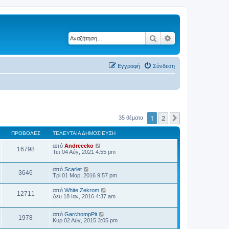
Αναζήτηση
Ειδική αναζήτηση
Εγγραφή
Σύνδεση
1
2
Επόμενη
35 θέματα
ΠΡΟΒΟΛΈΣ
ΤΕΛΕΥΤΑΊΑ ΔΗΜΟΣΊΕΥΣΗ
από
Andreecko
16798
Τετ 04 Αύγ, 2021 4:55 pm
από
Scarlet
3646
Τρί 01 Μαρ, 2016 9:57 pm
από
White Zekrom
12711
Δευ 18 Ιαν, 2016 4:37 am
από
GarchompPit
1978
Κυρ 02 Αύγ, 2015 3:05 pm