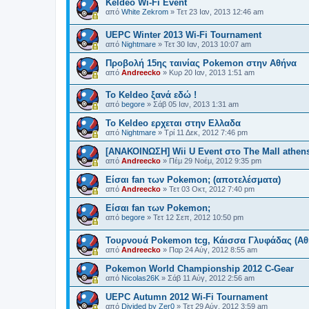
Keldeo Wi-Fi Event
από
White Zekrom
»
Τετ 23 Ιαν, 2013 12:46 am
UEPC Winter 2013 Wi-Fi Tournament
από
Nightmare
»
Τετ 30 Ιαν, 2013 10:07 am
Προβολή 15ης ταινίας Pokemon στην Αθήνα
από
Andreecko
»
Κυρ 20 Ιαν, 2013 1:51 am
Το Keldeo ξανά εδώ !
από
begore
»
Σάβ 05 Ιαν, 2013 1:31 am
Το Keldeo ερχεται στην Ελλαδα
από
Nightmare
»
Τρί 11 Δεκ, 2012 7:46 pm
[ΑΝΑΚΟΙΝΩΣΗ] Wii U Event στο The Mall athen
από
Andreecko
»
Πέμ 29 Νοέμ, 2012 9:35 pm
Είσαι fan των Pokemon; (αποτελέσματα)
από
Andreecko
»
Τετ 03 Οκτ, 2012 7:40 pm
Είσαι fan των Pokemon;
από
begore
»
Τετ 12 Σεπ, 2012 10:50 pm
Τουρνουά Pokemon tcg, Κάισσα Γλυφάδας (Αθ
από
Andreecko
»
Παρ 24 Αύγ, 2012 8:55 am
Pokemon World Championship 2012 C-Gear
από
Nicolas26K
»
Σάβ 11 Αύγ, 2012 2:56 am
UEPC Autumn 2012 Wi-Fi Tournament
από
Divided by Zer0
»
Τετ 29 Αύγ, 2012 3:59 am