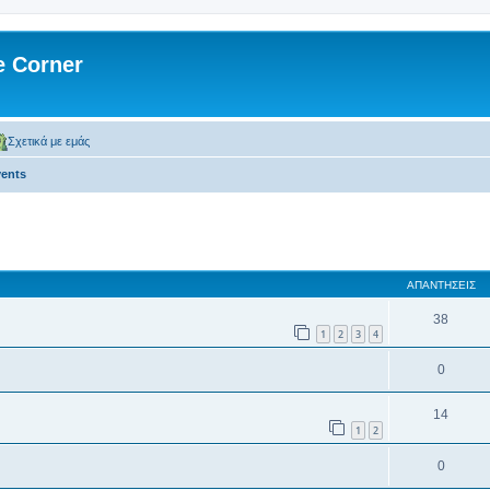
 Corner
Σχετικά με εμάς
ents
 αναζήτηση
ΑΠΑΝΤΉΣΕΙΣ
38
1
2
3
4
0
14
1
2
0