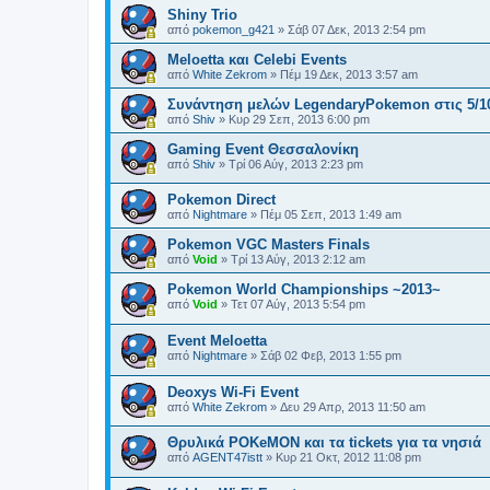
Shiny Trio
από
pokemon_g421
»
Σάβ 07 Δεκ, 2013 2:54 pm
Meloetta και Celebi Events
από
White Zekrom
»
Πέμ 19 Δεκ, 2013 3:57 am
Συνάντηση μελών LegendaryPokemon στις 5/1
από
Shiv
»
Κυρ 29 Σεπ, 2013 6:00 pm
Gaming Event Θεσσαλονίκη
από
Shiv
»
Τρί 06 Αύγ, 2013 2:23 pm
Pokemon Direct
από
Nightmare
»
Πέμ 05 Σεπ, 2013 1:49 am
Pokemon VGC Masters Finals
από
Void
»
Τρί 13 Αύγ, 2013 2:12 am
Pokemon World Championships ~2013~
από
Void
»
Τετ 07 Αύγ, 2013 5:54 pm
Event Meloetta
από
Nightmare
»
Σάβ 02 Φεβ, 2013 1:55 pm
Deoxys Wi-Fi Event
από
White Zekrom
»
Δευ 29 Απρ, 2013 11:50 am
Θρυλικά POKeMON και τα tickets για τα νησιά
από
AGENT47istt
»
Κυρ 21 Οκτ, 2012 11:08 pm