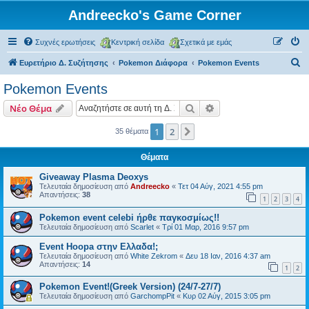
Andreecko's Game Corner
Συχνές ερωτήσεις
Κεντρική σελίδα
Σχετικά με εμάς
Α
Ευρετήριο Δ. Συζήτησης
Pokemon Διάφορα
Pokemon Events
ν
Pokemon Events
α
Αναζήτηση
Ειδική αναζήτηση
Νέο Θέμα
ζ
ή
1
2
Επόμενη
35 θέματα
τ
Θέματα
η
Giveaway Plasma Deoxys
σ
Τελευταία δημοσίευση από
Andreecko
«
Τετ 04 Αύγ, 2021 4:55 pm
Απαντήσεις:
38
η
1
2
3
4
Pokemon event celebi ήρθε παγκοσμίως!!
Τελευταία δημοσίευση από
Scarlet
«
Τρί 01 Μαρ, 2016 9:57 pm
Event Hoopa στην Ελλαδα!;
Τελευταία δημοσίευση από
White Zekrom
«
Δευ 18 Ιαν, 2016 4:37 am
Απαντήσεις:
14
1
2
Pokemon Event!(Greek Version) (24/7-27/7)
Τελευταία δημοσίευση από
GarchompPit
«
Κυρ 02 Αύγ, 2015 3:05 pm