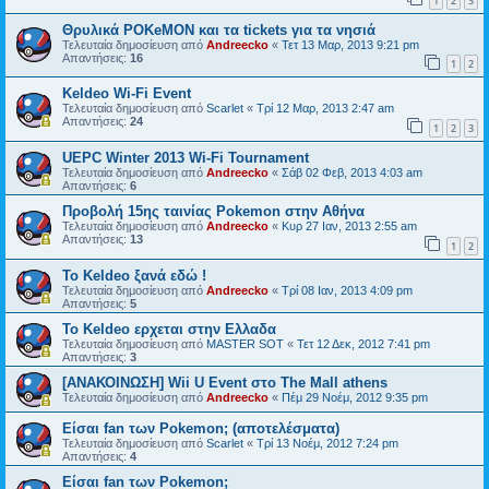
1
2
3
Θρυλικά POKeMON και τα tickets για τα νησιά
Τελευταία δημοσίευση από
Andreecko
«
Τετ 13 Μαρ, 2013 9:21 pm
Απαντήσεις:
16
1
2
Keldeo Wi-Fi Event
Τελευταία δημοσίευση από
Scarlet
«
Τρί 12 Μαρ, 2013 2:47 am
Απαντήσεις:
24
1
2
3
UEPC Winter 2013 Wi-Fi Tournament
Τελευταία δημοσίευση από
Andreecko
«
Σάβ 02 Φεβ, 2013 4:03 am
Απαντήσεις:
6
Προβολή 15ης ταινίας Pokemon στην Αθήνα
Τελευταία δημοσίευση από
Andreecko
«
Κυρ 27 Ιαν, 2013 2:55 am
Απαντήσεις:
13
1
2
Το Keldeo ξανά εδώ !
Τελευταία δημοσίευση από
Andreecko
«
Τρί 08 Ιαν, 2013 4:09 pm
Απαντήσεις:
5
Το Keldeo ερχεται στην Ελλαδα
Τελευταία δημοσίευση από
MASTER SOT
«
Τετ 12 Δεκ, 2012 7:41 pm
Απαντήσεις:
3
[ΑΝΑΚΟΙΝΩΣΗ] Wii U Event στο The Mall athens
Τελευταία δημοσίευση από
Andreecko
«
Πέμ 29 Νοέμ, 2012 9:35 pm
Είσαι fan των Pokemon; (αποτελέσματα)
Τελευταία δημοσίευση από
Scarlet
«
Τρί 13 Νοέμ, 2012 7:24 pm
Απαντήσεις:
4
Είσαι fan των Pokemon;