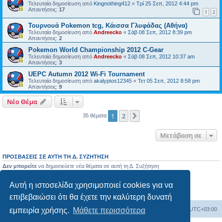
Τελευταία δημοσίευση από
Kingnothing412
«
Τρί 25 Σεπ, 2012 4:44 pm
Απαντήσεις:
17
1
2
Τουρνουά Pokemon tcg, Κάισσα Γλυφάδας (Αθήνα)
Τελευταία δημοσίευση από
Andreecko
«
Σάβ 08 Σεπ, 2012 8:39 pm
Απαντήσεις:
2
Pokemon World Championship 2012 C-Gear
Τελευταία δημοσίευση από
Andreecko
«
Σάβ 08 Σεπ, 2012 10:37 am
Απαντήσεις:
3
UEPC Autumn 2012 Wi-Fi Tournament
Τελευταία δημοσίευση από
akalyptos12345
«
Τετ 05 Σεπ, 2012 8:58 pm
Απαντήσεις:
9
Νέο Θέμα
1
2
Επόμενη
35 θέματα
Μετάβαση σε
ΠΡΟΣΒΆΣΕΙΣ ΣΕ ΑΥΤΉ ΤΗ Δ. ΣΥΖΉΤΗΣΗ
Δεν μπορείτε
να δημοσιεύετε νέα θέματα σε αυτή τη Δ. Συζήτηση
Δεν μπορείτε
να απαντάτε σε θέματα σε αυτή τη Δ. Συζήτηση
Δεν μπορείτε
να επεξεργάζεστε τις δημοσιεύσεις σας σε αυτή τη Δ. Συζήτηση
Αυτή η ιστοσελίδα χρησιμοποιεί cookies για να
Δεν μπορείτε
να διαγράφετε τις δημοσιεύσεις σας σε αυτή τη Δ. Συζήτηση
Δεν μπορείτε
να επισυνάπτετε αρχεία σε αυτή τη Δ. Συζήτηση
επιβεβαιώσει ότι θα έχετε την καλύτερη δυνατή
Ευρετήριο Δ. Συζήτησης
Όλοι οι χρόνοι είναι
UTC+03:00
εμπειρία χρήσης.
Μάθετε περισσότερα