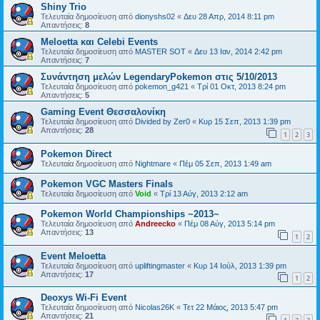
Shiny Trio
Τελευταία δημοσίευση από
dionyshs02
«
Δευ 28 Απρ, 2014 8:11 pm
Απαντήσεις:
8
Meloetta και Celebi Events
Τελευταία δημοσίευση από
MASTER SOT
«
Δευ 13 Ιαν, 2014 2:42 pm
Απαντήσεις:
7
Συνάντηση μελών LegendaryPokemon στις 5/10/2013
Τελευταία δημοσίευση από
pokemon_g421
«
Τρί 01 Οκτ, 2013 8:24 pm
Απαντήσεις:
5
Gaming Event Θεσσαλονίκη
Τελευταία δημοσίευση από
Divided by Zer0
«
Κυρ 15 Σεπ, 2013 1:39 pm
Απαντήσεις:
28
1
2
3
Pokemon Direct
Τελευταία δημοσίευση από
Nightmare
«
Πέμ 05 Σεπ, 2013 1:49 am
Pokemon VGC Masters Finals
Τελευταία δημοσίευση από
Void
«
Τρί 13 Αύγ, 2013 2:12 am
Pokemon World Championships ~2013~
Τελευταία δημοσίευση από
Andreecko
«
Πέμ 08 Αύγ, 2013 5:14 pm
Απαντήσεις:
13
1
2
Event Meloetta
Τελευταία δημοσίευση από
upliftingmaster
«
Κυρ 14 Ιούλ, 2013 1:39 pm
Απαντήσεις:
17
1
2
Deoxys Wi-Fi Event
Τελευταία δημοσίευση από
Nicolas26K
«
Τετ 22 Μάιος, 2013 5:47 pm
Απαντήσεις:
21