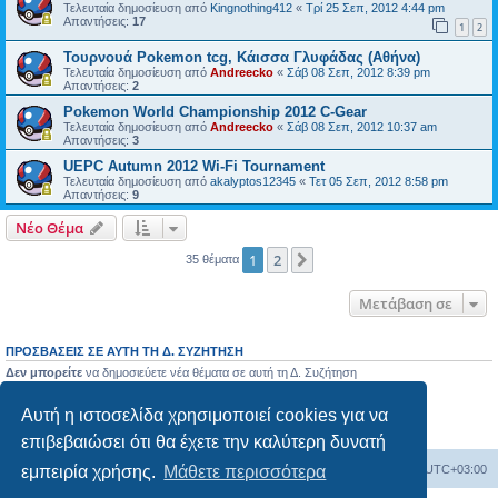
Τελευταία δημοσίευση από
Kingnothing412
«
Τρί 25 Σεπ, 2012 4:44 pm
Απαντήσεις:
17
1
2
Τουρνουά Pokemon tcg, Κάισσα Γλυφάδας (Αθήνα)
Τελευταία δημοσίευση από
Andreecko
«
Σάβ 08 Σεπ, 2012 8:39 pm
Απαντήσεις:
2
Pokemon World Championship 2012 C-Gear
Τελευταία δημοσίευση από
Andreecko
«
Σάβ 08 Σεπ, 2012 10:37 am
Απαντήσεις:
3
UEPC Autumn 2012 Wi-Fi Tournament
Τελευταία δημοσίευση από
akalyptos12345
«
Τετ 05 Σεπ, 2012 8:58 pm
Απαντήσεις:
9
Νέο Θέμα
1
2
Επόμενη
35 θέματα
Μετάβαση σε
ΠΡΟΣΒΆΣΕΙΣ ΣΕ ΑΥΤΉ ΤΗ Δ. ΣΥΖΉΤΗΣΗ
Δεν μπορείτε
να δημοσιεύετε νέα θέματα σε αυτή τη Δ. Συζήτηση
Δεν μπορείτε
να απαντάτε σε θέματα σε αυτή τη Δ. Συζήτηση
Δεν μπορείτε
να επεξεργάζεστε τις δημοσιεύσεις σας σε αυτή τη Δ. Συζήτηση
Αυτή η ιστοσελίδα χρησιμοποιεί cookies για να
Δεν μπορείτε
να διαγράφετε τις δημοσιεύσεις σας σε αυτή τη Δ. Συζήτηση
Δεν μπορείτε
να επισυνάπτετε αρχεία σε αυτή τη Δ. Συζήτηση
επιβεβαιώσει ότι θα έχετε την καλύτερη δυνατή
Ευρετήριο Δ. Συζήτησης
Όλοι οι χρόνοι είναι
UTC+03:00
εμπειρία χρήσης.
Μάθετε περισσότερα