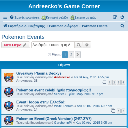
Andreecko's Game Corner
Συχνές ερωτήσεις
Κεντρική σελίδα
Σχετικά με εμάς
Α
Ευρετήριο Δ. Συζήτησης
Pokemon Διάφορα
Pokemon Events
ν
Pokemon Events
α
Αναζήτηση
Ειδική αναζήτηση
Νέο Θέμα
ζ
ή
1
2
Επόμενη
35 θέματα
τ
Θέματα
η
Giveaway Plasma Deoxys
σ
Τελευταία δημοσίευση από
Andreecko
«
Τετ 04 Αύγ, 2021 4:55 pm
Απαντήσεις:
38
η
1
2
3
4
Pokemon event celebi ήρθε παγκοσμίως!!
Τελευταία δημοσίευση από
Scarlet
«
Τρί 01 Μαρ, 2016 9:57 pm
Event Hoopa στην Ελλαδα!;
Τελευταία δημοσίευση από
White Zekrom
«
Δευ 18 Ιαν, 2016 4:37 am
Απαντήσεις:
14
1
2
Pokemon Event!(Greek Version) (24/7-27/7)
Τελευταία δημοσίευση από
GarchompPit
«
Κυρ 02 Αύγ, 2015 3:05 pm