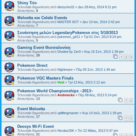
Shiny Trio
Τελευταία δημοσίευση από
dionyshs02
«
Δευ 28 Απρ, 2014 8:11 pm
Απαντήσεις:
8
Meloetta και Celebi Events
Τελευταία δημοσίευση από
MASTER SOT
«
Δευ 13 Ιαν, 2014 2:42 pm
Απαντήσεις:
7
Συνάντηση μελών LegendaryPokemon στις 5/10/2013
Τελευταία δημοσίευση από
pokemon_g421
«
Τρί 01 Οκτ, 2013 8:24 pm
Απαντήσεις:
5
Gaming Event Θεσσαλονίκη
Τελευταία δημοσίευση από
Divided by Zer0
«
Κυρ 15 Σεπ, 2013 1:39 pm
Απαντήσεις:
28
1
2
3
Pokemon Direct
Τελευταία δημοσίευση από
Nightmare
«
Πέμ 05 Σεπ, 2013 1:49 am
Pokemon VGC Masters Finals
Τελευταία δημοσίευση από
Void
«
Τρί 13 Αύγ, 2013 2:12 am
Pokemon World Championships ~2013~
Τελευταία δημοσίευση από
Andreecko
«
Πέμ 08 Αύγ, 2013 5:14 pm
Απαντήσεις:
13
1
2
Event Meloetta
Τελευταία δημοσίευση από
upliftingmaster
«
Κυρ 14 Ιούλ, 2013 1:39 pm
Απαντήσεις:
17
1
2
Deoxys Wi-Fi Event
Τελευταία δημοσίευση από
Nicolas26K
«
Τετ 22 Μάιος, 2013 5:47 pm
Απαντήσεις:
21