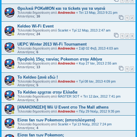
1
2
3
Θρυλικά POKeMON και τα tickets για τα νησιά
Τελευταία δημοσίευση από
Andreecko
«
Τετ 13 Μαρ, 2013 9:21 pm
Απαντήσεις:
16
1
2
Keldeo Wi-Fi Event
Τελευταία δημοσίευση από
Scarlet
«
Τρί 12 Μαρ, 2013 2:47 am
Απαντήσεις:
24
1
2
3
UEPC Winter 2013 Wi-Fi Tournament
Τελευταία δημοσίευση από
Andreecko
«
Σάβ 02 Φεβ, 2013 4:03 am
Απαντήσεις:
6
Προβολή 15ης ταινίας Pokemon στην Αθήνα
Τελευταία δημοσίευση από
Andreecko
«
Κυρ 27 Ιαν, 2013 2:55 am
Απαντήσεις:
13
1
2
Το Keldeo ξανά εδώ !
Τελευταία δημοσίευση από
Andreecko
«
Τρί 08 Ιαν, 2013 4:09 pm
Απαντήσεις:
5
Το Keldeo ερχεται στην Ελλαδα
Τελευταία δημοσίευση από
MASTER SOT
«
Τετ 12 Δεκ, 2012 7:41 pm
Απαντήσεις:
3
[ΑΝΑΚΟΙΝΩΣΗ] Wii U Event στο The Mall athens
Τελευταία δημοσίευση από
Andreecko
«
Πέμ 29 Νοέμ, 2012 9:35 pm
Είσαι fan των Pokemon; (αποτελέσματα)
Τελευταία δημοσίευση από
Scarlet
«
Τρί 13 Νοέμ, 2012 7:24 pm
Απαντήσεις:
4
Είσαι fan των Pokemon;