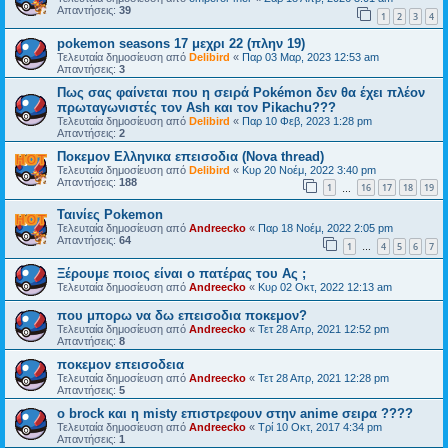
Απαντήσεις:
39
1
2
3
4
pokemon seasons 17 μεχρι 22 (πλην 19)
Τελευταία δημοσίευση από
Delibird
«
Παρ 03 Μαρ, 2023 12:53 am
Απαντήσεις:
3
Πως σας φαίνεται που η σειρά Pokémon δεν θα έχει πλέον
πρωταγωνιστές τον Ash και τον Pikachu???
Τελευταία δημοσίευση από
Delibird
«
Παρ 10 Φεβ, 2023 1:28 pm
Απαντήσεις:
2
Ποκεμον Ελληνικα επεισοδια (Nova thread)
Τελευταία δημοσίευση από
Delibird
«
Κυρ 20 Νοέμ, 2022 3:40 pm
Απαντήσεις:
188
1
16
17
18
19
…
Ταινίες Pokemon
Τελευταία δημοσίευση από
Andreecko
«
Παρ 18 Νοέμ, 2022 2:05 pm
Απαντήσεις:
64
1
4
5
6
7
…
Ξέρουμε ποιος είναι ο πατέρας του Ας ;
Τελευταία δημοσίευση από
Andreecko
«
Κυρ 02 Οκτ, 2022 12:13 am
που μπορω να δω επεισοδια ποκεμον?
Τελευταία δημοσίευση από
Andreecko
«
Τετ 28 Απρ, 2021 12:52 pm
Απαντήσεις:
8
ποκεμον επεισοδεια
Τελευταία δημοσίευση από
Andreecko
«
Τετ 28 Απρ, 2021 12:28 pm
Απαντήσεις:
5
ο brock και η misty επιστρεφουν στην anime σειρα ????
Τελευταία δημοσίευση από
Andreecko
«
Τρί 10 Οκτ, 2017 4:34 pm
Απαντήσεις:
1