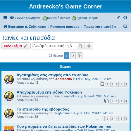
Andreecko's Game Corner
Συχνές ερωτήσεις
Κεντρική σελίδα
Σχετικά με εμάς
Α
Ευρετήριο Δ. Συζήτησης
Pokemon Διάφορα
Ταινίες και επεισόδια
ν
Ταινίες και επεισόδια
α
Αναζήτηση
Ειδική αναζήτηση
Νέο Θέμα
ζ
ή
1
2
Επόμενη
28 θέματα
τ
Θέματα
η
Αγαπημένες σας στιγμές απο το anime.
σ
Τελευταία δημοσίευση από
Andreecko
«
Τρί 16 Αύγ, 2016 1:08 am
Απαντήσεις:
42
η
1
2
3
4
5
Απαγορευμένα επεισόδια Pokémon
Τελευταία δημοσίευση από
GarchompPit
«
Κυρ 05 Ιούλ, 2015 5:23 am
Απαντήσεις:
39
1
2
3
4
Το επεισοδιο της εβδομαδας
Τελευταία δημοσίευση από
Nightmare
«
Κυρ 30 Μαρ, 2014 10:41 am
Απαντήσεις:
55
1
2
3
4
5
6
Που μπορείτε να δείτε επεισόδια των Pokemon free
Τελευταία δημοσίευση από
emperor4her
«
Σάβ 18 Απρ, 2026 3:01 am