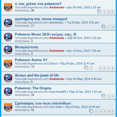
τι σας χαλαει στα pokemon?
Τελευταία δημοσίευση από
Andreecko
«
Δευ 04 Ιούλ, 2016 1:02 am
Απαντήσεις:
28
1
2
3
αγαπημενη σας ταινια ποκεμον!
Τελευταία δημοσίευση από
dennisbest.
«
Τρί 29 Δεκ, 2015 3:01 pm
Απαντήσεις:
17
1
2
Pokemon Movie 18:Οι γνώμες σας; :D
Τελευταία δημοσίευση από
Andreecko
«
Σάβ 26 Σεπ, 2015 1:22 pm
Απαντήσεις:
3
Μεταγλώττιση
Τελευταία δημοσίευση από
Andreecko
«
Δευ 13 Απρ, 2015 7:05 pm
Απαντήσεις:
3
Pokemon Anime XY
Τελευταία δημοσίευση από
Draco
«
Πέμ 04 Δεκ, 2014 11:47 pm
Απαντήσεις:
73
1
5
6
7
8
…
Arceus and the jewel of life
Τελευταία δημοσίευση από
Andreecko
«
Κυρ 30 Μαρ, 2014 4:40 am
Απαντήσεις:
5
Pokemon: The Origins
Τελευταία δημοσίευση από
GarchompPit
«
Παρ 10 Ιαν, 2014 7:07 pm
Απαντήσεις:
16
1
2
Σχολιασμος των νεων επεισοδιων
Τελευταία δημοσίευση από
Geo-dude
«
Πέμ 22 Αύγ, 2013 10:30 pm
Απαντήσεις:
41
1
2
3
4
5