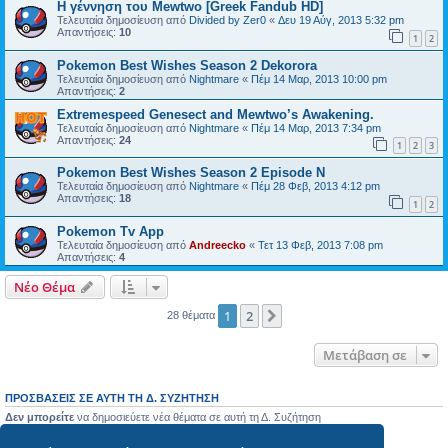
Η γέννηση του Mewtwo [Greek Fandub HD]
Τελευταία δημοσίευση από
Divided by Zer0
«
Δευ 19 Αύγ, 2013 5:32 pm
Απαντήσεις:
10
1
2
Pokemon Best Wishes Season 2 Dekorora
Τελευταία δημοσίευση από
Nightmare
«
Πέμ 14 Μαρ, 2013 10:00 pm
Απαντήσεις:
2
Extremespeed Genesect and Mewtwo’s Awakening.
Τελευταία δημοσίευση από
Nightmare
«
Πέμ 14 Μαρ, 2013 7:34 pm
Απαντήσεις:
24
1
2
3
Pokemon Best Wishes Season 2 Episode N
Τελευταία δημοσίευση από
Nightmare
«
Πέμ 28 Φεβ, 2013 4:12 pm
Απαντήσεις:
18
1
2
Pokemon Tv App
Τελευταία δημοσίευση από
Andreecko
«
Τετ 13 Φεβ, 2013 7:08 pm
Απαντήσεις:
4
Νέο Θέμα
1
2
Επόμενη
28 θέματα
Μετάβαση σε
ΠΡΟΣΒΆΣΕΙΣ ΣΕ ΑΥΤΉ ΤΗ Δ. ΣΥΖΉΤΗΣΗ
Δεν μπορείτε
να δημοσιεύετε νέα θέματα σε αυτή τη Δ. Συζήτηση
Δεν μπορείτε
να απαντάτε σε θέματα σε αυτή τη Δ. Συζήτηση
Δεν μπορείτε
να επεξεργάζεστε τις δημοσιεύσεις σας σε αυτή τη Δ. Συζήτηση