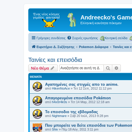
Andreecko's Game
Ελληνική κοινότητα πόκεμον
Γρήγορες συνδέσεις
Συχνές ερωτήσεις
Κεντρική σελίδα
Ευρετήριο Δ. Συζήτησης
Pokemon Διάφορα
Ταινίες και 
Ταινίες και επεισόδια
Αναζήτηση
Ειδική
Νέο Θέμα
ΘΈΜΑΤΑ
Αγαπημένες σας στιγμές απο το anime.
από
HikenNoAce
»
Τετ 12 Σεπ, 2012 11:12 pm
Απαγορευμένα επεισόδια Pokémon
από
h4x0r4k0s
»
Τετ 14 Μαρ, 2012 12:18 am
Το επεισοδιο της εβδομαδας
από
Nightmare
»
Σάβ 20 Ιούλ, 2013 9:28 pm
Που μπορείτε να δείτε επεισόδια των Pokemon
από
Shiv
»
Πέμ 18 Αύγ, 2011 3:11 pm