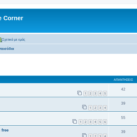
 Corner
Σχετικά με εμάς
επεισόδια
 αναζήτηση
ΑΠΑΝΤΉΣΕΙΣ
42
1
2
3
4
5
39
1
2
3
4
55
1
2
3
4
5
6
 free
39
1
2
3
4