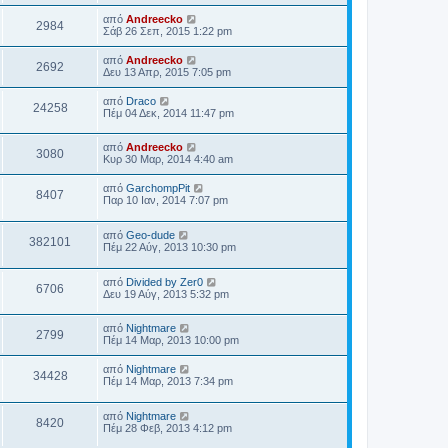
από
Andreecko
2984
Σάβ 26 Σεπ, 2015 1:22 pm
από
Andreecko
2692
Δευ 13 Απρ, 2015 7:05 pm
από
Draco
24258
Πέμ 04 Δεκ, 2014 11:47 pm
από
Andreecko
3080
Κυρ 30 Μαρ, 2014 4:40 am
από
GarchompPit
8407
Παρ 10 Ιαν, 2014 7:07 pm
από
Geo-dude
382101
Πέμ 22 Αύγ, 2013 10:30 pm
από
Divided by Zer0
6706
Δευ 19 Αύγ, 2013 5:32 pm
από
Nightmare
2799
Πέμ 14 Μαρ, 2013 10:00 pm
από
Nightmare
34428
Πέμ 14 Μαρ, 2013 7:34 pm
από
Nightmare
8420
Πέμ 28 Φεβ, 2013 4:12 pm