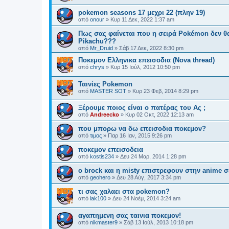
pokemon seasons 17 μεχρι 22 (πλην 19)
από
onour
»
Κυρ 11 Δεκ, 2022 1:37 am
Πως σας φαίνεται που η σειρά Pokémon δεν θα
Pikachu???
από
Mr_Druid
»
Σάβ 17 Δεκ, 2022 8:30 pm
Ποκεμον Ελληνικα επεισοδια (Nova thread)
από
chrys
»
Κυρ 15 Ιούλ, 2012 10:50 pm
Ταινίες Pokemon
από
MASTER SOT
»
Κυρ 23 Φεβ, 2014 8:29 pm
Ξέρουμε ποιος είναι ο πατέρας του Ας ;
από
Andreecko
»
Κυρ 02 Οκτ, 2022 12:13 am
που μπορω να δω επεισοδια ποκεμον?
από
τιμος
»
Παρ 16 Ιαν, 2015 9:26 pm
ποκεμον επεισοδεια
από
kostis234
»
Δευ 24 Μαρ, 2014 1:28 pm
ο brock και η misty επιστρεφουν στην anime 
από
geohero
»
Δευ 28 Αύγ, 2017 3:34 pm
τι σας χαλαει στα pokemon?
από
lak100
»
Δευ 24 Νοέμ, 2014 3:24 am
αγαπημενη σας ταινια ποκεμον!
από
nikmaster9
»
Σάβ 13 Ιούλ, 2013 10:18 pm