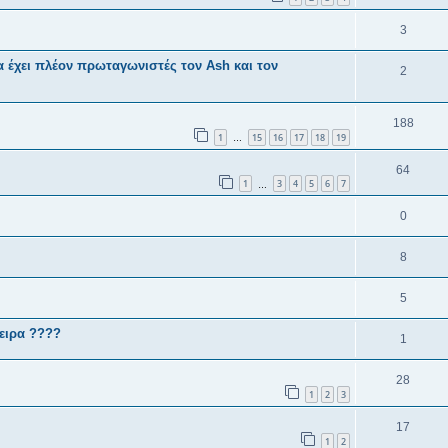
3
 έχει πλέον πρωταγωνιστές τον Ash και τον
2
188
1
15
16
17
18
19
…
64
1
3
4
5
6
7
…
0
8
5
σειρα ????
1
28
1
2
3
17
1
2