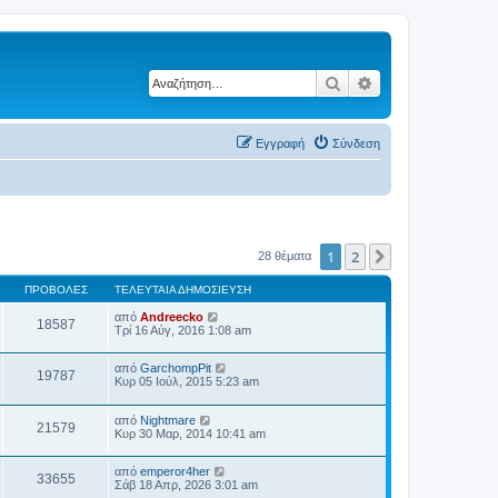
Αναζήτηση
Ειδική αναζήτηση
Εγγραφή
Σύνδεση
1
2
Επόμενη
28 θέματα
ΠΡΟΒΟΛΈΣ
ΤΕΛΕΥΤΑΊΑ ΔΗΜΟΣΊΕΥΣΗ
από
Andreecko
18587
Τρί 16 Αύγ, 2016 1:08 am
από
GarchompPit
19787
Κυρ 05 Ιούλ, 2015 5:23 am
από
Nightmare
21579
Κυρ 30 Μαρ, 2014 10:41 am
από
emperor4her
33655
Σάβ 18 Απρ, 2026 3:01 am