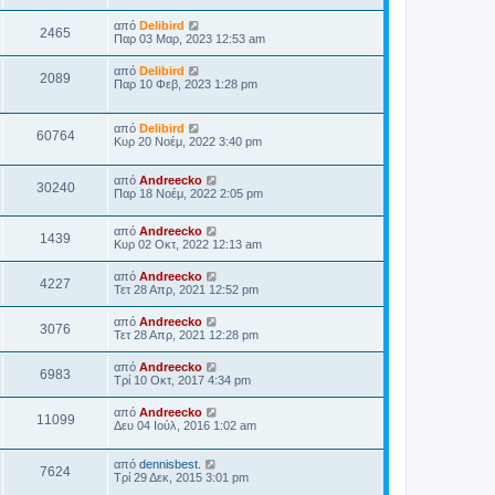
από
Delibird
2465
Παρ 03 Μαρ, 2023 12:53 am
από
Delibird
2089
Παρ 10 Φεβ, 2023 1:28 pm
από
Delibird
60764
Κυρ 20 Νοέμ, 2022 3:40 pm
από
Andreecko
30240
Παρ 18 Νοέμ, 2022 2:05 pm
από
Andreecko
1439
Κυρ 02 Οκτ, 2022 12:13 am
από
Andreecko
4227
Τετ 28 Απρ, 2021 12:52 pm
από
Andreecko
3076
Τετ 28 Απρ, 2021 12:28 pm
από
Andreecko
6983
Τρί 10 Οκτ, 2017 4:34 pm
από
Andreecko
11099
Δευ 04 Ιούλ, 2016 1:02 am
από
dennisbest.
7624
Τρί 29 Δεκ, 2015 3:01 pm