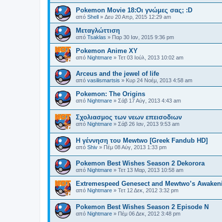
Pokemon Movie 18:Οι γνώμες σας; :D
από
Shell
»
Δευ 20 Απρ, 2015 12:29 am
Μεταγλώττιση
από
Tsaklas
»
Παρ 30 Ιαν, 2015 9:36 pm
Pokemon Anime XY
από
Nightmare
»
Τετ 03 Ιούλ, 2013 10:02 am
Arceus and the jewel of life
από
vasilismartsis
»
Κυρ 24 Νοέμ, 2013 4:58 am
Pokemon: The Origins
από
Nightmare
»
Σάβ 17 Αύγ, 2013 4:43 am
Σχολιασμος των νεων επεισοδιων
από
Nightmare
»
Σάβ 26 Ιαν, 2013 9:53 am
Η γέννηση του Mewtwo [Greek Fandub HD]
από
Shiv
»
Πέμ 08 Αύγ, 2013 1:33 pm
Pokemon Best Wishes Season 2 Dekorora
από
Nightmare
»
Τετ 13 Μαρ, 2013 10:58 am
Extremespeed Genesect and Mewtwo’s Awaken
από
Nightmare
»
Τετ 12 Δεκ, 2012 3:32 pm
Pokemon Best Wishes Season 2 Episode N
από
Nightmare
»
Πέμ 06 Δεκ, 2012 3:48 pm