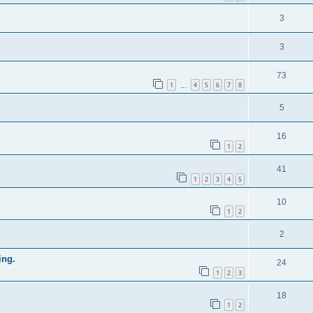
3
3
73
1
4
5
6
7
8
…
5
16
1
2
41
1
2
3
4
5
10
1
2
2
ing.
24
1
2
3
18
1
2