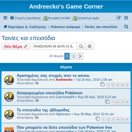
Andreecko's Game Corner
Συχνές ερωτήσεις
Κεντρική σελίδα
Σχετικά με εμάς
Α
Ευρετήριο Δ. Συζήτησης
Pokemon Διάφορα
Ταινίες και επεισόδια
ν
Ταινίες και επεισόδια
α
Αναζήτηση
Ειδική αναζήτηση
Νέο Θέμα
ζ
ή
1
2
Επόμενη
28 θέματα
τ
Θέματα
η
Αγαπημένες σας στιγμές απο το anime.
σ
Τελευταία δημοσίευση από
Andreecko
«
Τρί 16 Αύγ, 2016 1:08 am
Απαντήσεις:
42
η
1
2
3
4
5
Απαγορευμένα επεισόδια Pokémon
Τελευταία δημοσίευση από
GarchompPit
«
Κυρ 05 Ιούλ, 2015 5:23 am
Απαντήσεις:
39
1
2
3
4
Το επεισοδιο της εβδομαδας
Τελευταία δημοσίευση από
Nightmare
«
Κυρ 30 Μαρ, 2014 10:41 am
Απαντήσεις:
55
1
2
3
4
5
6
Που μπορείτε να δείτε επεισόδια των Pokemon free
Τελευταία δημοσίευση από
emperor4her
«
Σάβ 18 Απρ, 2026 3:01 am