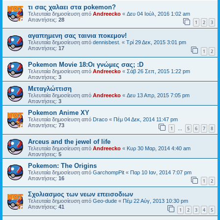
τι σας χαλαει στα pokemon?
Τελευταία δημοσίευση από
Andreecko
«
Δευ 04 Ιούλ, 2016 1:02 am
Απαντήσεις:
28
1
2
3
αγαπημενη σας ταινια ποκεμον!
Τελευταία δημοσίευση από
dennisbest.
«
Τρί 29 Δεκ, 2015 3:01 pm
Απαντήσεις:
17
1
2
Pokemon Movie 18:Οι γνώμες σας; :D
Τελευταία δημοσίευση από
Andreecko
«
Σάβ 26 Σεπ, 2015 1:22 pm
Απαντήσεις:
3
Μεταγλώττιση
Τελευταία δημοσίευση από
Andreecko
«
Δευ 13 Απρ, 2015 7:05 pm
Απαντήσεις:
3
Pokemon Anime XY
Τελευταία δημοσίευση από
Draco
«
Πέμ 04 Δεκ, 2014 11:47 pm
Απαντήσεις:
73
1
5
6
7
8
…
Arceus and the jewel of life
Τελευταία δημοσίευση από
Andreecko
«
Κυρ 30 Μαρ, 2014 4:40 am
Απαντήσεις:
5
Pokemon: The Origins
Τελευταία δημοσίευση από
GarchompPit
«
Παρ 10 Ιαν, 2014 7:07 pm
Απαντήσεις:
16
1
2
Σχολιασμος των νεων επεισοδιων
Τελευταία δημοσίευση από
Geo-dude
«
Πέμ 22 Αύγ, 2013 10:30 pm
Απαντήσεις:
41
1
2
3
4
5