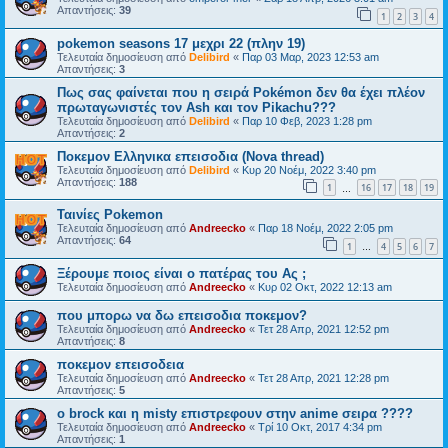
Απαντήσεις:
39
1
2
3
4
pokemon seasons 17 μεχρι 22 (πλην 19)
Τελευταία δημοσίευση από
Delibird
«
Παρ 03 Μαρ, 2023 12:53 am
Απαντήσεις:
3
Πως σας φαίνεται που η σειρά Pokémon δεν θα έχει πλέον
πρωταγωνιστές τον Ash και τον Pikachu???
Τελευταία δημοσίευση από
Delibird
«
Παρ 10 Φεβ, 2023 1:28 pm
Απαντήσεις:
2
Ποκεμον Ελληνικα επεισοδια (Nova thread)
Τελευταία δημοσίευση από
Delibird
«
Κυρ 20 Νοέμ, 2022 3:40 pm
Απαντήσεις:
188
1
16
17
18
19
…
Ταινίες Pokemon
Τελευταία δημοσίευση από
Andreecko
«
Παρ 18 Νοέμ, 2022 2:05 pm
Απαντήσεις:
64
1
4
5
6
7
…
Ξέρουμε ποιος είναι ο πατέρας του Ας ;
Τελευταία δημοσίευση από
Andreecko
«
Κυρ 02 Οκτ, 2022 12:13 am
που μπορω να δω επεισοδια ποκεμον?
Τελευταία δημοσίευση από
Andreecko
«
Τετ 28 Απρ, 2021 12:52 pm
Απαντήσεις:
8
ποκεμον επεισοδεια
Τελευταία δημοσίευση από
Andreecko
«
Τετ 28 Απρ, 2021 12:28 pm
Απαντήσεις:
5
ο brock και η misty επιστρεφουν στην anime σειρα ????
Τελευταία δημοσίευση από
Andreecko
«
Τρί 10 Οκτ, 2017 4:34 pm
Απαντήσεις:
1