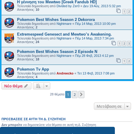
Η γέννηση του Mewtwo [Greek Fandub HD]
Τελευταία δημοσίευση από
Divided by Zer0
«
Δευ 19 Αύγ, 2013 5:32 pm
Απαντήσεις:
10
1
2
Pokemon Best Wishes Season 2 Dekorora
Τελευταία δημοσίευση από
Nightmare
«
Πέμ 14 Μαρ, 2013 10:00 pm
Απαντήσεις:
2
Extremespeed Genesect and Mewtwo’s Awakening.
Τελευταία δημοσίευση από
Nightmare
«
Πέμ 14 Μαρ, 2013 7:34 pm
Απαντήσεις:
24
1
2
3
Pokemon Best Wishes Season 2 Episode N
Τελευταία δημοσίευση από
Nightmare
«
Πέμ 28 Φεβ, 2013 4:12 pm
Απαντήσεις:
18
1
2
Pokemon Tv App
Τελευταία δημοσίευση από
Andreecko
«
Τετ 13 Φεβ, 2013 7:08 pm
Απαντήσεις:
4
Νέο Θέμα
1
2
Επόμενη
28 θέματα
Μετάβαση σε
ΠΡΟΣΒΆΣΕΙΣ ΣΕ ΑΥΤΉ ΤΗ Δ. ΣΥΖΉΤΗΣΗ
Δεν μπορείτε
να δημοσιεύετε νέα θέματα σε αυτή τη Δ. Συζήτηση
Δεν μπορείτε
να απαντάτε σε θέματα σε αυτή τη Δ. Συζήτηση
Δεν μπορείτε
να επεξεργάζεστε τις δημοσιεύσεις σας σε αυτή τη Δ. Συζήτηση