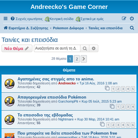
Andreecko's Game Corner
Συχνές ερωτήσεις
Κεντρική σελίδα
Σχετικά με εμάς
Α
Ευρετήριο Δ. Συζήτησης
Pokemon Διάφορα
Ταινίες και επεισόδια
ν
Ταινίες και επεισόδια
α
Αναζήτηση
Ειδική αναζήτηση
Νέο Θέμα
ζ
ή
1
2
Επόμενη
28 θέματα
τ
Θέματα
η
Αγαπημένες σας στιγμές απο το anime.
σ
Τελευταία δημοσίευση από
Andreecko
«
Τρί 16 Αύγ, 2016 1:08 am
Απαντήσεις:
42
η
1
2
3
4
5
Απαγορευμένα επεισόδια Pokémon
Τελευταία δημοσίευση από
GarchompPit
«
Κυρ 05 Ιούλ, 2015 5:23 am
Απαντήσεις:
39
1
2
3
4
Το επεισοδιο της εβδομαδας
Τελευταία δημοσίευση από
Nightmare
«
Κυρ 30 Μαρ, 2014 10:41 am
Απαντήσεις:
55
1
2
3
4
5
6
Που μπορείτε να δείτε επεισόδια των Pokemon free
Τελευταία δημοσίευση από
emperor4her
«
Σάβ 18 Απρ, 2026 3:01 am