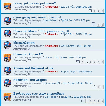
τι σας χαλαει στα pokemon?
Τελευταία δημοσίευση από
Andreecko
«
Δευ 04 Ιούλ, 2016 1:02 am
Απαντήσεις:
28
1
2
3
αγαπημενη σας ταινια ποκεμον!
Τελευταία δημοσίευση από
dennisbest.
«
Τρί 29 Δεκ, 2015 3:01 pm
Απαντήσεις:
17
1
2
Pokemon Movie 18:Οι γνώμες σας; :D
Τελευταία δημοσίευση από
Andreecko
«
Σάβ 26 Σεπ, 2015 1:22 pm
Απαντήσεις:
3
Μεταγλώττιση
Τελευταία δημοσίευση από
Andreecko
«
Δευ 13 Απρ, 2015 7:05 pm
Απαντήσεις:
3
Pokemon Anime XY
Τελευταία δημοσίευση από
Draco
«
Πέμ 04 Δεκ, 2014 11:47 pm
Απαντήσεις:
73
1
5
6
7
8
…
Arceus and the jewel of life
Τελευταία δημοσίευση από
Andreecko
«
Κυρ 30 Μαρ, 2014 4:40 am
Απαντήσεις:
5
Pokemon: The Origins
Τελευταία δημοσίευση από
GarchompPit
«
Παρ 10 Ιαν, 2014 7:07 pm
Απαντήσεις:
16
1
2
Σχολιασμος των νεων επεισοδιων
Τελευταία δημοσίευση από
Geo-dude
«
Πέμ 22 Αύγ, 2013 10:30 pm
Απαντήσεις:
41
1
2
3
4
5