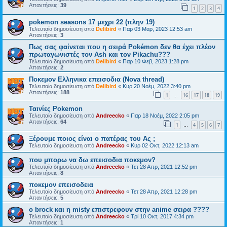
Απαντήσεις:
39
1
2
3
4
pokemon seasons 17 μεχρι 22 (πλην 19)
Τελευταία δημοσίευση από
Delibird
«
Παρ 03 Μαρ, 2023 12:53 am
Απαντήσεις:
3
Πως σας φαίνεται που η σειρά Pokémon δεν θα έχει πλέον
πρωταγωνιστές τον Ash και τον Pikachu???
Τελευταία δημοσίευση από
Delibird
«
Παρ 10 Φεβ, 2023 1:28 pm
Απαντήσεις:
2
Ποκεμον Ελληνικα επεισοδια (Nova thread)
Τελευταία δημοσίευση από
Delibird
«
Κυρ 20 Νοέμ, 2022 3:40 pm
Απαντήσεις:
188
1
16
17
18
19
…
Ταινίες Pokemon
Τελευταία δημοσίευση από
Andreecko
«
Παρ 18 Νοέμ, 2022 2:05 pm
Απαντήσεις:
64
1
4
5
6
7
…
Ξέρουμε ποιος είναι ο πατέρας του Ας ;
Τελευταία δημοσίευση από
Andreecko
«
Κυρ 02 Οκτ, 2022 12:13 am
που μπορω να δω επεισοδια ποκεμον?
Τελευταία δημοσίευση από
Andreecko
«
Τετ 28 Απρ, 2021 12:52 pm
Απαντήσεις:
8
ποκεμον επεισοδεια
Τελευταία δημοσίευση από
Andreecko
«
Τετ 28 Απρ, 2021 12:28 pm
Απαντήσεις:
5
ο brock και η misty επιστρεφουν στην anime σειρα ????
Τελευταία δημοσίευση από
Andreecko
«
Τρί 10 Οκτ, 2017 4:34 pm
Απαντήσεις:
1