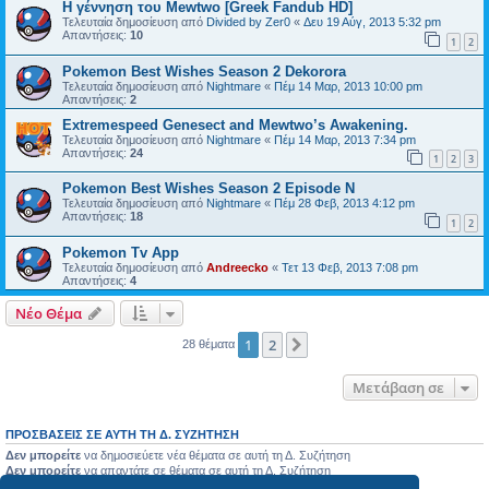
Η γέννηση του Mewtwo [Greek Fandub HD]
Τελευταία δημοσίευση από
Divided by Zer0
«
Δευ 19 Αύγ, 2013 5:32 pm
Απαντήσεις:
10
1
2
Pokemon Best Wishes Season 2 Dekorora
Τελευταία δημοσίευση από
Nightmare
«
Πέμ 14 Μαρ, 2013 10:00 pm
Απαντήσεις:
2
Extremespeed Genesect and Mewtwo’s Awakening.
Τελευταία δημοσίευση από
Nightmare
«
Πέμ 14 Μαρ, 2013 7:34 pm
Απαντήσεις:
24
1
2
3
Pokemon Best Wishes Season 2 Episode N
Τελευταία δημοσίευση από
Nightmare
«
Πέμ 28 Φεβ, 2013 4:12 pm
Απαντήσεις:
18
1
2
Pokemon Tv App
Τελευταία δημοσίευση από
Andreecko
«
Τετ 13 Φεβ, 2013 7:08 pm
Απαντήσεις:
4
Νέο Θέμα
1
2
Επόμενη
28 θέματα
Μετάβαση σε
ΠΡΟΣΒΆΣΕΙΣ ΣΕ ΑΥΤΉ ΤΗ Δ. ΣΥΖΉΤΗΣΗ
Δεν μπορείτε
να δημοσιεύετε νέα θέματα σε αυτή τη Δ. Συζήτηση
Δεν μπορείτε
να απαντάτε σε θέματα σε αυτή τη Δ. Συζήτηση
Δεν μπορείτε
να επεξεργάζεστε τις δημοσιεύσεις σας σε αυτή τη Δ. Συζήτηση