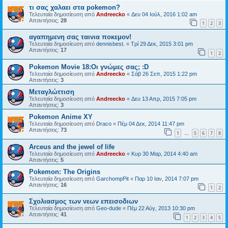
τι σας χαλαει στα pokemon?
Τελευταία δημοσίευση από
Andreecko
«
Δευ 04 Ιούλ, 2016 1:02 am
Απαντήσεις:
28
1
2
3
αγαπημενη σας ταινια ποκεμον!
Τελευταία δημοσίευση από
dennisbest.
«
Τρί 29 Δεκ, 2015 3:01 pm
Απαντήσεις:
17
1
2
Pokemon Movie 18:Οι γνώμες σας; :D
Τελευταία δημοσίευση από
Andreecko
«
Σάβ 26 Σεπ, 2015 1:22 pm
Απαντήσεις:
3
Μεταγλώττιση
Τελευταία δημοσίευση από
Andreecko
«
Δευ 13 Απρ, 2015 7:05 pm
Απαντήσεις:
3
Pokemon Anime XY
Τελευταία δημοσίευση από
Draco
«
Πέμ 04 Δεκ, 2014 11:47 pm
Απαντήσεις:
73
1
5
6
7
8
…
Arceus and the jewel of life
Τελευταία δημοσίευση από
Andreecko
«
Κυρ 30 Μαρ, 2014 4:40 am
Απαντήσεις:
5
Pokemon: The Origins
Τελευταία δημοσίευση από
GarchompPit
«
Παρ 10 Ιαν, 2014 7:07 pm
Απαντήσεις:
16
1
2
Σχολιασμος των νεων επεισοδιων
Τελευταία δημοσίευση από
Geo-dude
«
Πέμ 22 Αύγ, 2013 10:30 pm
Απαντήσεις:
41
1
2
3
4
5