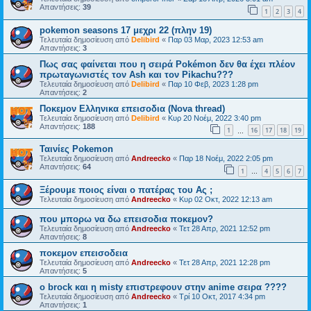
Απαντήσεις:
39
1
2
3
4
pokemon seasons 17 μεχρι 22 (πλην 19)
Τελευταία δημοσίευση από
Delibird
«
Παρ 03 Μαρ, 2023 12:53 am
Απαντήσεις:
3
Πως σας φαίνεται που η σειρά Pokémon δεν θα έχει πλέον
πρωταγωνιστές τον Ash και τον Pikachu???
Τελευταία δημοσίευση από
Delibird
«
Παρ 10 Φεβ, 2023 1:28 pm
Απαντήσεις:
2
Ποκεμον Ελληνικα επεισοδια (Nova thread)
Τελευταία δημοσίευση από
Delibird
«
Κυρ 20 Νοέμ, 2022 3:40 pm
Απαντήσεις:
188
1
16
17
18
19
…
Ταινίες Pokemon
Τελευταία δημοσίευση από
Andreecko
«
Παρ 18 Νοέμ, 2022 2:05 pm
Απαντήσεις:
64
1
4
5
6
7
…
Ξέρουμε ποιος είναι ο πατέρας του Ας ;
Τελευταία δημοσίευση από
Andreecko
«
Κυρ 02 Οκτ, 2022 12:13 am
που μπορω να δω επεισοδια ποκεμον?
Τελευταία δημοσίευση από
Andreecko
«
Τετ 28 Απρ, 2021 12:52 pm
Απαντήσεις:
8
ποκεμον επεισοδεια
Τελευταία δημοσίευση από
Andreecko
«
Τετ 28 Απρ, 2021 12:28 pm
Απαντήσεις:
5
ο brock και η misty επιστρεφουν στην anime σειρα ????
Τελευταία δημοσίευση από
Andreecko
«
Τρί 10 Οκτ, 2017 4:34 pm
Απαντήσεις:
1