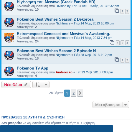
Η γέννηση του Mewtwo [Greek Fandub HD]
Τελευταία δημοσίευση από
Divided by Zer0
«
Δευ 19 Αύγ, 2013 5:32 pm
Απαντήσεις:
10
1
2
Pokemon Best Wishes Season 2 Dekorora
Τελευταία δημοσίευση από
Nightmare
«
Πέμ 14 Μαρ, 2013 10:00 pm
Απαντήσεις:
2
Extremespeed Genesect and Mewtwo’s Awakening.
Τελευταία δημοσίευση από
Nightmare
«
Πέμ 14 Μαρ, 2013 7:34 pm
Απαντήσεις:
24
1
2
3
Pokemon Best Wishes Season 2 Episode N
Τελευταία δημοσίευση από
Nightmare
«
Πέμ 28 Φεβ, 2013 4:12 pm
Απαντήσεις:
18
1
2
Pokemon Tv App
Τελευταία δημοσίευση από
Andreecko
«
Τετ 13 Φεβ, 2013 7:08 pm
Απαντήσεις:
4
Νέο Θέμα
1
2
Επόμενη
28 θέματα
Μετάβαση σε
ΠΡΟΣΒΆΣΕΙΣ ΣΕ ΑΥΤΉ ΤΗ Δ. ΣΥΖΉΤΗΣΗ
Δεν μπορείτε
να δημοσιεύετε νέα θέματα σε αυτή τη Δ. Συζήτηση
Δεν μπορείτε
να απαντάτε σε θέματα σε αυτή τη Δ. Συζήτηση
Δεν μπορείτε
να επεξεργάζεστε τις δημοσιεύσεις σας σε αυτή τη Δ. Συζήτηση