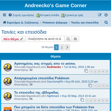
Andreecko's Game Corner
Συχνές ερωτήσεις
Κεντρική σελίδα
Σχετικά με εμάς
Α
Ευρετήριο Δ. Συζήτησης
Pokemon Διάφορα
Ταινίες και επεισόδια
ν
Ταινίες και επεισόδια
α
Αναζήτηση
Ειδική αναζήτηση
Νέο Θέμα
ζ
ή
1
2
Επόμενη
28 θέματα
τ
Θέματα
η
Αγαπημένες σας στιγμές απο το anime.
σ
Τελευταία δημοσίευση από
Andreecko
«
Τρί 16 Αύγ, 2016 1:08 am
Απαντήσεις:
42
η
1
2
3
4
5
Απαγορευμένα επεισόδια Pokémon
Τελευταία δημοσίευση από
GarchompPit
«
Κυρ 05 Ιούλ, 2015 5:23 am
Απαντήσεις:
39
1
2
3
4
Το επεισοδιο της εβδομαδας
Τελευταία δημοσίευση από
Nightmare
«
Κυρ 30 Μαρ, 2014 10:41 am
Απαντήσεις:
55
1
2
3
4
5
6
Που μπορείτε να δείτε επεισόδια των Pokemon free
Τελευταία δημοσίευση από
emperor4her
«
Σάβ 18 Απρ, 2026 3:01 am