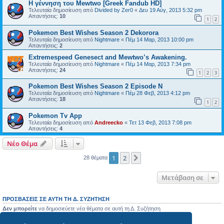
Η γέννηση του Mewtwo [Greek Fandub HD]
Τελευταία δημοσίευση από
Divided by Zer0
«
Δευ 19 Αύγ, 2013 5:32 pm
Απαντήσεις:
10
1
2
Pokemon Best Wishes Season 2 Dekorora
Τελευταία δημοσίευση από
Nightmare
«
Πέμ 14 Μαρ, 2013 10:00 pm
Απαντήσεις:
2
Extremespeed Genesect and Mewtwo’s Awakening.
Τελευταία δημοσίευση από
Nightmare
«
Πέμ 14 Μαρ, 2013 7:34 pm
Απαντήσεις:
24
1
2
3
Pokemon Best Wishes Season 2 Episode N
Τελευταία δημοσίευση από
Nightmare
«
Πέμ 28 Φεβ, 2013 4:12 pm
Απαντήσεις:
18
1
2
Pokemon Tv App
Τελευταία δημοσίευση από
Andreecko
«
Τετ 13 Φεβ, 2013 7:08 pm
Απαντήσεις:
4
Νέο Θέμα
1
2
Επόμενη
28 θέματα
Μετάβαση σε
ΠΡΟΣΒΆΣΕΙΣ ΣΕ ΑΥΤΉ ΤΗ Δ. ΣΥΖΉΤΗΣΗ
Δεν μπορείτε
να δημοσιεύετε νέα θέματα σε αυτή τη Δ. Συζήτηση
Δεν μπορείτε
να απαντάτε σε θέματα σε αυτή τη Δ. Συζήτηση
Δεν μπορείτε
να επεξεργάζεστε τις δημοσιεύσεις σας σε αυτή τη Δ. Συζήτηση