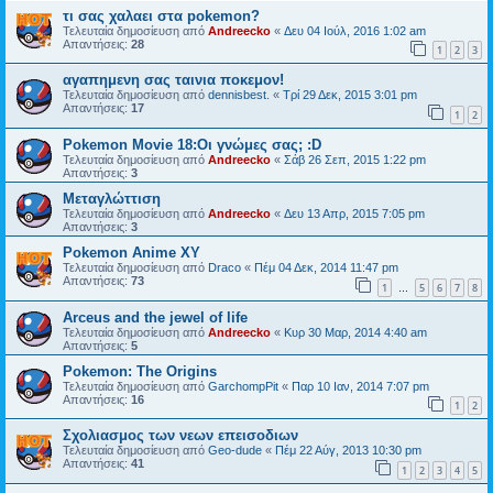
τι σας χαλαει στα pokemon?
Τελευταία δημοσίευση από
Andreecko
«
Δευ 04 Ιούλ, 2016 1:02 am
Απαντήσεις:
28
1
2
3
αγαπημενη σας ταινια ποκεμον!
Τελευταία δημοσίευση από
dennisbest.
«
Τρί 29 Δεκ, 2015 3:01 pm
Απαντήσεις:
17
1
2
Pokemon Movie 18:Οι γνώμες σας; :D
Τελευταία δημοσίευση από
Andreecko
«
Σάβ 26 Σεπ, 2015 1:22 pm
Απαντήσεις:
3
Μεταγλώττιση
Τελευταία δημοσίευση από
Andreecko
«
Δευ 13 Απρ, 2015 7:05 pm
Απαντήσεις:
3
Pokemon Anime XY
Τελευταία δημοσίευση από
Draco
«
Πέμ 04 Δεκ, 2014 11:47 pm
Απαντήσεις:
73
1
5
6
7
8
…
Arceus and the jewel of life
Τελευταία δημοσίευση από
Andreecko
«
Κυρ 30 Μαρ, 2014 4:40 am
Απαντήσεις:
5
Pokemon: The Origins
Τελευταία δημοσίευση από
GarchompPit
«
Παρ 10 Ιαν, 2014 7:07 pm
Απαντήσεις:
16
1
2
Σχολιασμος των νεων επεισοδιων
Τελευταία δημοσίευση από
Geo-dude
«
Πέμ 22 Αύγ, 2013 10:30 pm
Απαντήσεις:
41
1
2
3
4
5