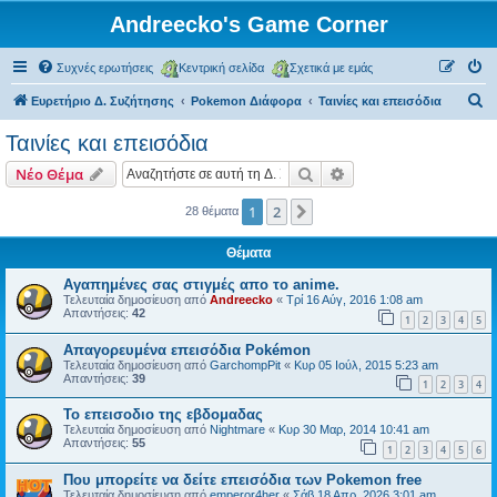
Andreecko's Game Corner
Συχνές ερωτήσεις
Κεντρική σελίδα
Σχετικά με εμάς
Α
Ευρετήριο Δ. Συζήτησης
Pokemon Διάφορα
Ταινίες και επεισόδια
ν
Ταινίες και επεισόδια
α
Αναζήτηση
Ειδική αναζήτηση
Νέο Θέμα
ζ
ή
1
2
Επόμενη
28 θέματα
τ
Θέματα
η
Αγαπημένες σας στιγμές απο το anime.
σ
Τελευταία δημοσίευση από
Andreecko
«
Τρί 16 Αύγ, 2016 1:08 am
Απαντήσεις:
42
η
1
2
3
4
5
Απαγορευμένα επεισόδια Pokémon
Τελευταία δημοσίευση από
GarchompPit
«
Κυρ 05 Ιούλ, 2015 5:23 am
Απαντήσεις:
39
1
2
3
4
Το επεισοδιο της εβδομαδας
Τελευταία δημοσίευση από
Nightmare
«
Κυρ 30 Μαρ, 2014 10:41 am
Απαντήσεις:
55
1
2
3
4
5
6
Που μπορείτε να δείτε επεισόδια των Pokemon free
Τελευταία δημοσίευση από
emperor4her
«
Σάβ 18 Απρ, 2026 3:01 am