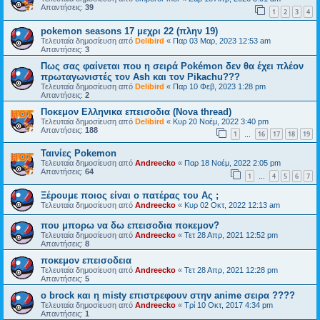
Απαντήσεις:
39
1
2
3
4
pokemon seasons 17 μεχρι 22 (πλην 19)
Τελευταία δημοσίευση από
Delibird
«
Παρ 03 Μαρ, 2023 12:53 am
Απαντήσεις:
3
Πως σας φαίνεται που η σειρά Pokémon δεν θα έχει πλέον
πρωταγωνιστές τον Ash και τον Pikachu???
Τελευταία δημοσίευση από
Delibird
«
Παρ 10 Φεβ, 2023 1:28 pm
Απαντήσεις:
2
Ποκεμον Ελληνικα επεισοδια (Nova thread)
Τελευταία δημοσίευση από
Delibird
«
Κυρ 20 Νοέμ, 2022 3:40 pm
Απαντήσεις:
188
1
16
17
18
19
…
Ταινίες Pokemon
Τελευταία δημοσίευση από
Andreecko
«
Παρ 18 Νοέμ, 2022 2:05 pm
Απαντήσεις:
64
1
4
5
6
7
…
Ξέρουμε ποιος είναι ο πατέρας του Ας ;
Τελευταία δημοσίευση από
Andreecko
«
Κυρ 02 Οκτ, 2022 12:13 am
που μπορω να δω επεισοδια ποκεμον?
Τελευταία δημοσίευση από
Andreecko
«
Τετ 28 Απρ, 2021 12:52 pm
Απαντήσεις:
8
ποκεμον επεισοδεια
Τελευταία δημοσίευση από
Andreecko
«
Τετ 28 Απρ, 2021 12:28 pm
Απαντήσεις:
5
ο brock και η misty επιστρεφουν στην anime σειρα ????
Τελευταία δημοσίευση από
Andreecko
«
Τρί 10 Οκτ, 2017 4:34 pm
Απαντήσεις:
1