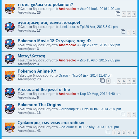
τι σας χαλαει στα pokemon?
Τελευταία δημοσίευση από
Andreecko
«
Δευ 04 Ιούλ, 2016 1:02 am
Απαντήσεις:
28
1
2
3
αγαπημενη σας ταινια ποκεμον!
Τελευταία δημοσίευση από
dennisbest.
«
Τρί 29 Δεκ, 2015 3:01 pm
Απαντήσεις:
17
1
2
Pokemon Movie 18:Οι γνώμες σας; :D
Τελευταία δημοσίευση από
Andreecko
«
Σάβ 26 Σεπ, 2015 1:22 pm
Απαντήσεις:
3
Μεταγλώττιση
Τελευταία δημοσίευση από
Andreecko
«
Δευ 13 Απρ, 2015 7:05 pm
Απαντήσεις:
3
Pokemon Anime XY
Τελευταία δημοσίευση από
Draco
«
Πέμ 04 Δεκ, 2014 11:47 pm
Απαντήσεις:
73
1
5
6
7
8
…
Arceus and the jewel of life
Τελευταία δημοσίευση από
Andreecko
«
Κυρ 30 Μαρ, 2014 4:40 am
Απαντήσεις:
5
Pokemon: The Origins
Τελευταία δημοσίευση από
GarchompPit
«
Παρ 10 Ιαν, 2014 7:07 pm
Απαντήσεις:
16
1
2
Σχολιασμος των νεων επεισοδιων
Τελευταία δημοσίευση από
Geo-dude
«
Πέμ 22 Αύγ, 2013 10:30 pm
Απαντήσεις:
41
1
2
3
4
5