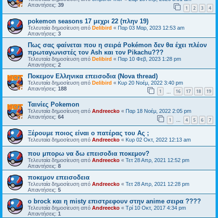
Απαντήσεις:
39
1
2
3
4
pokemon seasons 17 μεχρι 22 (πλην 19)
Τελευταία δημοσίευση από
Delibird
«
Παρ 03 Μαρ, 2023 12:53 am
Απαντήσεις:
3
Πως σας φαίνεται που η σειρά Pokémon δεν θα έχει πλέον
πρωταγωνιστές τον Ash και τον Pikachu???
Τελευταία δημοσίευση από
Delibird
«
Παρ 10 Φεβ, 2023 1:28 pm
Απαντήσεις:
2
Ποκεμον Ελληνικα επεισοδια (Nova thread)
Τελευταία δημοσίευση από
Delibird
«
Κυρ 20 Νοέμ, 2022 3:40 pm
Απαντήσεις:
188
1
16
17
18
19
…
Ταινίες Pokemon
Τελευταία δημοσίευση από
Andreecko
«
Παρ 18 Νοέμ, 2022 2:05 pm
Απαντήσεις:
64
1
4
5
6
7
…
Ξέρουμε ποιος είναι ο πατέρας του Ας ;
Τελευταία δημοσίευση από
Andreecko
«
Κυρ 02 Οκτ, 2022 12:13 am
που μπορω να δω επεισοδια ποκεμον?
Τελευταία δημοσίευση από
Andreecko
«
Τετ 28 Απρ, 2021 12:52 pm
Απαντήσεις:
8
ποκεμον επεισοδεια
Τελευταία δημοσίευση από
Andreecko
«
Τετ 28 Απρ, 2021 12:28 pm
Απαντήσεις:
5
ο brock και η misty επιστρεφουν στην anime σειρα ????
Τελευταία δημοσίευση από
Andreecko
«
Τρί 10 Οκτ, 2017 4:34 pm
Απαντήσεις:
1