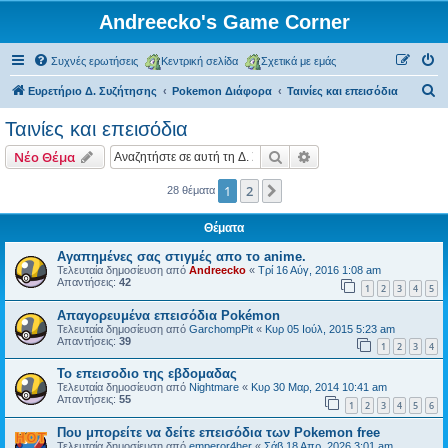
Andreecko's Game Corner
Συχνές ερωτήσεις
Κεντρική σελίδα
Σχετικά με εμάς
Α
Ευρετήριο Δ. Συζήτησης
Pokemon Διάφορα
Ταινίες και επεισόδια
ν
Ταινίες και επεισόδια
α
Αναζήτηση
Ειδική αναζήτηση
Νέο Θέμα
ζ
ή
1
2
Επόμενη
28 θέματα
τ
Θέματα
η
Αγαπημένες σας στιγμές απο το anime.
σ
Τελευταία δημοσίευση από
Andreecko
«
Τρί 16 Αύγ, 2016 1:08 am
Απαντήσεις:
42
η
1
2
3
4
5
Απαγορευμένα επεισόδια Pokémon
Τελευταία δημοσίευση από
GarchompPit
«
Κυρ 05 Ιούλ, 2015 5:23 am
Απαντήσεις:
39
1
2
3
4
Το επεισοδιο της εβδομαδας
Τελευταία δημοσίευση από
Nightmare
«
Κυρ 30 Μαρ, 2014 10:41 am
Απαντήσεις:
55
1
2
3
4
5
6
Που μπορείτε να δείτε επεισόδια των Pokemon free
Τελευταία δημοσίευση από
emperor4her
«
Σάβ 18 Απρ, 2026 3:01 am