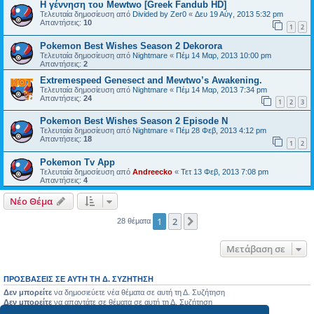
Η γέννηση του Mewtwo [Greek Fandub HD]
Τελευταία δημοσίευση από
Divided by Zer0
«
Δευ 19 Αύγ, 2013 5:32 pm
Απαντήσεις:
10
1
2
Pokemon Best Wishes Season 2 Dekorora
Τελευταία δημοσίευση από
Nightmare
«
Πέμ 14 Μαρ, 2013 10:00 pm
Απαντήσεις:
2
Extremespeed Genesect and Mewtwo’s Awakening.
Τελευταία δημοσίευση από
Nightmare
«
Πέμ 14 Μαρ, 2013 7:34 pm
Απαντήσεις:
24
1
2
3
Pokemon Best Wishes Season 2 Episode N
Τελευταία δημοσίευση από
Nightmare
«
Πέμ 28 Φεβ, 2013 4:12 pm
Απαντήσεις:
18
1
2
Pokemon Tv App
Τελευταία δημοσίευση από
Andreecko
«
Τετ 13 Φεβ, 2013 7:08 pm
Απαντήσεις:
4
Νέο Θέμα
1
2
Επόμενη
28 θέματα
Μετάβαση σε
ΠΡΟΣΒΆΣΕΙΣ ΣΕ ΑΥΤΉ ΤΗ Δ. ΣΥΖΉΤΗΣΗ
Δεν μπορείτε
να δημοσιεύετε νέα θέματα σε αυτή τη Δ. Συζήτηση
Δεν μπορείτε
να απαντάτε σε θέματα σε αυτή τη Δ. Συζήτηση
Δεν μπορείτε
να επεξεργάζεστε τις δημοσιεύσεις σας σε αυτή τη Δ. Συζήτηση