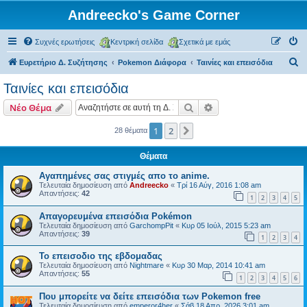
Andreecko's Game Corner
Συχνές ερωτήσεις
Κεντρική σελίδα
Σχετικά με εμάς
Α
Ευρετήριο Δ. Συζήτησης
Pokemon Διάφορα
Ταινίες και επεισόδια
ν
Ταινίες και επεισόδια
α
Αναζήτηση
Ειδική αναζήτηση
Νέο Θέμα
ζ
ή
1
2
Επόμενη
28 θέματα
τ
Θέματα
η
Αγαπημένες σας στιγμές απο το anime.
σ
Τελευταία δημοσίευση από
Andreecko
«
Τρί 16 Αύγ, 2016 1:08 am
Απαντήσεις:
42
η
1
2
3
4
5
Απαγορευμένα επεισόδια Pokémon
Τελευταία δημοσίευση από
GarchompPit
«
Κυρ 05 Ιούλ, 2015 5:23 am
Απαντήσεις:
39
1
2
3
4
Το επεισοδιο της εβδομαδας
Τελευταία δημοσίευση από
Nightmare
«
Κυρ 30 Μαρ, 2014 10:41 am
Απαντήσεις:
55
1
2
3
4
5
6
Που μπορείτε να δείτε επεισόδια των Pokemon free
Τελευταία δημοσίευση από
emperor4her
«
Σάβ 18 Απρ, 2026 3:01 am