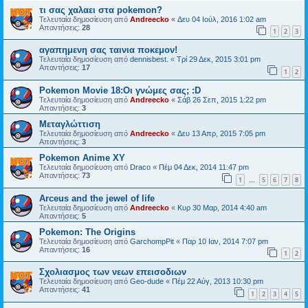
τι σας χαλαει στα pokemon?
Τελευταία δημοσίευση από
Andreecko
«
Δευ 04 Ιούλ, 2016 1:02 am
Απαντήσεις:
28
1
2
3
αγαπημενη σας ταινια ποκεμον!
Τελευταία δημοσίευση από
dennisbest.
«
Τρί 29 Δεκ, 2015 3:01 pm
Απαντήσεις:
17
1
2
Pokemon Movie 18:Οι γνώμες σας; :D
Τελευταία δημοσίευση από
Andreecko
«
Σάβ 26 Σεπ, 2015 1:22 pm
Απαντήσεις:
3
Μεταγλώττιση
Τελευταία δημοσίευση από
Andreecko
«
Δευ 13 Απρ, 2015 7:05 pm
Απαντήσεις:
3
Pokemon Anime XY
Τελευταία δημοσίευση από
Draco
«
Πέμ 04 Δεκ, 2014 11:47 pm
Απαντήσεις:
73
1
5
6
7
8
…
Arceus and the jewel of life
Τελευταία δημοσίευση από
Andreecko
«
Κυρ 30 Μαρ, 2014 4:40 am
Απαντήσεις:
5
Pokemon: The Origins
Τελευταία δημοσίευση από
GarchompPit
«
Παρ 10 Ιαν, 2014 7:07 pm
Απαντήσεις:
16
1
2
Σχολιασμος των νεων επεισοδιων
Τελευταία δημοσίευση από
Geo-dude
«
Πέμ 22 Αύγ, 2013 10:30 pm
Απαντήσεις:
41
1
2
3
4
5