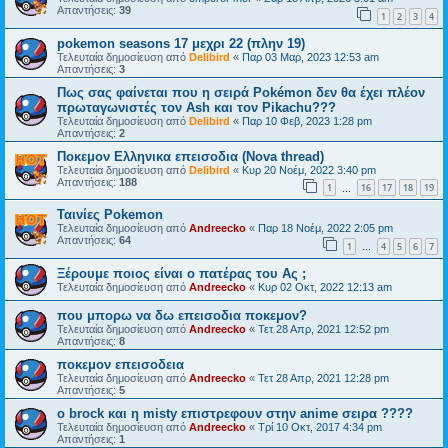
Απαντήσεις:
39
1
2
3
4
pokemon seasons 17 μεχρι 22 (πλην 19)
Τελευταία δημοσίευση από
Delibird
«
Παρ 03 Μαρ, 2023 12:53 am
Απαντήσεις:
3
Πως σας φαίνεται που η σειρά Pokémon δεν θα έχει πλέον
πρωταγωνιστές τον Ash και τον Pikachu???
Τελευταία δημοσίευση από
Delibird
«
Παρ 10 Φεβ, 2023 1:28 pm
Απαντήσεις:
2
Ποκεμον Ελληνικα επεισοδια (Nova thread)
Τελευταία δημοσίευση από
Delibird
«
Κυρ 20 Νοέμ, 2022 3:40 pm
Απαντήσεις:
188
1
16
17
18
19
…
Ταινίες Pokemon
Τελευταία δημοσίευση από
Andreecko
«
Παρ 18 Νοέμ, 2022 2:05 pm
Απαντήσεις:
64
1
4
5
6
7
…
Ξέρουμε ποιος είναι ο πατέρας του Ας ;
Τελευταία δημοσίευση από
Andreecko
«
Κυρ 02 Οκτ, 2022 12:13 am
που μπορω να δω επεισοδια ποκεμον?
Τελευταία δημοσίευση από
Andreecko
«
Τετ 28 Απρ, 2021 12:52 pm
Απαντήσεις:
8
ποκεμον επεισοδεια
Τελευταία δημοσίευση από
Andreecko
«
Τετ 28 Απρ, 2021 12:28 pm
Απαντήσεις:
5
ο brock και η misty επιστρεφουν στην anime σειρα ????
Τελευταία δημοσίευση από
Andreecko
«
Τρί 10 Οκτ, 2017 4:34 pm
Απαντήσεις:
1