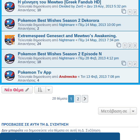
Η γέννηση του Mewtwo [Greek Fandub HD]
Τελευταία δημοσίευση από
Divided by Zer0
«
Δευ 19 Αύγ, 2013 5:32 pm
Απαντήσεις:
10
1
2
Pokemon Best Wishes Season 2 Dekorora
Τελευταία δημοσίευση από
Nightmare
«
Πέμ 14 Μαρ, 2013 10:00 pm
Απαντήσεις:
2
Extremespeed Genesect and Mewtwo’s Awakening.
Τελευταία δημοσίευση από
Nightmare
«
Πέμ 14 Μαρ, 2013 7:34 pm
Απαντήσεις:
24
1
2
3
Pokemon Best Wishes Season 2 Episode N
Τελευταία δημοσίευση από
Nightmare
«
Πέμ 28 Φεβ, 2013 4:12 pm
Απαντήσεις:
18
1
2
Pokemon Tv App
Τελευταία δημοσίευση από
Andreecko
«
Τετ 13 Φεβ, 2013 7:08 pm
Απαντήσεις:
4
Νέο Θέμα
1
2
Επόμενη
28 θέματα
Μετάβαση σε
ΠΡΟΣΒΆΣΕΙΣ ΣΕ ΑΥΤΉ ΤΗ Δ. ΣΥΖΉΤΗΣΗ
Δεν μπορείτε
να δημοσιεύετε νέα θέματα σε αυτή τη Δ. Συζήτηση
Δεν μπορείτε
να απαντάτε σε θέματα σε αυτή τη Δ. Συζήτηση
Δεν μπορείτε
να επεξεργάζεστε τις δημοσιεύσεις σας σε αυτή τη Δ. Συζήτηση