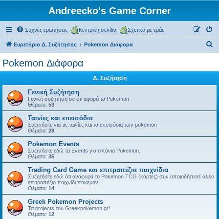
Andreecko's Game Corner
Συχνές ερωτήσεις
Κεντρική σελίδα
Σχετικά με εμάς
Α
Ευρετήριο Δ. Συζήτησης
Pokemon Διάφορα
ν
Pokemon Διάφορα
α
Δ. Συζήτηση
ζ
ή
Γενική Συζήτηση
Γενική συζήτηση σε ότι αφορά τα Pokemon
τ
Θέματα:
53
η
Ταινίες και επεισόδια
Συζητήστε για τις ταινίες και τα επεισόδια των pokemon
σ
Θέματα:
28
η
Pokemon Events
Συζητήστε εδώ τα Events για σπάνια Pokemon.
Θέματα:
35
Trading Card Game και επιτραπέζια παιχνίδια
Συζητήστε εδώ ότι αναφορά το Pokemon TCG (κάρτες) συν οποιοδήποτε άλλο
επιτραπέζιο παιχνίδι πόκεμον.
Θέματα:
14
Greek Pokemon Projects
Τα projects του Greekpokemon.gr!
Θέματα:
12