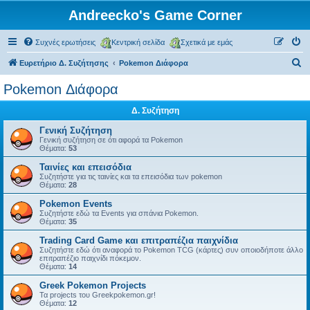
Andreecko's Game Corner
Συχνές ερωτήσεις
Κεντρική σελίδα
Σχετικά με εμάς
Α
Ευρετήριο Δ. Συζήτησης
Pokemon Διάφορα
ν
Pokemon Διάφορα
α
Δ. Συζήτηση
ζ
ή
Γενική Συζήτηση
Γενική συζήτηση σε ότι αφορά τα Pokemon
τ
Θέματα:
53
η
Ταινίες και επεισόδια
Συζητήστε για τις ταινίες και τα επεισόδια των pokemon
σ
Θέματα:
28
η
Pokemon Events
Συζητήστε εδώ τα Events για σπάνια Pokemon.
Θέματα:
35
Trading Card Game και επιτραπέζια παιχνίδια
Συζητήστε εδώ ότι αναφορά το Pokemon TCG (κάρτες) συν οποιοδήποτε άλλο
επιτραπέζιο παιχνίδι πόκεμον.
Θέματα:
14
Greek Pokemon Projects
Τα projects του Greekpokemon.gr!
Θέματα:
12