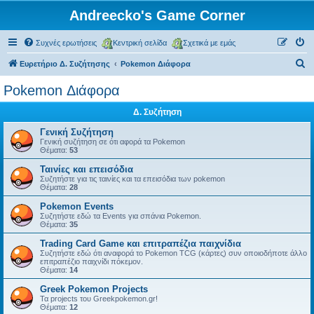
Andreecko's Game Corner
Συχνές ερωτήσεις
Κεντρική σελίδα
Σχετικά με εμάς
Α
Ευρετήριο Δ. Συζήτησης
Pokemon Διάφορα
ν
Pokemon Διάφορα
α
Δ. Συζήτηση
ζ
ή
Γενική Συζήτηση
Γενική συζήτηση σε ότι αφορά τα Pokemon
τ
Θέματα:
53
η
Ταινίες και επεισόδια
Συζητήστε για τις ταινίες και τα επεισόδια των pokemon
σ
Θέματα:
28
η
Pokemon Events
Συζητήστε εδώ τα Events για σπάνια Pokemon.
Θέματα:
35
Trading Card Game και επιτραπέζια παιχνίδια
Συζητήστε εδώ ότι αναφορά το Pokemon TCG (κάρτες) συν οποιοδήποτε άλλο
επιτραπέζιο παιχνίδι πόκεμον.
Θέματα:
14
Greek Pokemon Projects
Τα projects του Greekpokemon.gr!
Θέματα:
12