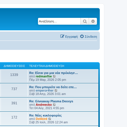
Αναζήτηση
Ειδική αναζήτηση
Εγγραφή
Σύνδεση
ΔΗΜΟΣΙΕΎΣΕΙΣ
ΤΕΛΕΥΤΑΊΑ ΔΗΜΟΣΊΕΥΣΗ
Re: Είσαι για μια νέα πρόκλησ…
1339
Π
από
redmanftw
ρ
Πέμ 19 Μαρ, 2026 2:05 pm
ο
β
Re: Που μπορείτε να δείτε επε…
737
ο
Π
από
emperor4her
λ
ρ
Σάβ 18 Απρ, 2026 3:01 am
ή
ο
τ
β
Re: Giveaway Plasma Deoxys
391
η
ο
Π
από
Andreecko
ς
λ
ρ
Τετ 04 Αύγ, 2021 4:55 pm
τ
ή
ο
ε
τ
β
Re: Νέες κυκλοφορίες
λ
172
η
ο
Π
από
Delibird
ε
ς
λ
ρ
Σάβ 25 Ιούλ, 2026 12:24 am
υ
τ
ή
ο
τ