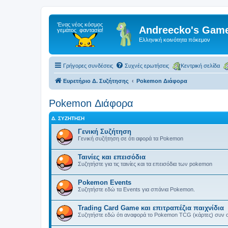
Andreecko's Game
Ελληνική κοινότητα πόκεμον
Γρήγορες συνδέσεις
Συχνές ερωτήσεις
Κεντρική σελίδα
Ευρετήριο Δ. Συζήτησης
Pokemon Διάφορα
Pokemon Διάφορα
Δ. ΣΥΖΉΤΗΣΗ
Γενική Συζήτηση
Γενική συζήτηση σε ότι αφορά τα Pokemon
Ταινίες και επεισόδια
Συζητήστε για τις ταινίες και τα επεισόδια των pokemon
Pokemon Events
Συζητήστε εδώ τα Events για σπάνια Pokemon.
Trading Card Game και επιτραπέζια παιχνίδια
Συζητήστε εδώ ότι αναφορά το Pokemon TCG (κάρτες) συν ο