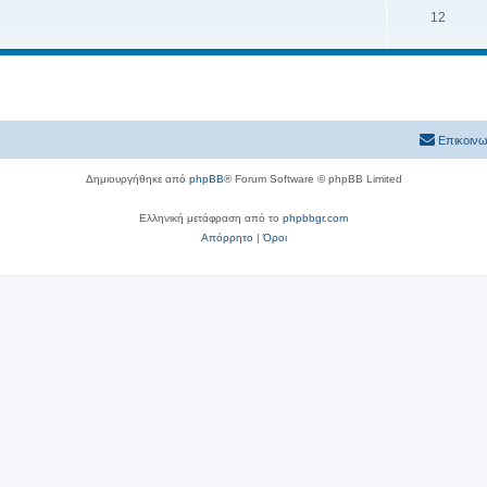
12
Επικοινω
Δημιουργήθηκε από
phpBB
® Forum Software © phpBB Limited
Ελληνική μετάφραση από το
phpbbgr.com
Απόρρητο
|
Όροι