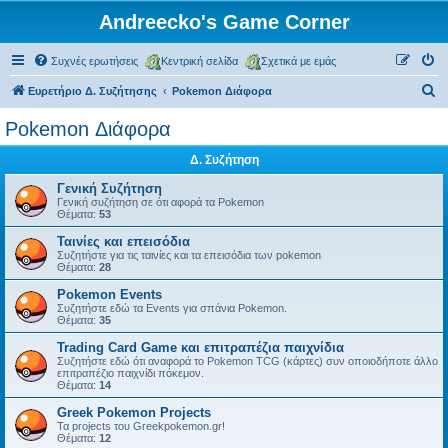
Andreecko's Game Corner
Συχνές ερωτήσεις
Κεντρική σελίδα
Σχετικά με εμάς
Α
Ευρετήριο Δ. Συζήτησης
Pokemon Διάφορα
ν
Pokemon Διάφορα
α
Δ. Συζήτηση
ζ
ή
Γενική Συζήτηση
Γενική συζήτηση σε ότι αφορά τα Pokemon
τ
Θέματα:
53
η
Ταινίες και επεισόδια
Συζητήστε για τις ταινίες και τα επεισόδια των pokemon
σ
Θέματα:
28
η
Pokemon Events
Συζητήστε εδώ τα Events για σπάνια Pokemon.
Θέματα:
35
Trading Card Game και επιτραπέζια παιχνίδια
Συζητήστε εδώ ότι αναφορά το Pokemon TCG (κάρτες) συν οποιοδήποτε άλλο
επιτραπέζιο παιχνίδι πόκεμον.
Θέματα:
14
Greek Pokemon Projects
Τα projects του Greekpokemon.gr!
Θέματα:
12