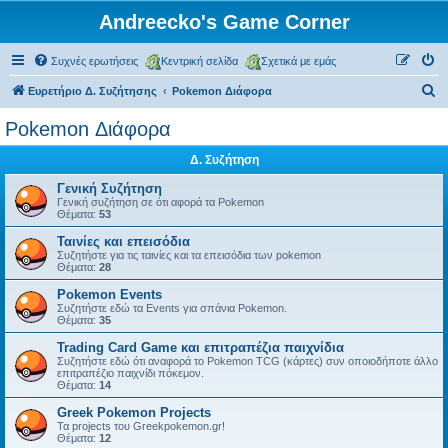
Andreecko's Game Corner
Συχνές ερωτήσεις
Κεντρική σελίδα
Σχετικά με εμάς
Α
Ευρετήριο Δ. Συζήτησης
Pokemon Διάφορα
ν
Pokemon Διάφορα
α
Δ. Συζήτηση
ζ
ή
Γενική Συζήτηση
Γενική συζήτηση σε ότι αφορά τα Pokemon
τ
Θέματα:
53
η
Ταινίες και επεισόδια
Συζητήστε για τις ταινίες και τα επεισόδια των pokemon
σ
Θέματα:
28
η
Pokemon Events
Συζητήστε εδώ τα Events για σπάνια Pokemon.
Θέματα:
35
Trading Card Game και επιτραπέζια παιχνίδια
Συζητήστε εδώ ότι αναφορά το Pokemon TCG (κάρτες) συν οποιοδήποτε άλλο
επιτραπέζιο παιχνίδι πόκεμον.
Θέματα:
14
Greek Pokemon Projects
Τα projects του Greekpokemon.gr!
Θέματα:
12