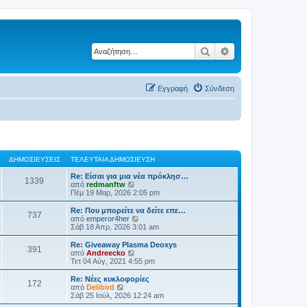
Αναζήτηση
Ειδική αναζήτηση
Εγγραφή
Σύνδεση
ΔΗΜΟΣΙΕΎΣΕΙΣ
ΤΕΛΕΥΤΑΊΑ ΔΗΜΟΣΊΕΥΣΗ
Re: Είσαι για μια νέα πρόκλησ…
1339
Π
από
redmanftw
ρ
Πέμ 19 Μαρ, 2026 2:05 pm
ο
β
Re: Που μπορείτε να δείτε επε…
737
ο
Π
από
emperor4her
λ
ρ
Σάβ 18 Απρ, 2026 3:01 am
ή
ο
τ
β
Re: Giveaway Plasma Deoxys
391
η
ο
Π
από
Andreecko
ς
λ
ρ
Τετ 04 Αύγ, 2021 4:55 pm
τ
ή
ο
ε
τ
β
Re: Νέες κυκλοφορίες
λ
172
η
ο
Π
από
Delibird
ε
ς
λ
ρ
Σάβ 25 Ιούλ, 2026 12:24 am
υ
τ
ή
ο
τ