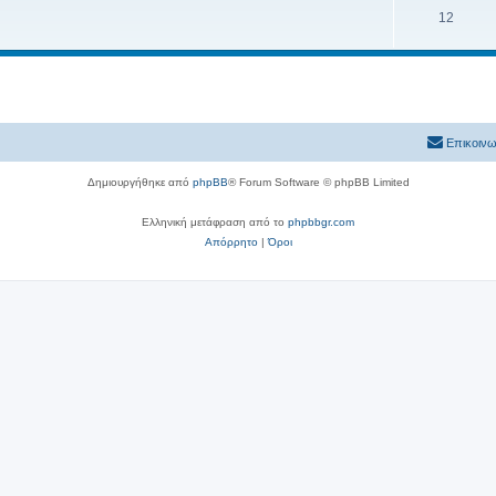
12
Επικοινω
Δημιουργήθηκε από
phpBB
® Forum Software © phpBB Limited
Ελληνική μετάφραση από το
phpbbgr.com
Απόρρητο
|
Όροι