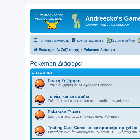
Andreecko's Game
Ελληνική κοινότητα πόκεμον
Γρήγορες συνδέσεις
Συχνές ερωτήσεις
Κεντρική σελίδα
Ευρετήριο Δ. Συζήτησης
Pokemon Διάφορα
Pokemon Διάφορα
Δ. ΣΥΖΉΤΗΣΗ
Γενική Συζήτηση
Γενική συζήτηση σε ότι αφορά τα Pokemon
Ταινίες και επεισόδια
Συζητήστε για τις ταινίες και τα επεισόδια των pokemon
Pokemon Events
Συζητήστε εδώ τα Events για σπάνια Pokemon.
Trading Card Game και επιτραπέζια παιχνίδια
Συζητήστε εδώ ότι αναφορά το Pokemon TCG (κάρτες) συν ο