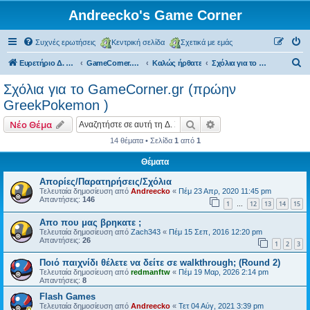
Andreecko's Game Corner
Συχνές ερωτήσεις
Κεντρική σελίδα
Σχετικά με εμάς
Α
Ευρετήριο Δ. Συζήτησης
GameCorner.gr (πρώην Greek Pokemon)
Kαλώς ήρθατε
Σχόλια για το GameCorner.gr (πρώην GreekPokemon )
ν
Σχόλια για το GameCorner.gr (πρώην
α
GreekPokemon )
ζ
Αναζήτηση
Ειδική αναζήτηση
Νέο Θέμα
ή
14 θέματα • Σελίδα
1
από
1
τ
Θέματα
η
σ
Απορίες/Παρατηρήσεις/Σχόλια
Τελευταία δημοσίευση από
Andreecko
«
Πέμ 23 Απρ, 2020 11:45 pm
η
Απαντήσεις:
146
1
12
13
14
15
…
Απο που μας βρηκατε ;
Τελευταία δημοσίευση από
Zach343
«
Πέμ 15 Σεπ, 2016 12:20 pm
Απαντήσεις:
26
1
2
3
Ποιό παιχνίδι θέλετε να δείτε σε walkthrough; (Round 2)
Τελευταία δημοσίευση από
redmanftw
«
Πέμ 19 Μαρ, 2026 2:14 pm
Απαντήσεις:
8
Flash Games
Τελευταία δημοσίευση από
Andreecko
«
Τετ 04 Αύγ, 2021 3:39 pm