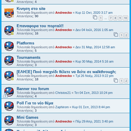
Απαντήσεις:
4
Κινηση στο site
Τελευταία δημοσίευση από
Andreecko
«
Κυρ 11 Οκτ, 2020 3:17 am
Απαντήσεις:
90
1
7
8
9
10
…
Επαναφορα του πορταλ!!
Τελευταία δημοσίευση από
Andreecko
«
Δευ 04 Ιούλ, 2016 1:05 am
Απαντήσεις:
16
1
2
Platforms
Τελευταία δημοσίευση από
Andreecko
«
Δευ 31 Μαρ, 2014 12:58 am
Απαντήσεις:
5
Tournaments
Τελευταία δημοσίευση από
Andreecko
«
Κυρ 30 Μαρ, 2014 5:16 am
Απαντήσεις:
3
[ΕΛΗΞΕ] Ποιό παιχνίδι θέλετε να δείτε σε walkthrough;
Τελευταία δημοσίευση από
Andreecko
«
Τρί 26 Νοέμ, 2013 9:22 pm
Απαντήσεις:
18
1
2
Banner του forum
Τελευταία δημοσίευση από
Christos21
«
Τετ 04 Σεπ, 2013 10:24 pm
Απαντήσεις:
4
Poll Για το νέο θέμα
Τελευταία δημοσίευση από
Zaphirom
«
Κυρ 01 Σεπ, 2013 8:44 pm
Απαντήσεις:
3
Mini Games
Τελευταία δημοσίευση από
Andreecko
«
Πέμ 29 Απρ, 2021 3:40 pm
Απαντήσεις:
3