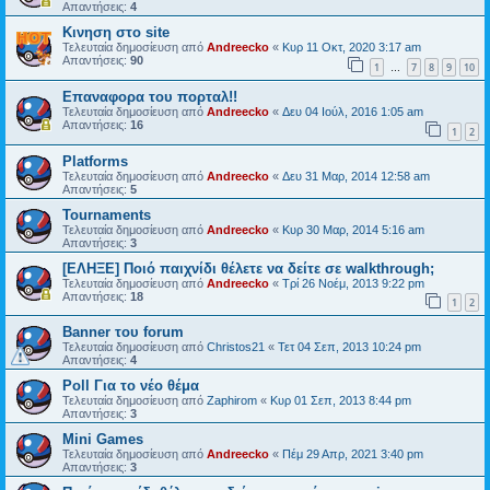
Απαντήσεις:
4
Κινηση στο site
Τελευταία δημοσίευση από
Andreecko
«
Κυρ 11 Οκτ, 2020 3:17 am
Απαντήσεις:
90
1
7
8
9
10
…
Επαναφορα του πορταλ!!
Τελευταία δημοσίευση από
Andreecko
«
Δευ 04 Ιούλ, 2016 1:05 am
Απαντήσεις:
16
1
2
Platforms
Τελευταία δημοσίευση από
Andreecko
«
Δευ 31 Μαρ, 2014 12:58 am
Απαντήσεις:
5
Tournaments
Τελευταία δημοσίευση από
Andreecko
«
Κυρ 30 Μαρ, 2014 5:16 am
Απαντήσεις:
3
[ΕΛΗΞΕ] Ποιό παιχνίδι θέλετε να δείτε σε walkthrough;
Τελευταία δημοσίευση από
Andreecko
«
Τρί 26 Νοέμ, 2013 9:22 pm
Απαντήσεις:
18
1
2
Banner του forum
Τελευταία δημοσίευση από
Christos21
«
Τετ 04 Σεπ, 2013 10:24 pm
Απαντήσεις:
4
Poll Για το νέο θέμα
Τελευταία δημοσίευση από
Zaphirom
«
Κυρ 01 Σεπ, 2013 8:44 pm
Απαντήσεις:
3
Mini Games
Τελευταία δημοσίευση από
Andreecko
«
Πέμ 29 Απρ, 2021 3:40 pm
Απαντήσεις:
3