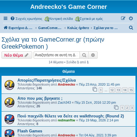
Andreecko's Game Corner
Συχνές ερωτήσεις
Κεντρική σελίδα
Σχετικά με εμάς
Α
Ευρετήριο Δ. Συζήτησης
GameCorner.gr (πρώην Greek Pokemon)
Kαλώς ήρθατε
Σχόλια για το GameCorner.gr (πρώην GreekPokemon )
ν
Σχόλια για το GameCorner.gr (πρώην
α
GreekPokemon )
ζ
Αναζήτηση
Ειδική αναζήτηση
Νέο Θέμα
ή
14 θέματα • Σελίδα
1
από
1
τ
Θέματα
η
σ
Απορίες/Παρατηρήσεις/Σχόλια
Τελευταία δημοσίευση από
Andreecko
«
Πέμ 23 Απρ, 2020 11:45 pm
η
Απαντήσεις:
146
1
12
13
14
15
…
Απο που μας βρηκατε ;
Τελευταία δημοσίευση από
Zach343
«
Πέμ 15 Σεπ, 2016 12:20 pm
Απαντήσεις:
26
1
2
3
Ποιό παιχνίδι θέλετε να δείτε σε walkthrough; (Round 2)
Τελευταία δημοσίευση από
redmanftw
«
Πέμ 19 Μαρ, 2026 2:14 pm
Απαντήσεις:
8
Flash Games
Τελευταία δημοσίευση από
Andreecko
«
Τετ 04 Αύγ, 2021 3:39 pm