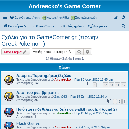
Andreecko's Game Corner
Συχνές ερωτήσεις
Κεντρική σελίδα
Σχετικά με εμάς
Α
Ευρετήριο Δ. Συζήτησης
GameCorner.gr (πρώην Greek Pokemon)
Kαλώς ήρθατε
Σχόλια για το GameCorner.gr (πρώην GreekPokemon )
ν
Σχόλια για το GameCorner.gr (πρώην
α
GreekPokemon )
ζ
Αναζήτηση
Ειδική αναζήτηση
Νέο Θέμα
ή
14 θέματα • Σελίδα
1
από
1
τ
Θέματα
η
σ
Απορίες/Παρατηρήσεις/Σχόλια
Τελευταία δημοσίευση από
Andreecko
«
Πέμ 23 Απρ, 2020 11:45 pm
η
Απαντήσεις:
146
1
12
13
14
15
…
Απο που μας βρηκατε ;
Τελευταία δημοσίευση από
Zach343
«
Πέμ 15 Σεπ, 2016 12:20 pm
Απαντήσεις:
26
1
2
3
Ποιό παιχνίδι θέλετε να δείτε σε walkthrough; (Round 2)
Τελευταία δημοσίευση από
redmanftw
«
Πέμ 19 Μαρ, 2026 2:14 pm
Απαντήσεις:
8
Flash Games
Τελευταία δημοσίευση από
Andreecko
«
Τετ 04 Αύγ, 2021 3:39 pm