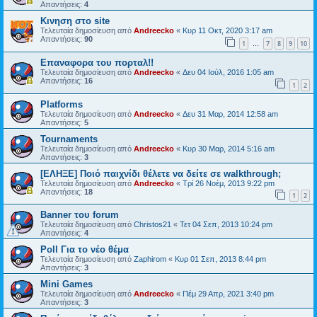
Απαντήσεις:
4
Κινηση στο site
Τελευταία δημοσίευση από
Andreecko
«
Κυρ 11 Οκτ, 2020 3:17 am
Απαντήσεις:
90
1
7
8
9
10
…
Επαναφορα του πορταλ!!
Τελευταία δημοσίευση από
Andreecko
«
Δευ 04 Ιούλ, 2016 1:05 am
Απαντήσεις:
16
1
2
Platforms
Τελευταία δημοσίευση από
Andreecko
«
Δευ 31 Μαρ, 2014 12:58 am
Απαντήσεις:
5
Tournaments
Τελευταία δημοσίευση από
Andreecko
«
Κυρ 30 Μαρ, 2014 5:16 am
Απαντήσεις:
3
[ΕΛΗΞΕ] Ποιό παιχνίδι θέλετε να δείτε σε walkthrough;
Τελευταία δημοσίευση από
Andreecko
«
Τρί 26 Νοέμ, 2013 9:22 pm
Απαντήσεις:
18
1
2
Banner του forum
Τελευταία δημοσίευση από
Christos21
«
Τετ 04 Σεπ, 2013 10:24 pm
Απαντήσεις:
4
Poll Για το νέο θέμα
Τελευταία δημοσίευση από
Zaphirom
«
Κυρ 01 Σεπ, 2013 8:44 pm
Απαντήσεις:
3
Mini Games
Τελευταία δημοσίευση από
Andreecko
«
Πέμ 29 Απρ, 2021 3:40 pm
Απαντήσεις:
3