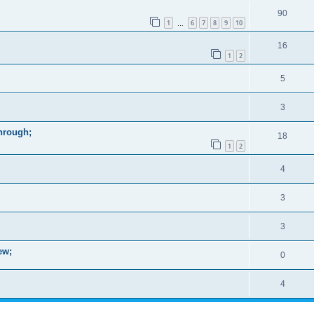
90
1
6
7
8
9
10
…
16
1
2
5
3
through;
18
1
2
4
3
3
ew;
0
4