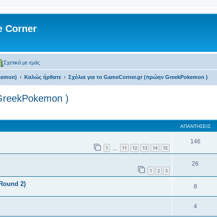
 Corner
Σχετικά με εμάς
kemon)
Kαλώς ήρθατε
Σχόλια για το GameCorner.gr (πρώην GreekPokemon )
 GreekPokemon )
 αναζήτηση
ΑΠΑΝΤΉΣΕΙΣ
146
1
11
12
13
14
15
…
26
1
2
3
(Round 2)
8
4