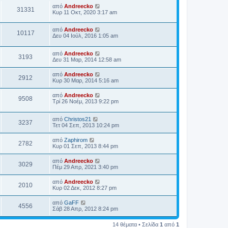
από
Andreecko
31331
Κυρ 11 Οκτ, 2020 3:17 am
από
Andreecko
10117
Δευ 04 Ιούλ, 2016 1:05 am
από
Andreecko
3193
Δευ 31 Μαρ, 2014 12:58 am
από
Andreecko
2912
Κυρ 30 Μαρ, 2014 5:16 am
από
Andreecko
9508
Τρί 26 Νοέμ, 2013 9:22 pm
από
Christos21
3237
Τετ 04 Σεπ, 2013 10:24 pm
από
Zaphirom
2782
Κυρ 01 Σεπ, 2013 8:44 pm
από
Andreecko
3029
Πέμ 29 Απρ, 2021 3:40 pm
από
Andreecko
2010
Κυρ 02 Δεκ, 2012 8:27 pm
από
GaFF
4556
Σάβ 28 Απρ, 2012 8:24 pm
14 θέματα • Σελίδα
1
από
1