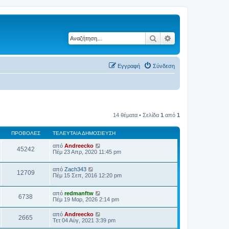
Αναζήτηση
Ειδική αναζήτηση
Εγγραφή
Σύνδεση
14 θέματα • Σελίδα
1
από
1
ΠΡΟΒΟΛΈΣ
ΤΕΛΕΥΤΑΊΑ ΔΗΜΟΣΊΕΥΣΗ
από
Andreecko
45242
Πέμ 23 Απρ, 2020 11:45 pm
από
Zach343
12709
Πέμ 15 Σεπ, 2016 12:20 pm
από
redmanftw
6738
Πέμ 19 Μαρ, 2026 2:14 pm
από
Andreecko
2665
Τετ 04 Αύγ, 2021 3:39 pm