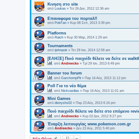
Κινηση στο site
από
Loukas
»
Τετ 26 Δεκ, 2012 12:36 am
Επαναφορα του πορταλ!!
από
PokFan
»
Κυρ 08 Σεπ, 2013 3:39 pm
Platforms
από
Raich
»
Κυρ 30 Μαρ, 2014 1:29 am
Tournaments
από
tjohnpok
»
Τετ 29 Ιαν, 2014 12:58 am
[ΕΛΗΞΕ] Ποιό παιχνίδι θέλετε να δείτε σε walk
από
Andreecko
»
Τρί 29 Ιαν, 2013 6:49 pm
Banner του forum
από
GarchompPit
»
Παρ 16 Αύγ, 2013 11:12 pm
Poll Για το νέο θέμα
από
Nickvasilias
»
Παρ 16 Αύγ, 2013 11:01 am
Mini Games
από
dionyshs02
»
Παρ 23 Αύγ, 2013 6:16 pm
Ποιό παιχνίδι θέλετε να δείτε στο επόμενο revi
από
Andreecko
»
Κυρ 02 Δεκ, 2012 8:27 pm
Έναρξη λειτουργίας www.pokemon.com.gr
από
Andreecko
»
Δευ 22 Αύγ, 2011 5:40 pm
Νέο Θέμα