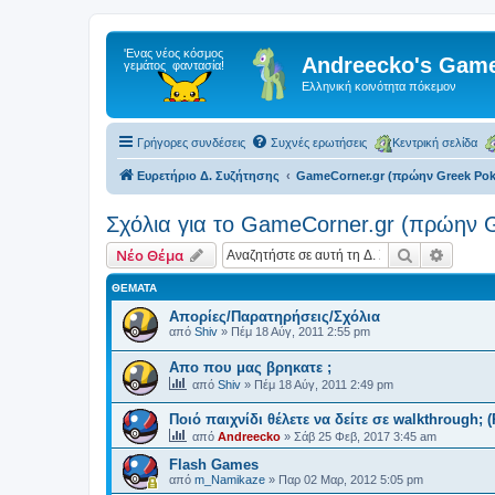
Andreecko's Game
Ελληνική κοινότητα πόκεμον
Γρήγορες συνδέσεις
Συχνές ερωτήσεις
Κεντρική σελίδα
Ευρετήριο Δ. Συζήτησης
GameCorner.gr (πρώην Greek Po
Σχόλια για το GameCorner.gr (πρώην
Αναζήτηση
Ειδική
Νέο Θέμα
ΘΈΜΑΤΑ
Απορίες/Παρατηρήσεις/Σχόλια
από
Shiv
»
Πέμ 18 Αύγ, 2011 2:55 pm
Απο που μας βρηκατε ;
από
Shiv
»
Πέμ 18 Αύγ, 2011 2:49 pm
Ποιό παιχνίδι θέλετε να δείτε σε walkthrough; 
από
Andreecko
»
Σάβ 25 Φεβ, 2017 3:45 am
Flash Games
από
m_Namikaze
»
Παρ 02 Μαρ, 2012 5:05 pm