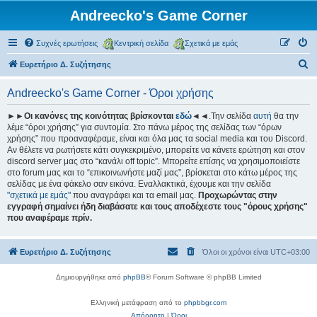
Andreecko's Game Corner
Συχνές ερωτήσεις
Κεντρική σελίδα
Σχετικά με εμάς
Α
Ευρετήριο Δ. Συζήτησης
ν
Andreecko's Game Corner - Όροι χρήσης
α
ζ
►►Οι κανόνες της κοινότητας βρίσκονται
εδώ
◄◄.Την σελίδα
αυτή
θα την
λέμε “όροι χρήσης” για συντομία. Στο πάνω μέρος της σελίδας των “όρων
ή
χρήσης” που προαναφέραμε, είναι και όλα μας τα social media και του Discord.
τ
Αν θέλετε να ρωτήσετε κάτι συγκεκριμένο, μπορείτε να κάνετε ερώτηση και στον
discord server μας στο “κανάλι off topic”. Μπορείτε επίσης να χρησιμοποιείστε
η
στο forum μας και το “επικοινωνήστε μαζί μας”, βρίσκεται στο κάτω μέρος της
σ
σελίδας με ένα φάκελο σαν εικόνα. Εναλλακτικά, έχουμε και την σελίδα
"σχετικά με εμάς"
που αναγράφει και τα email μας.
Προχωρώντας στην
η
εγγραφή σημαίνει ήδη διαβάσατε και τους αποδέχεστε τους "όρους χρήσης"
που αναφέραμε πρίν.
Ευρετήριο Δ. Συζήτησης
Όλοι οι χρόνοι είναι
UTC+03:00
Δημιουργήθηκε από
phpBB
® Forum Software © phpBB Limited
Ελληνική μετάφραση από το
phpbbgr.com
Απόρρητο
|
Όροι