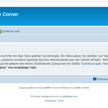
 Corner
Σχετικά με εμάς
α
αυτή
θα την λέμε “όροι χρήσης” για συντομία. Στο πάνω μέρος της σελίδας των “όρ
, μπορείτε να κάνετε ερώτηση και στον discord server μας στο “κανάλι off topic”. Μπ
 με ένα φάκελο σαν εικόνα. Εναλλακτικά, έχουμε και την σελίδα
"σχετικά με εμάς"
που 
ρήσης" που αναφέραμε πρίν.
Επικοινω
Δημιουργήθηκε από
phpBB
® Forum Software © phpBB Limited
Ελληνική μετάφραση από το
phpbbgr.com
Απόρρητο
|
Όροι