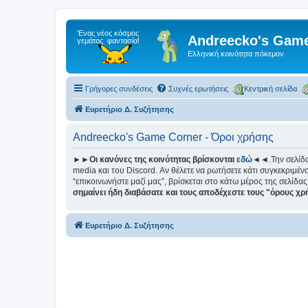
Andreecko's Game
Ελληνική κοινότητα πόκεμον
Γρήγορες συνδέσεις
Συχνές ερωτήσεις
Κεντρική σελίδα
Ευρετήριο Δ. Συζήτησης
Andreecko's Game Corner - Όροι χρήσης
►►Οι κανόνες της κοινότητας βρίσκονται
εδώ
◄◄.Την σελίδ
media και του Discord. Αν θέλετε να ρωτήσετε κάτι συγκεκριμένο
“επικοινωνήστε μαζί μας”, βρίσκεται στο κάτω μέρος της σελίδας
σημαίνει ήδη διαβάσατε και τους αποδέχεστε τους "όρους χ
Ευρετήριο Δ. Συζήτησης