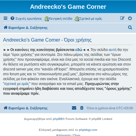
Andreecko's Game Corner
Συχνές ερωτήσεις
Κεντρική σελίδα
Σχετικά με εμάς
Α
Ευρετήριο Δ. Συζήτησης
ν
Andreecko's Game Corner - Όροι χρήσης
α
ζ
►►Οι κανόνες της κοινότητας βρίσκονται
εδώ
◄◄.Την σελίδα
αυτή
θα την
λέμε “όροι χρήσης” για συντομία. Στο πάνω μέρος της σελίδας των “όρων
ή
χρήσης” που προαναφέραμε, είναι και όλα μας τα social media και του Discord.
τ
Αν θέλετε να ρωτήσετε κάτι συγκεκριμένο, μπορείτε να κάνετε ερώτηση και στον
discord server μας στο “κανάλι off topic”. Μπορείτε επίσης να χρησιμοποιείστε
η
στο forum μας και το “επικοινωνήστε μαζί μας”, βρίσκεται στο κάτω μέρος της
σ
σελίδας με ένα φάκελο σαν εικόνα. Εναλλακτικά, έχουμε και την σελίδα
"σχετικά με εμάς"
που αναγράφει και τα email μας.
Προχωρώντας στην
η
εγγραφή σημαίνει ήδη διαβάσατε και τους αποδέχεστε τους "όρους χρήσης"
που αναφέραμε πρίν.
Ευρετήριο Δ. Συζήτησης
Όλοι οι χρόνοι είναι
UTC+03:00
Δημιουργήθηκε από
phpBB
® Forum Software © phpBB Limited
Ελληνική μετάφραση από το
phpbbgr.com
Απόρρητο
|
Όροι