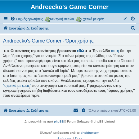
Andreecko's Game Corner
Συχνές ερωτήσεις
Κεντρική σελίδα
Σχετικά με εμάς
Α
Ευρετήριο Δ. Συζήτησης
ν
Andreecko's Game Corner - Όροι χρήσης
α
ζ
►►Οι κανόνες της κοινότητας βρίσκονται
εδώ
◄◄.Την σελίδα
αυτή
θα την
λέμε “όροι χρήσης” για συντομία. Στο πάνω μέρος της σελίδας των “όρων
ή
χρήσης” που προαναφέραμε, είναι και όλα μας τα social media και του Discord.
τ
Αν θέλετε να ρωτήσετε κάτι συγκεκριμένο, μπορείτε να κάνετε ερώτηση και στον
discord server μας στο “κανάλι off topic”. Μπορείτε επίσης να χρησιμοποιείστε
η
στο forum μας και το “επικοινωνήστε μαζί μας”, βρίσκεται στο κάτω μέρος της
σ
σελίδας με ένα φάκελο σαν εικόνα. Εναλλακτικά, έχουμε και την σελίδα
"σχετικά με εμάς"
που αναγράφει και τα email μας.
Προχωρώντας στην
η
εγγραφή σημαίνει ήδη διαβάσατε και τους αποδέχεστε τους "όρους χρήσης"
που αναφέραμε πρίν.
Ευρετήριο Δ. Συζήτησης
Όλοι οι χρόνοι είναι
UTC+03:00
Δημιουργήθηκε από
phpBB
® Forum Software © phpBB Limited
Ελληνική μετάφραση από το
phpbbgr.com
Απόρρητο
|
Όροι