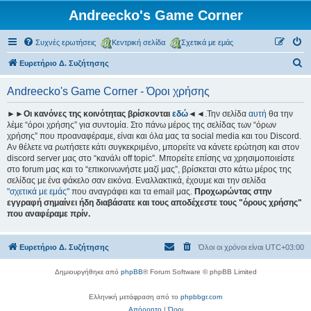
Andreecko's Game Corner
Συχνές ερωτήσεις
Κεντρική σελίδα
Σχετικά με εμάς
Α
Ευρετήριο Δ. Συζήτησης
ν
Andreecko's Game Corner - Όροι χρήσης
α
ζ
►►Οι κανόνες της κοινότητας βρίσκονται
εδώ
◄◄.Την σελίδα
αυτή
θα την
λέμε “όροι χρήσης” για συντομία. Στο πάνω μέρος της σελίδας των “όρων
ή
χρήσης” που προαναφέραμε, είναι και όλα μας τα social media και του Discord.
τ
Αν θέλετε να ρωτήσετε κάτι συγκεκριμένο, μπορείτε να κάνετε ερώτηση και στον
discord server μας στο “κανάλι off topic”. Μπορείτε επίσης να χρησιμοποιείστε
η
στο forum μας και το “επικοινωνήστε μαζί μας”, βρίσκεται στο κάτω μέρος της
σ
σελίδας με ένα φάκελο σαν εικόνα. Εναλλακτικά, έχουμε και την σελίδα
"σχετικά με εμάς"
που αναγράφει και τα email μας.
Προχωρώντας στην
η
εγγραφή σημαίνει ήδη διαβάσατε και τους αποδέχεστε τους "όρους χρήσης"
που αναφέραμε πρίν.
Ευρετήριο Δ. Συζήτησης
Όλοι οι χρόνοι είναι
UTC+03:00
Δημιουργήθηκε από
phpBB
® Forum Software © phpBB Limited
Ελληνική μετάφραση από το
phpbbgr.com
Απόρρητο
|
Όροι