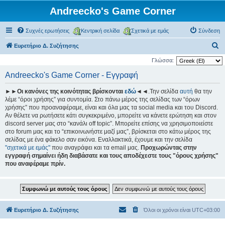
Andreecko's Game Corner
Συχνές ερωτήσεις
Κεντρική σελίδα
Σχετικά με εμάς
Σύνδεση
Α
Ευρετήριο Δ. Συζήτησης
ν
Γλώσσα:
α
Andreecko's Game Corner - Εγγραφή
ζ
►►Οι κανόνες της κοινότητας βρίσκονται
εδώ
◄◄.Την σελίδα
αυτή
θα την
ή
λέμε “όροι χρήσης” για συντομία. Στο πάνω μέρος της σελίδας των “όρων
τ
χρήσης” που προαναφέραμε, είναι και όλα μας τα social media και του Discord.
Αν θέλετε να ρωτήσετε κάτι συγκεκριμένο, μπορείτε να κάνετε ερώτηση και στον
η
discord server μας στο “κανάλι off topic”. Μπορείτε επίσης να χρησιμοποιείστε
σ
στο forum μας και το “επικοινωνήστε μαζί μας”, βρίσκεται στο κάτω μέρος της
σελίδας με ένα φάκελο σαν εικόνα. Εναλλακτικά, έχουμε και την σελίδα
η
"σχετικά με εμάς"
που αναγράφει και τα email μας.
Προχωρώντας στην
εγγραφή σημαίνει ήδη διαβάσατε και τους αποδέχεστε τους "όρους χρήσης"
που αναφέραμε πρίν.
Ευρετήριο Δ. Συζήτησης
Όλοι οι χρόνοι είναι
UTC+03:00